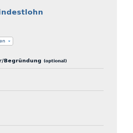
Mindestlohn
ien
r/Begründung
(optional)