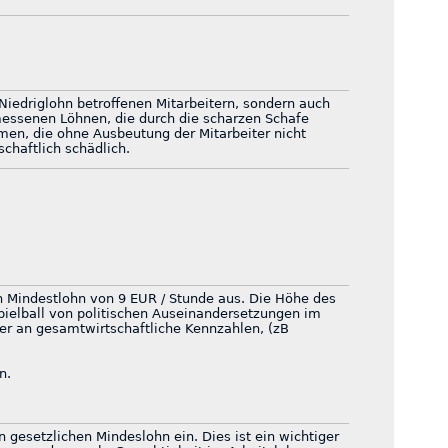
 Niedriglohn betroffenen Mitarbeitern, sondern auch
ssenen Löhnen, die durch die scharzen Schafe
men, die ohne Ausbeutung der Mitarbeiter nicht
chaftlich schädlich.
n Mindestlohn von 9 EUR / Stunde aus. Die Höhe des
pielball von politischen Auseinandersetzungen im
er an gesamtwirtschaftliche Kennzahlen, (zB
n.
en gesetzlichen Mindeslohn ein. Dies ist ein wichtiger