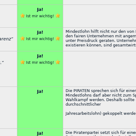
Ja!
Ist mir wichtig!
Mindestlohn hilft nicht nur den von
Ja!
den fairen Unternehmen mit angeme
arenz“
Ist mir wichtig!
unter Preisdruck geraten. Unterneh
existieren können, sind gesamtwirts
Ja!
.“
Ist mir wichtig!
Die PIRATEN sprechen sich für eine
Ja!
Mindestlohns darf aber nicht zum S
Wahlkampf werden. Deshalb sollte 
durchschnittlicher
Jahresarbeitslohn) gekoppelt werde
Die Piratenpartei setzt sich für ein
Ja!