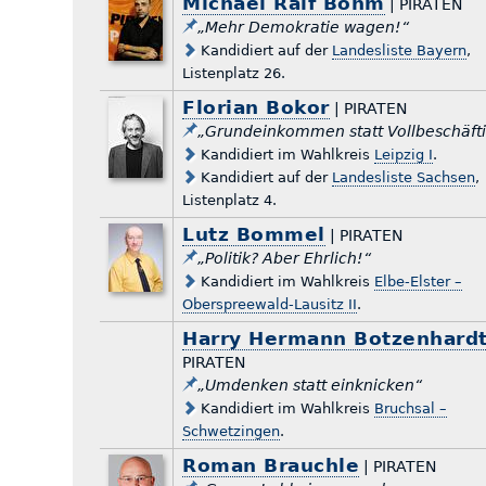
Michael Ralf Böhm
| PIRATEN
„Mehr Demokratie wagen!“
Kandidiert auf der
Landesliste Bayern
,
Listenplatz 26.
Florian Bokor
| PIRATEN
„Grundeinkommen statt Vollbeschäft
Kandidiert im Wahlkreis
Leipzig I
.
Kandidiert auf der
Landesliste Sachsen
,
Listenplatz 4.
Lutz Bommel
| PIRATEN
„Politik? Aber Ehrlich!“
Kandidiert im Wahlkreis
Elbe-Elster –
Oberspreewald-Lausitz II
.
Harry Hermann Botzenhard
PIRATEN
„Umdenken statt einknicken“
Kandidiert im Wahlkreis
Bruchsal –
Schwetzingen
.
Roman Brauchle
| PIRATEN