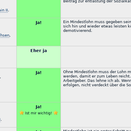
Beitrag zur entlastung der Sozialk
in II
.
Ein Mindestlohn muss gegeben sein
Ja!
sich hin und wieder etwas leisten 
demotivierend.
chsen
,
Eher ja
Ohne Mindestlohn muss der Lohn m
Ja!
werden, damit er zum Leben reicht.
“
Arbeitgeber. Das lehne ich ab. Wenn
erfolgen, nicht verdeckt über die S
Ja!
Ist mir wichtig!
I
.