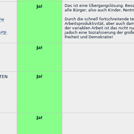
Das ist eine Übergangslösung. Bes
Ja!
alle Bürger, also auch Kinder, Rent
Durch die schnell fortschreitende t
he
Arbeitsproduktivität, aber auch da
der variablen Arbeit ist das nicht 
urg-
jadoch eine Sozialisierung der gro
Freiheit und Demokratie!
Ja!
Ja!
ATEN
Ja!