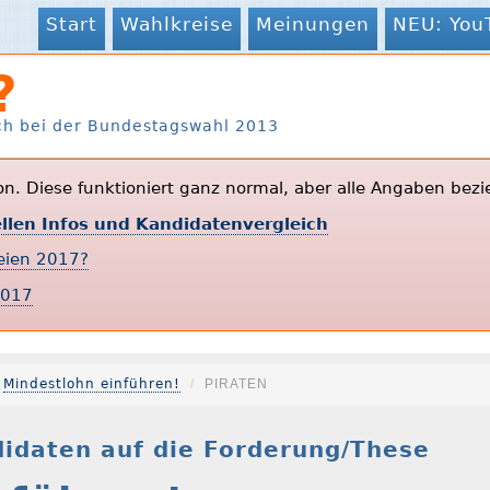
Start
Wahlkreise
Meinungen
NEU: You
?
ch bei der Bundestagswahl 2013
ion. Diese funktioniert ganz normal, aber alle Angaben bezi
ellen Infos und Kandidatenvergleich
teien 2017?
2017
Mindestlohn einführen!
PIRATEN
idaten auf die Forderung/These