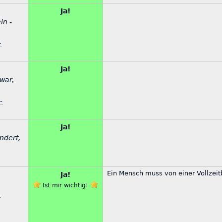
Ja!
in -
–
Ja!
war,
-
Ja!
ändert,
Ein Mensch muss von einer Vollzei
Ja!
Ist mir wichtig!
.