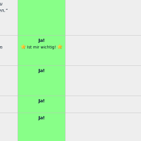
zu
en.“
Ja!
en
Ist mir wichtig!
Ja!
Ja!
Ja!