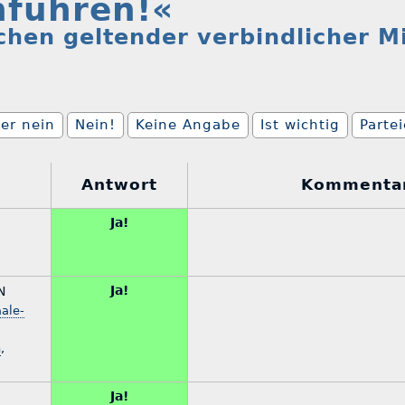
nführen!«
anchen geltender verbindlicher 
er nein
Nein!
Keine Angabe
Ist wichtig
Parte
Antwort
Kommenta
Ja!
Ja!
N
aale-
n
,
Ja!