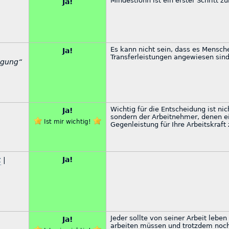
Mindestlohn ist ein erster Schrit
Ja!
Es kann nicht sein, dass es Mensch
Ja!
Transferleistungen angewiesen sind
igung“
Wichtig für die Entscheidung ist ni
Ja!
sondern der Arbeitnehmer, denen 
Ist mir wichtig!
Gegenleistung für Ihre Arbeitskraft 
t
Ja!
|
Jeder sollte von seiner Arbeit leb
Ja!
arbeiten müssen und trotzdem noc