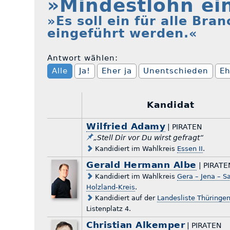
»Mindestlohn ei
»Es soll ein für alle Br
eingeführt werden.«
Antwort wählen:
Alle
Ja!
Eher ja
Unentschieden
Eh
Kandidat
Wilfried Adamy
| PIRATEN
„Stell Dir vor Du wirst gefragt“
Kandidiert im Wahlkreis
Essen II
.
Gerald Hermann Albe
| PIRATE
Kandidiert im Wahlkreis
Gera – Jena – S
Holzland-Kreis
.
Kandidiert auf der
Landesliste Thüringe
Listenplatz 4.
Christian Alkemper
| PIRATEN