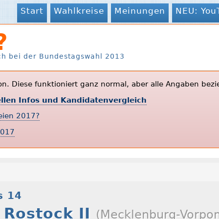
Start
Wahlkreise
Meinungen
NEU: You
?
ch bei der Bundestagswahl 2013
ion. Diese funktioniert ganz normal, aber alle Angaben bezi
ellen Infos und Kandidatenvergleich
teien 2017?
2017
s 14
 Rostock II
(Mecklenburg-Vorp