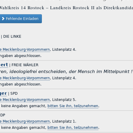
ahlkreis 14 Rostock – Landkreis Rostock II als Direktkandida
Fehlende Einladen
| DIE LINKE
“
te Mecklenburg-Vorpommern
, Listenplatz 4.
ingaben abgeschlossen.
ert
| FREIE WÄHLER
en, ideologiefrei entscheiden, der Mensch im Mittelpunkt !
te Mecklenburg-Vorpommern
, Listenplatz 4.
ingaben abgeschlossen.
ger
| SPD
te Mecklenburg-Vorpommern
, Listenplatz 5.
r keine Angaben gemacht,
bitten Sie ihn, teilzunehmen
.
FDP
te Mecklenburg-Vorpommern
, Listenplatz 1.
r keine Angaben gemacht,
bitten Sie ihn, teilzunehmen
.