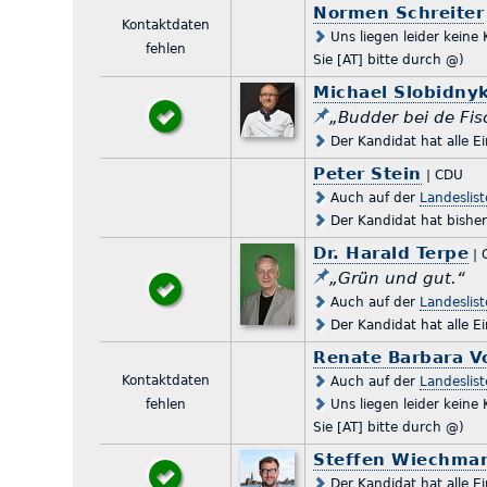
Normen Schreiter
Kontaktdaten
Uns liegen leider keine
fehlen
Sie [AT] bitte durch @)
Michael Slobidny
„Budder bei de Fisc
Der Kandidat hat alle E
Peter Stein
| CDU
Auch auf der
Landeslis
Der Kandidat hat bishe
Dr. Harald Terpe
| 
„Grün und gut.“
Auch auf der
Landeslis
Der Kandidat hat alle E
Renate Barbara V
Kontaktdaten
Auch auf der
Landeslis
fehlen
Uns liegen leider keine
Sie [AT] bitte durch @)
Steffen Wiechma
Der Kandidat hat alle E