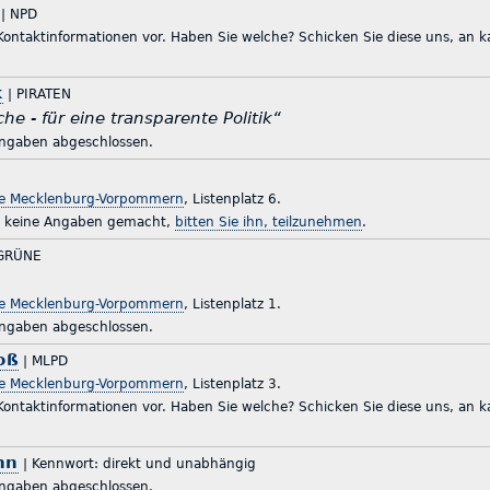
| NPD
 Kontaktinformationen vor. Haben Sie welche? Schicken Sie diese uns, an
k
| PIRATEN
he - für eine transparente Politik“
ingaben abgeschlossen.
te Mecklenburg-Vorpommern
, Listenplatz 6.
r keine Angaben gemacht,
bitten Sie ihn, teilzunehmen
.
GRÜNE
te Mecklenburg-Vorpommern
, Listenplatz 1.
ingaben abgeschlossen.
oß
| MLPD
te Mecklenburg-Vorpommern
, Listenplatz 3.
 Kontaktinformationen vor. Haben Sie welche? Schicken Sie diese uns, an
nn
| Kennwort: direkt und unabhängig
ingaben abgeschlossen.