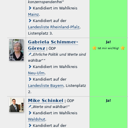
konzernspendenfrei“
Kandidiert im Wahlkreis
Mainz
.
Kandidiert auf der
Landesliste Rheinland-Pfalz
,
Listenplatz 3.
Gabriela Schimmer-
Ja!
Göresz
| ÖDP
Ist mir wichtig!
„Ehrliche Politik und Werte sind
wählbar"“
Kandidiert im Wahlkreis
Neu-Ulm
.
Kandidiert auf der
Landesliste Bayern
, Listenplatz
2.
Mike Schinkel
Ja!
| ÖDP
„Werte sind wählbar!“
Kandidiert im Wahlkreis
Waldshut
.
Kandidiert auf der