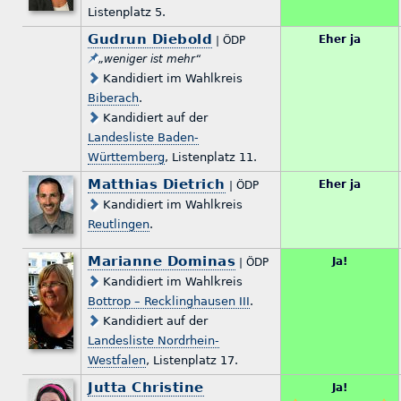
Listenplatz 5.
Gudrun Diebold
Eher ja
| ÖDP
„weniger ist mehr“
Kandidiert im Wahlkreis
Biberach
.
Kandidiert auf der
Landesliste Baden-
Württemberg
, Listenplatz 11.
Matthias Dietrich
Eher ja
| ÖDP
Kandidiert im Wahlkreis
Reutlingen
.
Marianne Dominas
Ja!
| ÖDP
Kandidiert im Wahlkreis
Bottrop – Recklinghausen III
.
Kandidiert auf der
Landesliste Nordrhein-
Westfalen
, Listenplatz 17.
Jutta Christine
Ja!