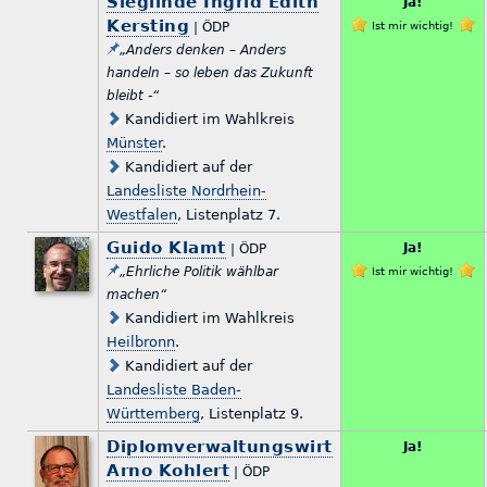
Sieglinde Ingrid Edith
Ja!
Kersting
| ÖDP
Ist mir wichtig!
„Anders denken – Anders
handeln – so leben das Zukunft
bleibt -“
Kandidiert im Wahlkreis
Münster
.
Kandidiert auf der
Landesliste Nordrhein-
Westfalen
, Listenplatz 7.
Guido Klamt
Ja!
| ÖDP
„Ehrliche Politik wählbar
Ist mir wichtig!
machen“
Kandidiert im Wahlkreis
Heilbronn
.
Kandidiert auf der
Landesliste Baden-
Württemberg
, Listenplatz 9.
Diplomverwaltungswirt
Ja!
Arno Kohlert
| ÖDP