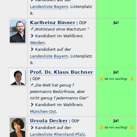
Landesliste Bayern
, Listenplatz
8.
Karlheinz Binner
Ja!
| ÖDP
„Wohlstand ohne Wachstum “
Kandidiert im Wahlkreis
Weiden
.
Kandidiert auf der
Landesliste Bayern
, Listenplatz
9.
Prof. Dr. Klaus Buchner
Ja!
| ÖDP
Ist mir wichtig!
„Die Welt hat genug f
jedermanns Bedürfnisse, aber
nicht genug f jedermanns Gier“
Kandidiert im Wahlkreis
München-Ost
.
Ursula Decker
Ja!
| ÖDP
Kandidiert auf der
Ist mir wichtig!
Landesliste Rheinland-Pfalz
,