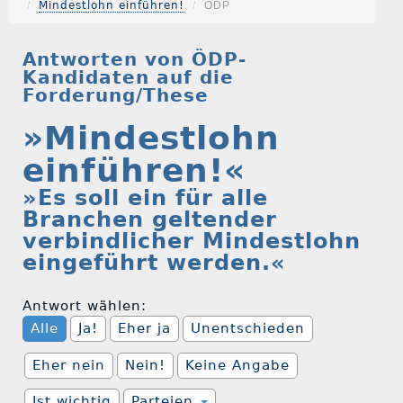
Mindestlohn einführen!
ÖDP
Antworten von ÖDP-
Kandidaten auf die
Forderung/These
»Mindestlohn
einführen!«
»Es soll ein für alle
Branchen geltender
verbindlicher Mindestlohn
eingeführt werden.«
Antwort wählen:
Alle
Ja!
Eher ja
Unentschieden
Eher nein
Nein!
Keine Angabe
Ist wichtig
Parteien