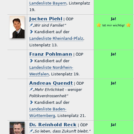
Landesliste Bayern
, Listenplatz
19.
Jochen Piehl
Ja!
| ÖDP
„Wir sind Familie!“
Ist mir wichtig!
Kandidiert auf der
Landesliste Rheinland-Pfalz
,
Listenplatz 13.
Franz Pohlmann
Ja!
| ÖDP
Kandidiert auf der
Landesliste Nordrhein-
Westfalen
, Listenplatz 19.
Andreas Quendt
Ja!
| ÖDP
„Mehr Ehrlichkeit - weniger
Politikverdrossenheit“
Kandidiert auf der
Landesliste Baden-
Württemberg
, Listenplatz 21.
Dr. Reinhold Reck
Ja!
| ÖDP
„So leben, dass Zukunft bleibt.“