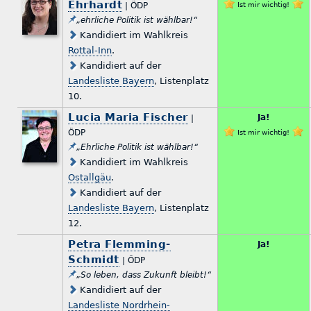
Ehrhardt
| ÖDP
Ist mir wichtig!
„ehrliche Politik ist wählbar!“
Kandidiert im Wahlkreis
Rottal-Inn
.
Kandidiert auf der
Landesliste Bayern
, Listenplatz
10.
Lucia Maria Fischer
Ja!
|
ÖDP
Ist mir wichtig!
„Ehrliche Politik ist wählbar!“
Kandidiert im Wahlkreis
Ostallgäu
.
Kandidiert auf der
Landesliste Bayern
, Listenplatz
12.
Petra Flemming-
Ja!
Schmidt
| ÖDP
„So leben, dass Zukunft bleibt!“
Kandidiert auf der
Landesliste Nordrhein-