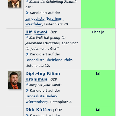
„Damit die Schöpfung Zukunft
hat.“
Kandidiert auf der
Landesliste Nordrhein-
Westfalen
, Listenplatz 20.
Ulf Kowal
Eher ja
| ÖDP
„Die Welt hat genug für
jedermanns Bedürfnis, aber nicht
für jedermanns Gier!“
Kandidiert auf der
Landesliste Rheinland-Pfalz
,
Listenplatz 12.
Dipl.-Ing Kilian
Ja!
Kronimus
| ÖDP
„Respect your world“
Kandidiert auf der
Landesliste Baden-
Württemberg
, Listenplatz 3.
Dirk Küffen
Ja!
| ÖDP
Kandidiert auf der