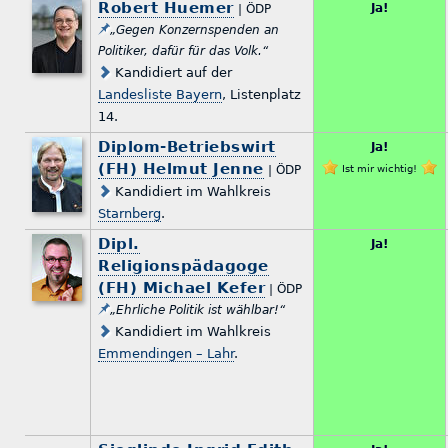
Robert Huemer
Ja!
| ÖDP
„Gegen Konzernspenden an
Politiker, dafür für das Volk.“
Kandidiert auf der
Landesliste Bayern
, Listenplatz
14.
Diplom-Betriebswirt
Ja!
(FH) Helmut Jenne
| ÖDP
Ist mir wichtig!
Kandidiert im Wahlkreis
Starnberg
.
Dipl.
Ja!
Religionspädagoge
(FH) Michael Kefer
| ÖDP
„Ehrliche Politik ist wählbar!“
Kandidiert im Wahlkreis
Emmendingen – Lahr
.