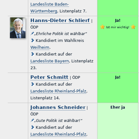
Landesliste Baden-
Württemberg
, Listenplatz 7.
Hanns-Dieter Schlierf
Ja!
|
ÖDP
Ist mir wichtig!
„Ehrliche Politik ist wählbar“
Kandidiert im Wahlkreis
Weilheim
.
Kandidiert auf der
Landesliste Bayern
, Listenplatz
23.
Peter Schmitt
Ja!
| ÖDP
Kandidiert auf der
Landesliste Rheinland-Pfalz
,
Listenplatz 14.
Johannes Schneider
Eher ja
|
ÖDP
„Gute Politik ist wählbar!“
Kandidiert auf der
Landesliste Rheinland-Pfalz
,