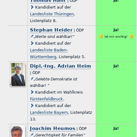
Thomas Hanf
Ja!
| ÖDP
Kandidiert auf der
Landesliste Thüringen
,
Listenplatz 8.
Stephan Heider
Ja!
| ÖDP
„Werte sind wählbar!“
Ist mir wichtig!
Kandidiert auf der
Landesliste Baden-
Württemberg
, Listenplatz 5.
Dipl.-Ing. Adrian Heim
Ja!
| ÖDP
„Gelebte Demokratie ist
wählbar! “
Kandidiert im Wahlkreis
Fürstenfeldbruck
.
Kandidiert auf der
Landesliste Bayern
, Listenplatz
13.
Joachim Heumos
Ja!
| ÖDP
„Gerechtigkeit für Familien“