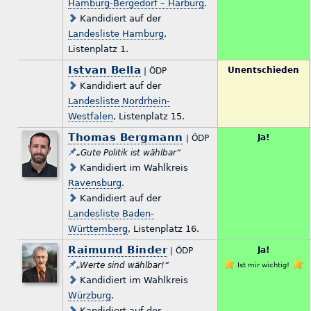
Hamburg-Bergedorf – Harburg
.
Kandidiert auf der
Landesliste Hamburg
,
Listenplatz 1.
Istvan Bella
Unentschieden
| ÖDP
Kandidiert auf der
Landesliste Nordrhein-
Westfalen
, Listenplatz 15.
Thomas Bergmann
Ja!
| ÖDP
„Gute Politik ist wählbar“
Kandidiert im Wahlkreis
Ravensburg
.
Kandidiert auf der
Landesliste Baden-
Württemberg
, Listenplatz 16.
Raimund Binder
Ja!
| ÖDP
„Werte sind wählbar!“
Ist mir wichtig!
Kandidiert im Wahlkreis
Würzburg
.
Kandidiert auf der