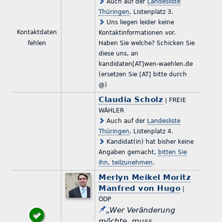
Auch auf der
Landesliste
Thüringen
, Listenplatz 3.
Uns liegen leider keine
Kontaktdaten
Kontaktinformationen vor.
fehlen
Haben Sie welche? Schicken Sie
diese uns, an
kandidaten[AT]wen-waehlen.de
(ersetzen Sie [AT] bitte durch
@)
Claudia Scholz
| FREIE
WÄHLER
Auch auf der
Landesliste
Thüringen
, Listenplatz 4.
Kandidat(in) hat bisher keine
Angaben gemacht,
bitten Sie
ihn, teilzunehmen
.
Merlyn Meikel Moritz
Manfred von Hugo
|
ÖDP
„Wer Veränderung
möchte, muss