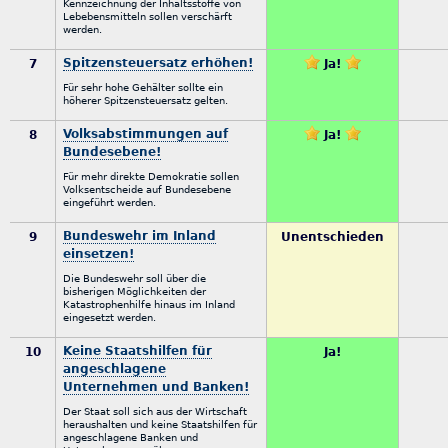
Kennzeichnung der Inhaltsstoffe von
Lebebensmitteln sollen verschärft
werden.
Spitzensteuersatz erhöhen!
7
Ja!
Für sehr hohe Gehälter sollte ein
höherer Spitzensteuersatz gelten.
Volksabstimmungen auf
8
Ja!
Bundesebene!
Für mehr direkte Demokratie sollen
Volksentscheide auf Bundesebene
eingeführt werden.
Bundeswehr im Inland
9
Unentschieden
einsetzen!
Die Bundeswehr soll über die
bisherigen Möglichkeiten der
Katastrophenhilfe hinaus im Inland
eingesetzt werden.
Keine Staatshilfen für
10
Ja!
angeschlagene
Unternehmen und Banken!
Der Staat soll sich aus der Wirtschaft
heraushalten und keine Staatshilfen für
angeschlagene Banken und