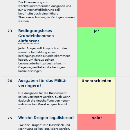
Zur Finanzierung von
wachstumsfördernden Ausgaben und
zur Wirtschaftsförderung soll
kurzfristig auch eine höhere
Staatsverschuldung in Kauf genommen
werden.
Bedingungsloses
23
Ja!
Grundeinkommen
einführen!
Jeder Bürger soll Anspruch auf die
monatliche Zahlung eines
bedingungslosen Grundeinkommens
haben, um daraus seinen
Lebensunterhalt zu bestreiten. Im
Gegenzug entfallen die heutigen
Sozialleistungen.
Ausgaben für das Militär
24
Unentschieden
verringern!
Die Ausgaben für die Bundeswehr
sollen verringert werden, auch wenn
dadurch die Anschaffung von neuem
militärischen Gerät eingeschränkt
wird.
Weiche Drogen legalisieren!
25
Nein!
„Weiche Drogen“ wie Haschisch und
Marihuana sollen legalisiert werden.