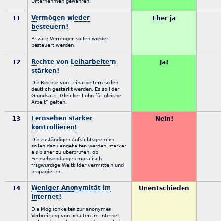
Unternehmen gewähren.
Vermögen wieder
11
Eher ja
besteuern!
Private Vermögen sollen wieder
besteuert werden.
Rechte von Leiharbeitern
12
Ja!
stärken!
Die Rechte von Leiharbeitern sollen
deutlich gestärkt werden. Es soll der
Grundsatz „Gleicher Lohn für gleiche
Arbeit“ gelten.
Fernsehen stärker
13
Nein!
kontrollieren!
Die zuständigen Aufsichtsgremien
sollen dazu angehalten werden, stärker
als bisher zu überprüfen, ob
Fernsehsendungen moralisch
fragwürdige Weltbilder vermitteln und
propagieren.
Weniger Anonymität im
14
Unentschieden
Internet!
Die Möglichkeiten zur anonymen
Verbreitung von Inhalten im Internet