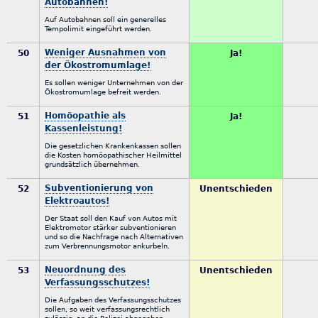
Autobahnen!
Auf Autobahnen soll ein generelles
Tempolimit eingeführt werden.
Weniger Ausnahmen von
50
Ja!
der Ökostromumlage!
Es sollen weniger Unternehmen von der
Ökostromumlage befreit werden.
Homöopathie als
51
Ja!
Kassenleistung!
Die gesetzlichen Krankenkassen sollen
die Kosten homöopathischer Heilmittel
grundsätzlich übernehmen.
Subventionierung von
52
Unentschieden
Elektroautos!
Der Staat soll den Kauf von Autos mit
Elektromotor stärker subventionieren
und so die Nachfrage nach Alternativen
zum Verbrennungsmotor ankurbeln.
Neuordnung des
53
Unentschieden
Verfassungsschutzes!
Die Aufgaben des Verfassungsschutzes
sollen, so weit verfassungsrechtlich