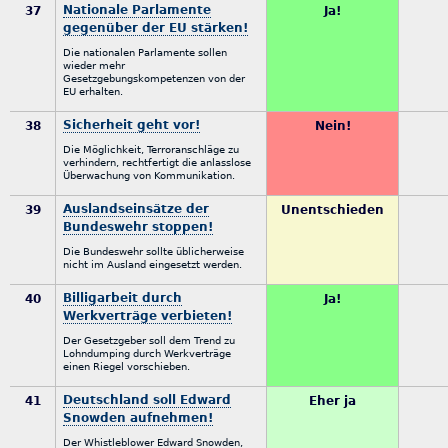
Nationale Parlamente
37
Ja!
gegenüber der EU stärken!
Die nationalen Parlamente sollen
wieder mehr
Gesetzgebungskompetenzen von der
EU erhalten.
Sicherheit geht vor!
38
Nein!
Die Möglichkeit, Terroranschläge zu
verhindern, rechtfertigt die anlasslose
Überwachung von Kommunikation.
Auslandseinsätze der
39
Unentschieden
Bundeswehr stoppen!
Die Bundeswehr sollte üblicherweise
nicht im Ausland eingesetzt werden.
Billigarbeit durch
40
Ja!
Werkverträge verbieten!
Der Gesetzgeber soll dem Trend zu
Lohndumping durch Werkverträge
einen Riegel vorschieben.
Deutschland soll Edward
41
Eher ja
Snowden aufnehmen!
Der Whistleblower Edward Snowden,