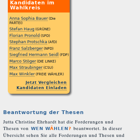
Kandidaten im
Wahlkreis
Anna Sophia Bauer
(Die
PARTEI)
Stefan Haug
(GRÜNE)
Florian Pronold
(SPD)
Stephan Protschka
(AfD)
Franz Salzberger
(NPD)
Siegfried Hermann Seidl
(FDP)
Marco Stöger
(DIE LINKE)
Max Straubinger
(CSU)
Max Winkler
(FREIE WÄHLER)
Jetzt Vergleichen
Kandidaten Einladen
Beantwortung der Thesen
Jutta Christine Ehrhardt hat die Forderungen und
Thesen von
beantwortet. In dieser
WEN W
Ä
HLEN
?
Übersicht sehen Sie alle Forderungen und Thesen und