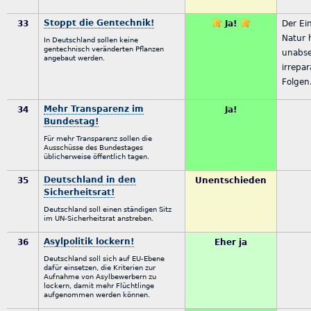
Stoppt die Gentechnik!
33
Ja!
Der Ein
Natur 
In Deutschland sollen keine
gentechnisch veränderten Pflanzen
unabs
angebaut werden.
irrepar
Folgen
Mehr Transparenz im
34
Ja!
Bundestag!
Für mehr Transparenz sollen die
Ausschüsse des Bundestages
üblicherweise öffentlich tagen.
Deutschland in den
35
Unentschieden
Sicherheitsrat!
Deutschland soll einen ständigen Sitz
im UN-Sicherheitsrat anstreben.
Asylpolitik lockern!
36
Eher ja
Deutschland soll sich auf EU-Ebene
dafür einsetzen, die Kriterien zur
Aufnahme von Asylbewerbern zu
lockern, damit mehr Flüchtlinge
aufgenommen werden können.