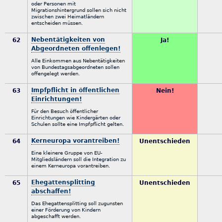
oder Personen mit
Migrationshintergrund sollen sich nicht
zwischen zwei Heimatländern
entscheiden müssen.
Nebentätigkeiten von
62
Ja!
Abgeordneten offenlegen!
Alle Einkommen aus Nebentätigkeiten
von Bundestagsabgeordneten sollen
offengelegt werden.
Impfpflicht in öffentlichen
63
Nein!
Einrichtungen!
Für den Besuch öffentlicher
Einrichtungen wie Kindergärten oder
Schulen sollte eine Impfpflicht gelten.
Kerneuropa vorantreiben!
64
Unentschieden
Eine kleinere Gruppe von EU-
Mitgliedsländern soll die Integration zu
einem Kerneuropa vorantreiben.
Ehegattensplitting
65
Unentschieden
abschaffen!
Das Ehegattensplitting soll zugunsten
einer Förderung von Kindern
abgeschafft werden.