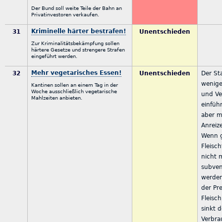
Der Bund soll weite Teile der Bahn an
Privatinvestoren verkaufen.
Kriminelle härter bestrafen!
31
Unentschieden
Zur Kriminalitätsbekämpfung sollen
härtere Gesetze und strengere Strafen
eingeführt werden.
Mehr vegetarisches Essen!
32
Unentschieden
Der Sta
wenige
Kantinen sollen an einem Tag in der
Woche ausschließlich vegetarische
und Ve
Mahlzeiten anbieten.
einfüh
aber 
Anreiz
Wenn 
Fleisc
nicht 
subven
werden
der Pre
Fleisc
sinkt d
Verbra