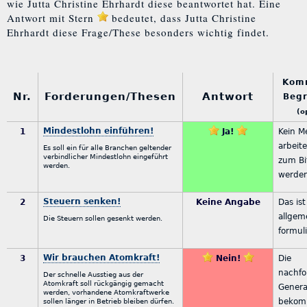
wie Jutta Christine Ehrhardt diese beantwortet hat. Eine
Antwort mit Stern
bedeutet, dass Jutta Christine
Ehrhardt diese Frage/These besonders wichtig findet.
Komm
Nr.
Forderungen/Thesen
Antwort
Beg
(o
Mindestlohn einführen!
1
Ja!
Kein M
arbeite
Es soll ein für alle Branchen geltender
verbindlicher Mindestlohn eingeführt
zum Bit
werden.
werde
Steuern senken!
2
Keine Angabe
Das ist
allgem
Die Steuern sollen gesenkt werden.
formuli
Wir brauchen Atomkraft!
3
Nein!
Die
nachfo
Der schnelle Ausstieg aus der
Atomkraft soll rückgängig gemacht
Genera
werden, vorhandene Atomkraftwerke
bekom
sollen länger in Betrieb bleiben dürfen.