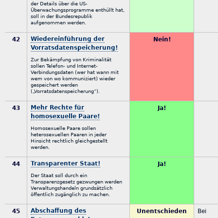
der Details über die US-
Überwachungsprogramme enthüllt hat,
soll in der Bundesrepublik
aufgenommen werden.
Wiedereinführung der
42
Nein!
Vorratsdatenspeicherung!
Zur Bekämpfung von Kriminalität
sollen Telefon- und Internet-
Verbindungsdaten (wer hat wann mit
wem von wo kommuniziert) wieder
gespeichert werden
(„Vorratsdatenspeicherung“).
Mehr Rechte für
43
Ja!
homosexuelle Paare!
Homosexuelle Paare sollen
heterosexuellen Paaren in jeder
Hinsicht rechtlich gleichgestellt
werden.
Transparenter Staat!
44
Ja!
Der Staat soll durch ein
Transparenzgesetz gezwungen werden
Verwaltungshandeln grundsätzlich
öffentlich zugänglich zu machen.
Abschaffung des
45
Unentschieden
Bei