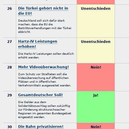
Die Türkei gehört nicht in
26
Unentschieden
die EU!
Deutschland soll sich dafür stark
machen, dass die EU die
Beitrittsverhandlungen mit der Türkei
abbricht.
Hartz-IV Leistungen
27
Unentschieden
erhöhen!
Die Hartz-IV Leistungen sollen deutlich
erhöht werden.
Mehr Videoüberwachung!
28
Nein!
Zum Schutz vor Straftaten soll die
Videoüberwachung auf öffentlichen
Plätzen und in öffentlichen
Verkehrsmitteln ausgeweitet werden.
Gesamtdeutscher Soli!
29
Ja!
Die Gelder aus dem
Solidaritätszuschlag sollen zukünftig
zur Förderung strukturschwacher
Regionen im gesamten Bundesgebiet
eingesetzt werden.
Die Bahn privatisieren!
30
Nein!