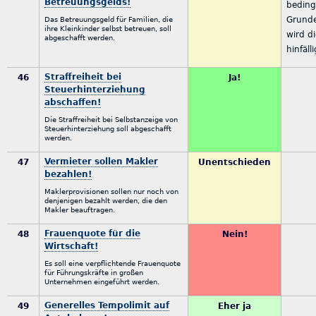
Betreuungsgelds!
bedin
Grund
Das Betreuungsgeld für Familien, die
ihre Kleinkinder selbst betreuen, soll
wird d
abgeschafft werden.
hinfälli
Straffreiheit bei
46
Ja!
Steuerhinterziehung
abschaffen!
Die Straffreiheit bei Selbstanzeige von
Steuerhinterziehung soll abgeschafft
werden.
Vermieter sollen Makler
47
Unentschieden
bezahlen!
Maklerprovisionen sollen nur noch von
denjenigen bezahlt werden, die den
Makler beauftragen.
Frauenquote für die
48
Nein!
Wirtschaft!
Es soll eine verpflichtende Frauenquote
für Führungskräfte in großen
Unternehmen eingeführt werden.
Generelles Tempolimit auf
49
Eher ja