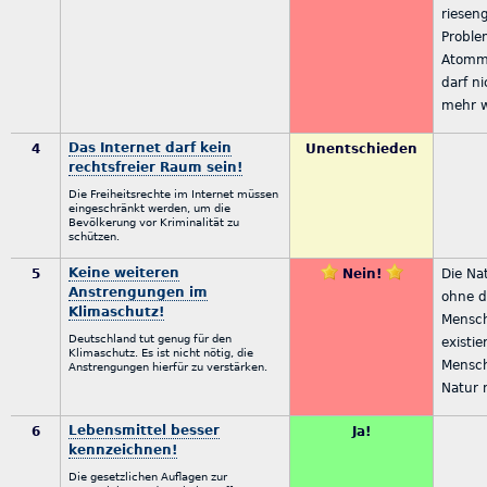
riesen
Proble
Atommü
darf n
mehr 
Das Internet darf kein
4
Unentschieden
rechtsfreier Raum sein!
Die Freiheitsrechte im Internet müssen
eingeschränkt werden, um die
Bevölkerung vor Kriminalität zu
schützen.
Keine weiteren
5
Nein!
Die Na
Anstrengungen im
ohne 
Klimaschutz!
Mensc
Deutschland tut genug für den
existie
Klimaschutz. Es ist nicht nötig, die
Mensc
Anstrengungen hierfür zu verstärken.
Natur 
Lebensmittel besser
6
Ja!
kennzeichnen!
Die gesetzlichen Auflagen zur