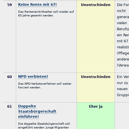
Keine Rente mit 67!
59
Unentschieden
Die Fo
nicht
Das Renteneintrittsalter soll wieder auf
65 Jahre gesenkt werden.
general
vielen
Berufs
ein Re
mit 67
realist
(Pflege
andere
(Verwa
NPD verbieten!
60
Unentschieden
Ein Ve
nur zu
Das NPD-Verbotsverfahren soll weiter
forciert werden.
neuen
Gruppi
Doppelte
61
Eher ja
Staatsbürgerschaft
einführen!
Die doppelte Staatsbürgerschaft soll
eingeführt werden: Junge Migranten