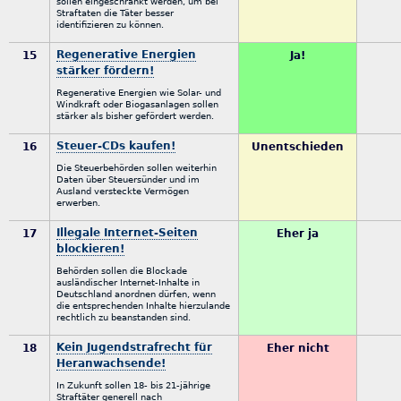
sollen eingeschränkt werden, um bei
Straftaten die Täter besser
identifizieren zu können.
Regenerative Energien
15
Ja!
stärker fördern!
Regenerative Energien wie Solar- und
Windkraft oder Biogasanlagen sollen
stärker als bisher gefördert werden.
Steuer-CDs kaufen!
16
Unentschieden
Die Steuerbehörden sollen weiterhin
Daten über Steuersünder und im
Ausland versteckte Vermögen
erwerben.
Illegale Internet-Seiten
17
Eher ja
blockieren!
Behörden sollen die Blockade
ausländischer Internet-Inhalte in
Deutschland anordnen dürfen, wenn
die entsprechenden Inhalte hierzulande
rechtlich zu beanstanden sind.
Kein Jugendstrafrecht für
18
Eher nicht
Heranwachsende!
In Zukunft sollen 18- bis 21-jährige
Straftäter generell nach