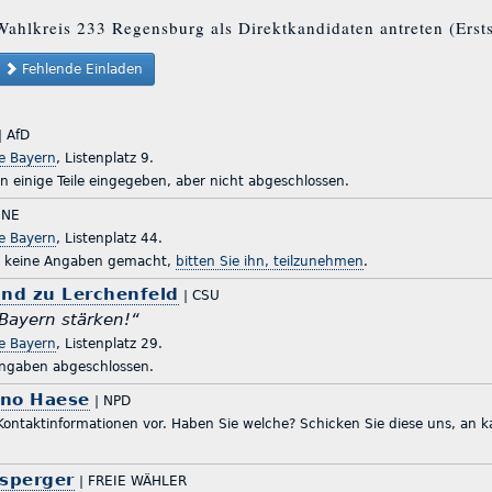
Wahlkreis 233 Regensburg als Direktkandidaten antreten (Erst
Fehlende Einladen
| AfD
te Bayern
, Listenplatz 9.
n einige Teile eingegeben, aber nicht abgeschlossen.
ÜNE
te Bayern
, Listenplatz 44.
r keine Angaben gemacht,
bitten Sie ihn, teilzunehmen
.
und zu Lerchenfeld
| CSU
Bayern stärken!“
te Bayern
, Listenplatz 29.
ingaben abgeschlossen.
uno Haese
| NPD
 Kontaktinformationen vor. Haben Sie welche? Schicken Sie diese uns, an
sperger
| FREIE WÄHLER