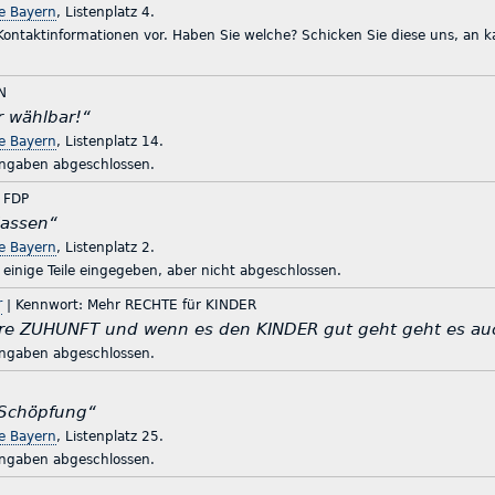
te Bayern
, Listenplatz 4.
 Kontaktinformationen vor. Haben Sie welche? Schicken Sie diese uns, an
N
r wählbar!“
te Bayern
, Listenplatz 14.
ingaben abgeschlossen.
 FDP
lassen“
te Bayern
, Listenplatz 2.
einige Teile eingegeben, aber nicht abgeschlossen.
r
| Kennwort: Mehr RECHTE für KINDER
re ZUHUNFT und wenn es den KINDER gut geht geht es a
ingaben abgeschlossen.
 Schöpfung“
te Bayern
, Listenplatz 25.
ingaben abgeschlossen.