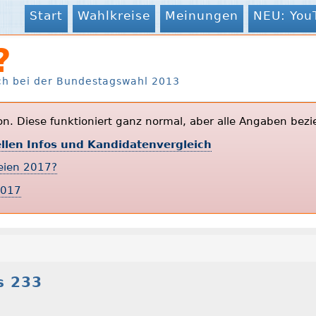
Start
Wahlkreise
Meinungen
NEU: You
?
ch bei der Bundestagswahl 2013
ion. Diese funktioniert ganz normal, aber alle Angaben bezi
ellen Infos und Kandidatenvergleich
teien 2017?
2017
s 233