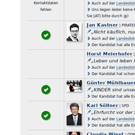
Kontaktdaten
Auch auf der
Landeslis
fehlen
Uns liegen leider keine
Sie [AT] bitte durch @)
Jan Kastner
| PIRATE
„Nicht käuflich, nu
Auch auf der
Landeslis
Der Kandidat hat alle E
Horst Meierhofer
|
„Leben und leben 
Auch auf der
Landeslis
Der Kandidat hat schon 
Günter Mühlbaue
„KINDER sind unse
Der Kandidat hat alle E
Karl Söllner
| SPD
„Ehrfurcht vor der
Auch auf der
Landeslis
Der Kandidat hat alle E
Claudia Wiest
| ÖDP