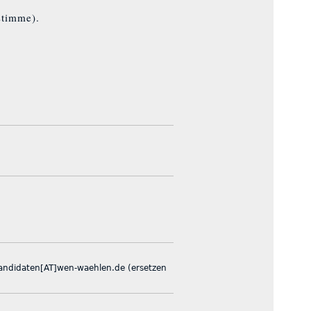
stimme).
 kandidaten[AT]wen-waehlen.de (ersetzen