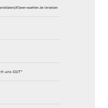
 kandidaten[AT]wen-waehlen.de (ersetzen
uch uns GUT“