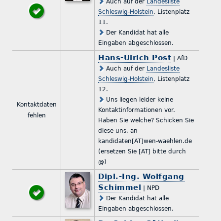
Auch auf der
Landesliste
Schleswig-Holstein
, Listenplatz
11.
Der Kandidat hat alle
Eingaben abgeschlossen.
Hans-Ulrich Post
| AfD
Auch auf der
Landesliste
Schleswig-Holstein
, Listenplatz
12.
Uns liegen leider keine
Kontaktdaten
Kontaktinformationen vor.
fehlen
Haben Sie welche? Schicken Sie
diese uns, an
kandidaten[AT]wen-waehlen.de
(ersetzen Sie [AT] bitte durch
@)
Dipl.-Ing. Wolfgang
Schimmel
| NPD
Der Kandidat hat alle
Eingaben abgeschlossen.