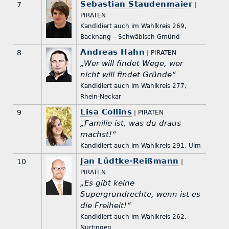
Sebastian Staudenmaier
7
|
PIRATEN
Kandidiert auch im Wahlkreis 269,
Backnang – Schwäbisch Gmünd
Andreas Hahn
8
| PIRATEN
„Wer will findet Wege, wer
nicht will findet Gründe“
Kandidiert auch im Wahlkreis 277,
Rhein-Neckar
Lisa Collins
9
| PIRATEN
„Familie ist, was du draus
machst!“
Kandidiert auch im Wahlkreis 291, Ulm
Jan Lüdtke-Reißmann
10
|
PIRATEN
„Es gibt keine
Supergrundrechte, wenn ist es
die Freiheit!“
Kandidiert auch im Wahlkreis 262,
Nürtingen