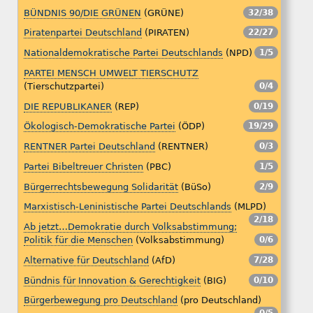
BÜNDNIS 90/DIE GRÜNEN
(GRÜNE)
32/38
Piratenpartei Deutschland
(PIRATEN)
22/27
Nationaldemokratische Partei Deutschlands
(NPD)
1/5
PARTEI MENSCH UMWELT TIERSCHUTZ
(Tierschutzpartei)
0/4
DIE REPUBLIKANER
(REP)
0/19
Ökologisch-Demokratische Partei
(ÖDP)
19/29
RENTNER Partei Deutschland
(RENTNER)
0/3
Partei Bibeltreuer Christen
(PBC)
1/5
Bürgerrechtsbewegung Solidarität
(BüSo)
2/9
Marxistisch-Leninistische Partei Deutschlands
(MLPD)
2/18
Ab jetzt…Demokratie durch Volksabstimmung;
Politik für die Menschen
(Volksabstimmung)
0/6
Alternative für Deutschland
(AfD)
7/28
Bündnis für Innovation & Gerechtigkeit
(BIG)
0/10
Bürgerbewegung pro Deutschland
(pro Deutschland)