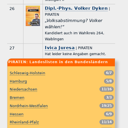
Dipl.-Phys. Volker Dyken
26
|
PIRATEN
„Volksabstimmung? Volker
wählen!“
Kandidiert auch im Wahlkreis 264,
Waiblingen
Ivica Juresa
27
| PIRATEN
Hat leider keine Angaben gemacht.
PIRATEN: Landeslisten in den Bundesländern
Schleswig-Holstein
6/7
Hamburg
5/8
Niedersachsen
11/16
Bremen
3/3
Nordrhein-Westfalen
19/25
Hessen
6/9
Rheinland-Pfalz
11/14