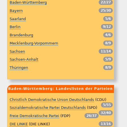
Baden-Württemberg
22/27
Bayern
25/30
Saarland
5/6
Berlin
9/12
Brandenburg
4/6
Mecklenburg-Vorpommern
8/9
Sachsen
11/14
Sachsen-Anhalt
5/9
Thüringen
8/9
Baden-Württemberg: Landeslisten der Parteien
Christlich Demokratische Union Deutschlands
(CDU)
5/55
Sozialdemokratische Partei Deutschlands
(SPD)
32/40
Freie Demokratische Partei
(FDP)
26/37
DIE LINKE
(DIE LINKE)
13/16