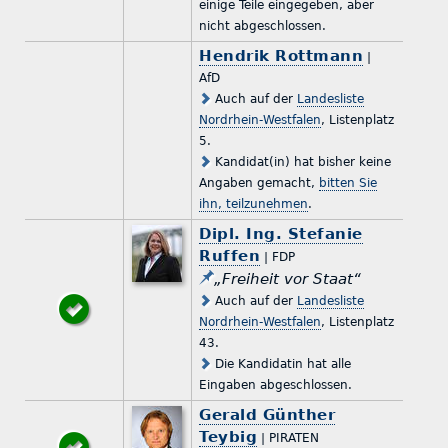
einige Teile eingegeben, aber
nicht abgeschlossen.
Hendrik Rottmann
|
AfD
Auch auf der
Landesliste
Nordrhein-Westfalen
, Listenplatz
5.
Kandidat(in) hat bisher keine
Angaben gemacht,
bitten Sie
ihn, teilzunehmen
.
Dipl. Ing. Stefanie
Ruffen
| FDP
„Freiheit vor Staat“
Auch auf der
Landesliste
Nordrhein-Westfalen
, Listenplatz
43.
Die Kandidatin hat alle
Eingaben abgeschlossen.
Gerald Günther
Teybig
| PIRATEN