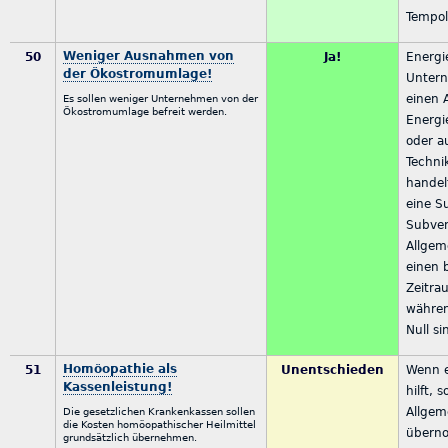
Tempol
Weniger Ausnahmen von
50
Ja!
Energi
der Ökostromumlage!
Unter
einen 
Es sollen weniger Unternehmen von der
Ökostromumlage befreit werden.
Energi
oder au
Techni
handel
eine S
Subven
Allgem
einen 
Zeitra
währen
Null si
Homöopathie als
51
Unentschieden
Wenn e
Kassenleistung!
hilft, s
Allgem
Die gesetzlichen Krankenkassen sollen
die Kosten homöopathischer Heilmittel
übern
grundsätzlich übernehmen.