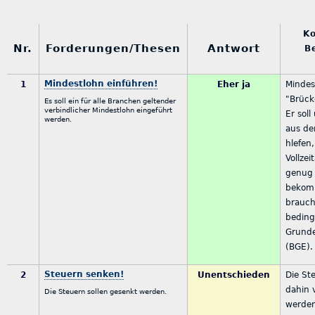
K
Nr.
Forderungen/Thesen
Antwort
B
Mindestlohn einführen!
1
Eher ja
Mindes
"Brück
Es soll ein für alle Branchen geltender
verbindlicher Mindestlohn eingeführt
Er soll
werden.
aus d
hlefen
Vollzei
genug
bekomm
brauch
beding
Grund
(BGE).
Steuern senken!
2
Unentschieden
Die St
dahin 
Die Steuern sollen gesenkt werden.
werden