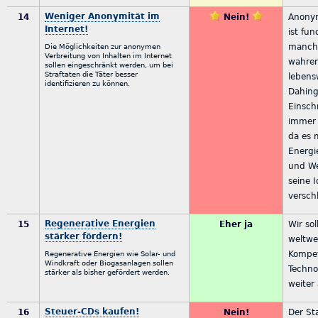
Weniger Anonymität im
14
Nein!
Anonym
Internet!
ist fu
manch
Die Möglichkeiten zur anonymen
Verbreitung von Inhalten im Internet
wahren
sollen eingeschränkt werden, um bei
Straftaten die Täter besser
lebens
identifizieren zu können.
Dahin
Einsch
immer 
da es m
Energi
und We
seine I
verschl
Regenerative Energien
15
Eher ja
Wir so
stärker fördern!
weltwe
Kompe
Regenerative Energien wie Solar- und
Windkraft oder Biogasanlagen sollen
Techno
stärker als bisher gefördert werden.
weiter
Steuer-CDs kaufen!
16
Nein!
Der Sta