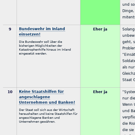
und sol
Dinge, 
mitent
Bundeswehr im Inland
9
Eher ja
Solang
einsetzen!
unbewa
geht, 
Die Bundeswehr soll über die
bisherigen Möglichkeiten der
Proble
Katastrophenhilfe hinaus im Inland
eingesetzt werden.
"Einsät
Soldat
als nu
Gleichz
Staat 
Keine Staatshilfen für
10
Eher ja
"Syste
angeschlagene
nur di
Unternehmen und Banken!
Wenn 
Der Staat soll sich aus der Wirtschaft
und Ba
heraushalten und keine Staatshilfen für
verpfl
angeschlagene Banken und
Unternehmen gewähren.
die Ri
die sie