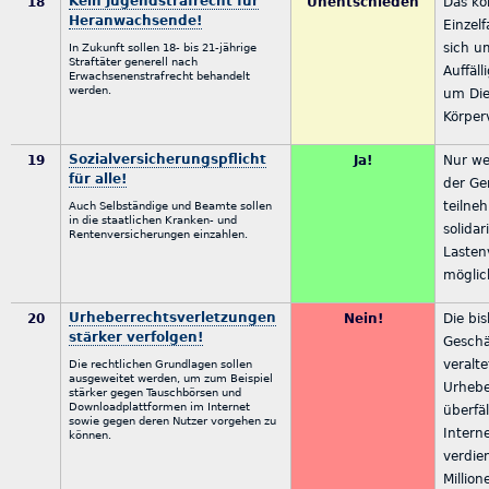
Kein Jugendstrafrecht für
18
Unentschieden
Das k
Heranwachsende!
Einzelf
sich u
In Zukunft sollen 18- bis 21-jährige
Straftäter generell nach
Auffäll
Erwachsenenstrafrecht behandelt
werden.
um Die
Körper
Sozialversicherungspflicht
19
Ja!
Nur we
für alle!
der Ge
teilneh
Auch Selbständige und Beamte sollen
in die staatlichen Kranken- und
solidar
Rentenversicherungen einzahlen.
Lasten
möglic
Urheberrechtsverletzungen
20
Nein!
Die bi
stärker verfolgen!
Geschä
veralte
Die rechtlichen Grundlagen sollen
ausgeweitet werden, um zum Beispiel
Urhebe
stärker gegen Tauschbörsen und
Downloadplattformen im Internet
überfä
sowie gegen deren Nutzer vorgehen zu
Interne
können.
verdie
Millio