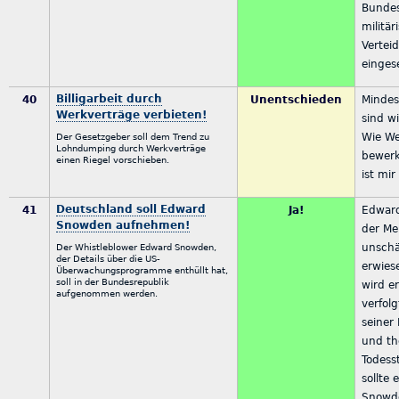
Bundes
militär
Verteid
einges
Billigarbeit durch
40
Unentschieden
Mindes
Werkverträge verbieten!
sind w
Wie We
Der Gesetzgeber soll dem Trend zu
Lohndumping durch Werkverträge
bewerks
einen Riegel vorschieben.
ist mir
Deutschland soll Edward
41
Ja!
Edwar
Snowden aufnehmen!
der Me
unschä
Der Whistleblower Edward Snowden,
der Details über die US-
erwies
Überwachungsprogramme enthüllt hat,
soll in der Bundesrepublik
wird er
aufgenommen werden.
verfolg
seiner
und th
Todess
sollte 
Snowde