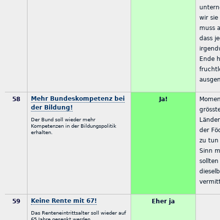
untern
wir sie
muss a
dass j
irgend
Ende h
fruchtl
ausgen
Mehr Bundeskompetenz bei
58
Ja!
Moment
der Bildung!
grösste
Länder
Der Bund soll wieder mehr
Kompetenzen in der Bildungspolitik
der Fö
erhalten.
zu tun
Sinn m
sollte
diesel
vermit
Keine Rente mit 67!
59
Eher ja
Das Renteneintrittsalter soll wieder auf
65 Jahre gesenkt werden.