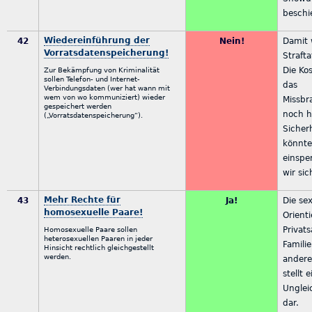
beschi
Wiedereinführung der
42
Nein!
Damit 
Vorratsdatenspeicherung!
Straft
Die Ko
Zur Bekämpfung von Kriminalität
sollen Telefon- und Internet-
das
Verbindungsdaten (wer hat wann mit
wem von wo kommuniziert) wieder
Missbr
gespeichert werden
noch hö
(„Vorratsdatenspeicherung“).
Sicher
könnte
einspe
wir sic
Mehr Rechte für
43
Ja!
Die sex
homosexuelle Paare!
Orienti
Privat
Homosexuelle Paare sollen
heterosexuellen Paaren in jeder
Famili
Hinsicht rechtlich gleichgestellt
werden.
andere
stellt 
Ungle
dar.