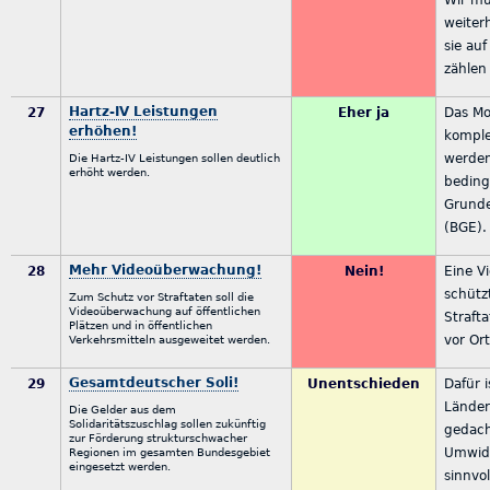
weiter
sie auf
zählen
Hartz-IV Leistungen
27
Eher ja
Das Mo
erhöhen!
komple
werden
Die Hartz-IV Leistungen sollen deutlich
erhöht werden.
beding
Grund
(BGE).
Mehr Videoüberwachung!
28
Nein!
Eine V
schütz
Zum Schutz vor Straftaten soll die
Videoüberwachung auf öffentlichen
Strafta
Plätzen und in öffentlichen
vor Or
Verkehrsmitteln ausgeweitet werden.
Gesamtdeutscher Soli!
29
Unentschieden
Dafür i
Länder
Die Gelder aus dem
Solidaritätszuschlag sollen zukünftig
gedach
zur Förderung strukturschwacher
Umwid
Regionen im gesamten Bundesgebiet
eingesetzt werden.
sinnvo