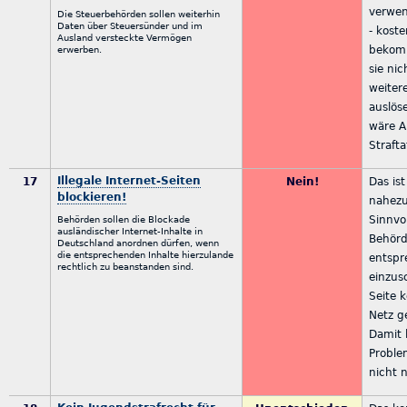
verwen
Die Steuerbehörden sollen weiterhin
Daten über Steuersünder und im
- koste
Ausland versteckte Vermögen
bekomm
erwerben.
sie ni
weiter
auslös
wäre A
Strafta
Illegale Internet-Seiten
17
Nein!
Das is
blockieren!
nahezu
Sinnvol
Behörden sollen die Blockade
ausländischer Internet-Inhalte in
Behör
Deutschland anordnen dürfen, wenn
die entsprechenden Inhalte hierzulande
entsp
rechtlich zu beanstanden sind.
einzus
Seite 
Netz 
Damit 
Proble
nicht n