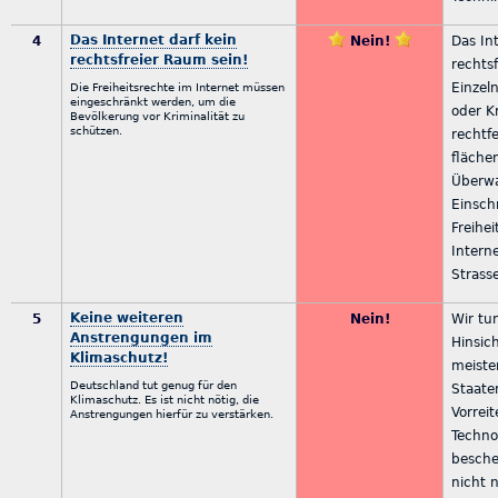
Das Internet darf kein
4
Nein!
Das In
rechtsfreier Raum sein!
rechts
Einzel
Die Freiheitsrechte im Internet müssen
eingeschränkt werden, um die
oder K
Bevölkerung vor Kriminalität zu
schützen.
rechtf
fläche
Überw
Einsch
Freihei
Intern
Strass
Keine weiteren
5
Nein!
Wir tun
Anstrengungen im
Hinsic
Klimaschutz!
meiste
Deutschland tut genug für den
Staate
Klimaschutz. Es ist nicht nötig, die
Vorreit
Anstrengungen hierfür zu verstärken.
Techno
bescher
nicht 