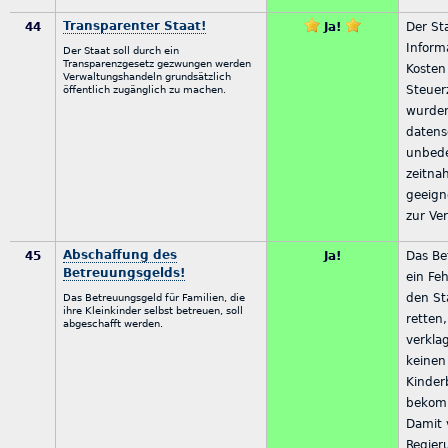
Transparenter Staat!
44
Ja!
Der St
Inform
Der Staat soll durch ein
Transparenzgesetz gezwungen werden
Kosten
Verwaltungshandeln grundsätzlich
Steuerz
öffentlich zugänglich zu machen.
wurde
datens
unbede
zeitnah
geeign
zur Ve
Abschaffung des
45
Ja!
Das Be
Betreuungsgelds!
ein Feh
den St
Das Betreuungsgeld für Familien, die
ihre Kleinkinder selbst betreuen, soll
retten,
abgeschafft werden.
verkla
keinen 
Kinder
bekom
Damit 
Regier