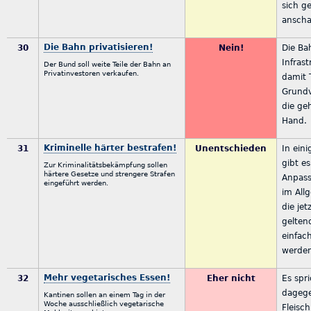
sich g
ansch
Die Bahn privatisieren!
30
Nein!
Die Ba
Infrast
Der Bund soll weite Teile der Bahn an
Privatinvestoren verkaufen.
damit T
Grundv
die geh
Hand.
Kriminelle härter bestrafen!
31
Unentschieden
In ein
gibt es
Zur Kriminalitätsbekämpfung sollen
härtere Gesetze und strengere Strafen
Anpass
eingeführt werden.
im All
die jet
gelten
einfac
werde
Mehr vegetarisches Essen!
32
Eher nicht
Es spri
dagege
Kantinen sollen an einem Tag in der
Woche ausschließlich vegetarische
Fleisc