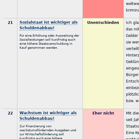
weltwe
krimina
Sozialstaat ist wichtiger als
21
Unentschieden
Ich gl
Schuldenabbau!
das nöt
Gelder
Für eine Erhöhung oder Ausweitung der
Sozialleistungen soll kurzfristig auch
sie we
eine höhere Staatsverschuldung in
Kauf genommen werden.
vertei
Hinter
Geklün
einges
Bürger 
Entsc
einbez
plötzli
bzw. w
Wachstum ist wichtiger als
22
Eher nicht
Mit di
Schuldenabbau!
seit J
Staats
Zur Finanzierung von
wachstumsfördernden Ausgaben und
Eine K
zur Wirtschaftsförderung soll
kurzfristig auch eine höhere