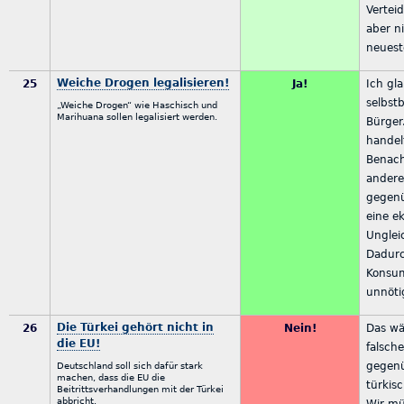
Vertei
aber n
neuest
Weiche Drogen legalisieren!
25
Ja!
Ich gl
selbst
„Weiche Drogen“ wie Haschisch und
Marihuana sollen legalisiert werden.
Bürger
handelt
Benach
andere
gegenü
eine e
Unglei
Dadurc
Konsu
unnötig
Die Türkei gehört nicht in
26
Nein!
Das wä
die EU!
falsche
gegenü
Deutschland soll sich dafür stark
machen, dass die EU die
türkis
Beitrittsverhandlungen mit der Türkei
abbricht.
Wir mü