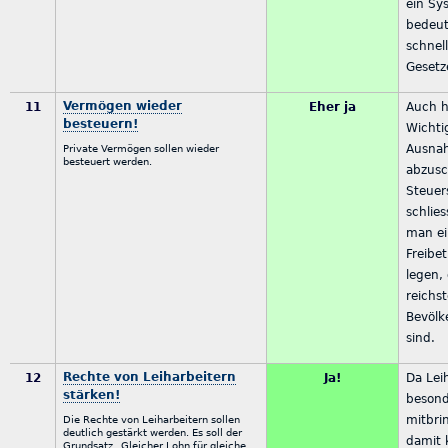
ein Sy
bedeut
schnel
Gesetz
Vermögen wieder
11
Eher ja
Auch h
besteuern!
Wichtig
Ausna
Private Vermögen sollen wieder
besteuert werden.
abzusc
Steuer
schlie
man ei
Freibe
legen, 
reichs
Bevölk
sind.
Rechte von Leiharbeitern
12
Ja!
Da Lei
stärken!
besonde
mitbri
Die Rechte von Leiharbeitern sollen
deutlich gestärkt werden. Es soll der
damit 
Grundsatz „Gleicher Lohn für gleiche