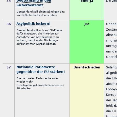
Deutschland in den
35
Eher ja
Die Zei
Sicherheitsrat!
Deutschland soll einen ständigen Sitz
im UN-Sicherheitsrat anstreben.
Asylpolitik lockern!
36
Ja!
Unbedi
Zustän
Deutschland soll sich auf EU-Ebene
dafür einsetzen, die Kriterien zur
Abschi
Aufnahme von Asylbewerbern zu
sind wi
lockern, damit mehr Flüchtlinge
aufgenommen werden können.
untrag
um das
Überle
Nationale Parlamente
37
Unentschieden
Solang
gegenüber der EU stärken!
altgedi
die EU
Die nationalen Parlamente sollen
wieder mehr
abschi
Gesetzgebungskompetenzen von der
EU erhalten.
Lobby-
Korrup
der Ta
fehlt d
die EU
ist abe