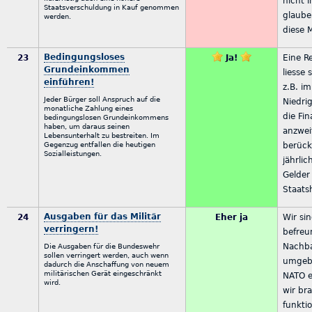
nicht i
Staatsverschuldung in Kauf genommen
glaube
werden.
diese 
Bedingungsloses
23
Ja!
Eine R
Grundeinkommen
liesse 
einführen!
z.B. im
Jeder Bürger soll Anspruch auf die
Niedri
monatliche Zahlung eines
die Fin
bedingungslosen Grundeinkommens
haben, um daraus seinen
anzweif
Lebensunterhalt zu bestreiten. Im
Gegenzug entfallen die heutigen
berück
Sozialleistungen.
jährli
Gelder
Staats
Ausgaben für das Militär
24
Eher ja
Wir si
verringern!
befreu
Nachba
Die Ausgaben für die Bundeswehr
sollen verringert werden, auch wenn
umgebe
dadurch die Anschaffung von neuem
militärischen Gerät eingeschränkt
NATO e
wird.
wir br
funkti