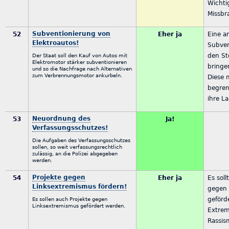
Wichtig
Missbr
Subventionierung von
52
Eher ja
Eine a
Elektroautos!
Subven
den Ste
Der Staat soll den Kauf von Autos mit
Elektromotor stärker subventionieren
bringen
und so die Nachfrage nach Alternativen
zum Verbrennungsmotor ankurbeln.
Diese 
begren
ihre La
Neuordnung des
53
Ja!
Verfassungsschutzes!
Die Aufgaben des Verfassungsschutzes
sollen, so weit verfassungsrechtlich
zulässig, an die Polizei abgegeben
werden.
Projekte gegen
54
Eher ja
Es soll
Linksextremismus fördern!
gegen 
geförd
Es sollen auch Projekte gegen
Linksextremismus gefördert werden.
Extrem
Rassis