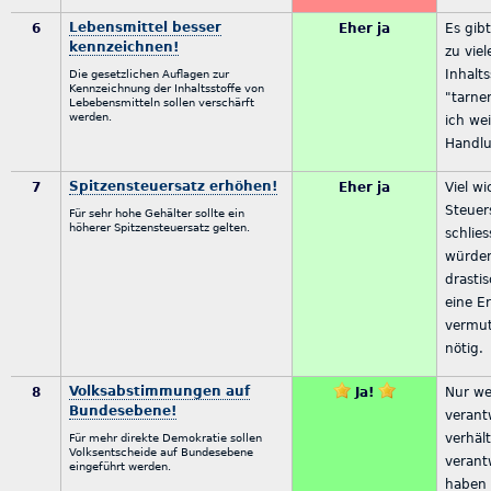
Lebensmittel besser
6
Eher ja
Es gib
kennzeichnen!
zu viel
Inhalts
Die gesetzlichen Auflagen zur
Kennzeichnung der Inhaltsstoffe von
"tarne
Lebebensmitteln sollen verschärft
werden.
ich we
Handlu
Spitzensteuersatz erhöhen!
7
Eher ja
Viel wi
Steuer
Für sehr hohe Gehälter sollte ein
höherer Spitzensteuersatz gelten.
schlie
würde
drasti
eine E
vermut
nötig.
Volksabstimmungen auf
8
Ja!
Nur we
Bundesebene!
verantw
verhäl
Für mehr direkte Demokratie sollen
Volksentscheide auf Bundesebene
verant
eingeführt werden.
haben