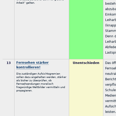
Arbeit“ gelten.
besteh
abzuba
Einko
Leihar
(knapp
Stammp
Denn d
Leiharb
Abfede
Lastsp
Fernsehen stärker
13
Unentschieden
Das öff
kontrollieren!
Fernse
neutra
Die zuständigen Aufsichtsgremien
sollen dazu angehalten werden, stärker
Berich
als bisher zu überprüfen, ob
Fernsehsendungen moralisch
verpfli
fragwürdige Weltbilder vermitteln und
Schule
propagieren.
Medie
vermit
Aufsic
leisten