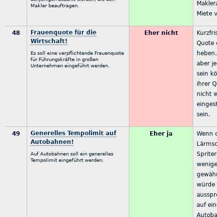
Makler
Makler beauftragen.
Miete v
Frauenquote für die
48
Eher nicht
Kurzfri
Wirtschaft!
Quote 
heben. 
Es soll eine verpflichtende Frauenquote
für Führungskräfte in großen
aber j
Unternehmen eingeführt werden.
sein k
ihrer Q
nicht 
einges
sein.
Generelles Tempolimit auf
49
Eher ja
Wenn 
Autobahnen!
Lärmsc
Sprite
Auf Autobahnen soll ein generelles
Tempolimit eingeführt werden.
wenige
gewähr
würde 
aussp
auf ei
Autob