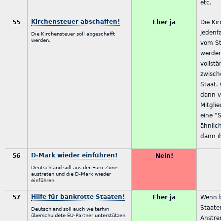
etc.
Kirchensteuer abschaffen!
55
Eher ja
Die Kir
jedenf
Die Kirchensteuer soll abgeschafft
werden.
vom St
werden
vollst
zwisch
Staat.
dann v
Mitgli
eine "
ähnlich
dann i
D-Mark wieder einführen!
56
Nein!
Deutschland soll aus der Euro-Zone
austreten und die D-Mark wieder
einführen.
Hilfe für bankrotte Staaten!
57
Eher ja
Wenn 
Staate
Deutschland soll auch weiterhin
überschuldete EU-Partner unterstützen.
Anstr