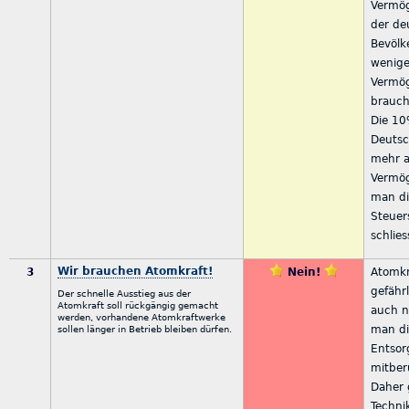
Vermög
der de
Bevölk
wenige
Vermög
brauch
Die 10
Deutsc
mehr a
Vermö
man d
Steuer
schlie
Wir brauchen Atomkraft!
3
Nein!
Atomkr
gefährl
Der schnelle Ausstieg aus der
Atomkraft soll rückgängig gemacht
auch n
werden, vorhandene Atomkraftwerke
man d
sollen länger in Betrieb bleiben dürfen.
Entsor
mitber
Daher 
Techni