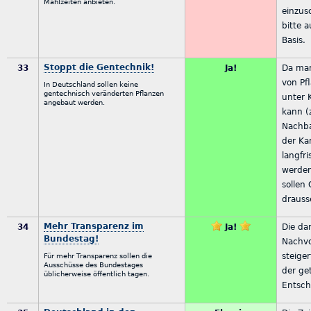
Mahlzeiten anbieten.
einzus
bitte a
Basis.
Stoppt die Gentechnik!
33
Ja!
Da man
von Pf
In Deutschland sollen keine
gentechnisch veränderten Pflanzen
unter K
angebaut werden.
kann (z
Nachba
der Ka
langfri
werden
sollen
drauss
Mehr Transparenz im
34
Ja!
Die da
Bundestag!
Nachvo
steige
Für mehr Transparenz sollen die
Ausschüsse des Bundestages
der ge
üblicherweise öffentlich tagen.
Entsch