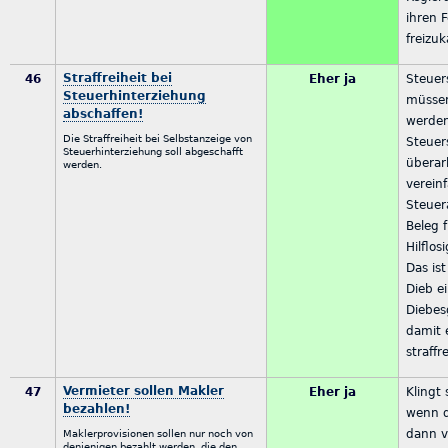
ihren 
freizu
Straffreiheit bei
46
Eher ja
Steuer
Steuerhinterziehung
müssen
abschaffen!
werden
Die Straffreiheit bei Selbstanzeige von
Steuer
Steuerhinterziehung soll abgeschafft
überar
werden.
vereinf
Steuer
Beleg f
Hilflos
Das ist
Dieb ei
Diebes
damit 
straffr
Vermieter sollen Makler
47
Eher ja
Klingt 
bezahlen!
wenn d
dann v
Maklerprovisionen sollen nur noch von
denjenigen bezahlt werden, die den