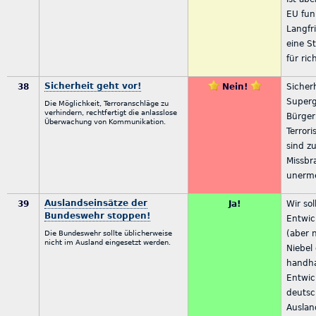
EU funk
Langfri
eine S
für ric
Sicherheit geht vor!
38
Nein!
Sicherh
Superg
Die Möglichkeit, Terroranschläge zu
verhindern, rechtfertigt die anlasslose
Bürger
Überwachung von Kommunikation.
Terrori
sind z
Missbr
unerme
Auslandseinsätze der
39
Ja!
Wir so
Bundeswehr stoppen!
Entwic
(aber n
Die Bundeswehr sollte üblicherweise
nicht im Ausland eingesetzt werden.
Niebel
handha
Entwic
deutsc
Auslan