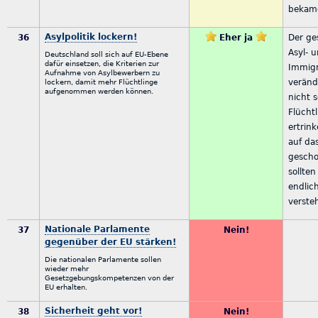
bekam
Asylpolitik lockern!
36
Eher ja
Der ge
Asyl- 
Deutschland soll sich auf EU-Ebene
dafür einsetzen, die Kriterien zur
Immigr
Aufnahme von Asylbewerbern zu
veränd
lockern, damit mehr Flüchtlinge
aufgenommen werden können.
nicht s
Flücht
ertrink
auf da
gescho
sollte
endlic
verste
Nationale Parlamente
37
Nein!
gegenüber der EU stärken!
Die nationalen Parlamente sollen
wieder mehr
Gesetzgebungskompetenzen von der
EU erhalten.
Sicherheit geht vor!
38
Nein!