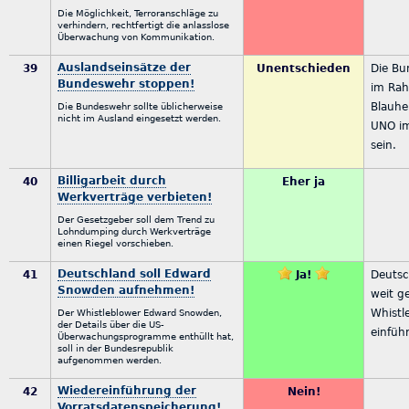
Die Möglichkeit, Terroranschläge zu
verhindern, rechtfertigt die anlasslose
Überwachung von Kommunikation.
Auslandseinsätze der
39
Unentschieden
Die Bu
Bundeswehr stoppen!
im Ra
Blauhe
Die Bundeswehr sollte üblicherweise
nicht im Ausland eingesetzt werden.
UNO im
sein.
Billigarbeit durch
40
Eher ja
Werkverträge verbieten!
Der Gesetzgeber soll dem Trend zu
Lohndumping durch Werkverträge
einen Riegel vorschieben.
Deutschland soll Edward
41
Ja!
Deutsc
Snowden aufnehmen!
weit g
Whistl
Der Whistleblower Edward Snowden,
der Details über die US-
einfüh
Überwachungsprogramme enthüllt hat,
soll in der Bundesrepublik
aufgenommen werden.
Wiedereinführung der
42
Nein!
Vorratsdatenspeicherung!