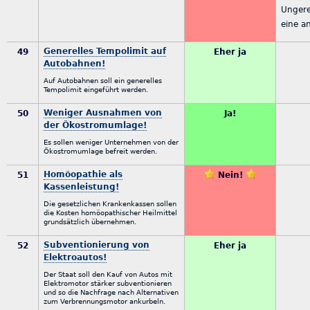
Ungere
eine a
Generelles Tempolimit auf
49
Eher ja
Autobahnen!
Auf Autobahnen soll ein generelles
Tempolimit eingeführt werden.
Weniger Ausnahmen von
50
Ja!
der Ökostromumlage!
Es sollen weniger Unternehmen von der
Ökostromumlage befreit werden.
Homöopathie als
51
Nein!
Kassenleistung!
Die gesetzlichen Krankenkassen sollen
die Kosten homöopathischer Heilmittel
grundsätzlich übernehmen.
Subventionierung von
52
Eher ja
Elektroautos!
Der Staat soll den Kauf von Autos mit
Elektromotor stärker subventionieren
und so die Nachfrage nach Alternativen
zum Verbrennungsmotor ankurbeln.