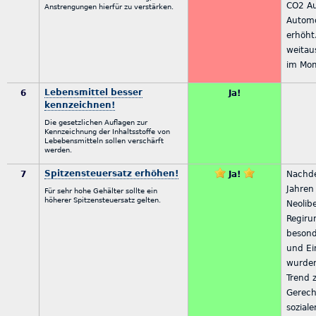
CO2 Au
Anstrengungen hierfür zu verstärken.
Automo
erhöht
weitau
im Mom
Lebensmittel besser
6
Ja!
kennzeichnen!
Die gesetzlichen Auflagen zur
Kennzeichnung der Inhaltsstoffe von
Lebebensmitteln sollen verschärft
werden.
Spitzensteuersatz erhöhen!
7
Ja!
Nachde
Jahren
Für sehr hohe Gehälter sollte ein
höherer Spitzensteuersatz gelten.
Neolibe
Regiru
besond
und Ei
wurden
Trend 
Gerech
sozial