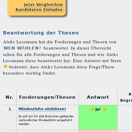
Jetzt Vergleichen
Kandidaten Einladen
Beantwortung der Thesen
Aleks Lessmann hat die Forderungen und Thesen von
beantwortet. In dieser Übersicht
WEN W
Ä
HLEN
?
sehen Sie alle Forderungen und Thesen und wie Aleks
Lessmann diese beantwortet hat. Eine Antwort mit Stern
bedeutet, dass Aleks Lessmann diese Frage/These
besonders wichtig findet.
K
Nr.
Forderungen/Thesen
Antwort
Beg
Mindestlohn einführen!
1
Ja!
Es soll ein für alle Branchen geltender
verbindlicher Mindestlohn eingeführt
werden.