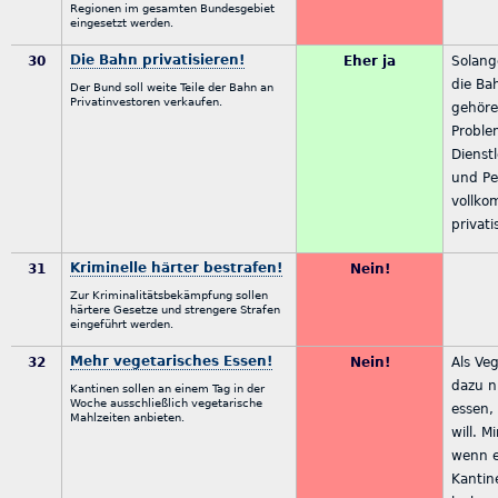
Regionen im gesamten Bundesgebiet
eingesetzt werden.
Die Bahn privatisieren!
30
Eher ja
Solang
die Ba
Der Bund soll weite Teile der Bahn an
Privatinvestoren verkaufen.
gehöre
Proble
Dienst
und Pe
vollk
privati
Kriminelle härter bestrafen!
31
Nein!
Zur Kriminalitätsbekämpfung sollen
härtere Gesetze und strengere Strafen
eingeführt werden.
Mehr vegetarisches Essen!
32
Nein!
Als Ve
dazu nu
Kantinen sollen an einem Tag in der
Woche ausschließlich vegetarische
essen, 
Mahlzeiten anbieten.
will. M
wenn e
Kantin