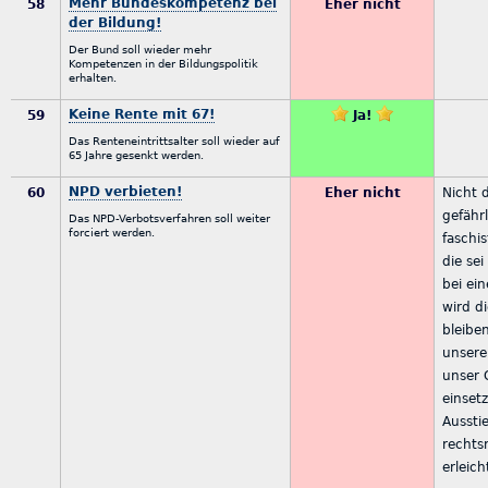
Mehr Bundeskompetenz bei
58
Eher nicht
der Bildung!
Der Bund soll wieder mehr
Kompetenzen in der Bildungspolitik
erhalten.
Keine Rente mit 67!
59
Ja!
Das Renteneintrittsalter soll wieder auf
65 Jahre gesenkt werden.
NPD verbieten!
60
Eher nicht
Nicht d
gefähr
Das NPD-Verbotsverfahren soll weiter
forciert werden.
faschis
die sei
bei ei
wird di
bleiben
unsere
unser 
einset
Aussti
rechts
erleich