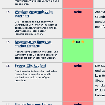
fragwürdige Weltbilder vermitteln und
propagieren.
Weniger Anonymität im
14
Nein!
Anonym
Internet!
Grundr
Bundes
Die Möglichkeiten zur anonymen
Verbreitung von Inhalten im Internet
mehrfa
sollen eingeschränkt werden, um bei
Straftaten die Täter besser
identifizieren zu können.
Regenerative Energien
15
Ja!
stärker fördern!
Regenerative Energien wie Solar- und
Windkraft oder Biogasanlagen sollen
stärker als bisher gefördert werden.
Steuer-CDs kaufen!
16
Nein!
Der Sta
und Ge
Die Steuerbehörden sollen weiterhin
Daten über Steuersünder und im
kein H
Ausland versteckte Vermögen
Steuer
erwerben.
verfol
FALL! 
Hehlere
Illegale Internet-Seiten
17
Nein!