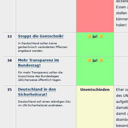
lecker
Essen 
stelle
können
holen!
Stoppt die Gentechnik!
33
Ja!
In Deutschland sollen keine
gentechnisch veränderten Pflanzen
angebaut werden.
Mehr Transparenz im
34
Ja!
Bundestag!
Für mehr Transparenz sollen die
Ausschüsse des Bundestages
üblicherweise öffentlich tagen.
Deutschland in den
35
Unentschieden
Eher so
Sicherheitsrat!
des UN
aufgel
Deutschland soll einen ständigen Sitz
im UN-Sicherheitsrat anstreben.
damals
damit a
Atomb
besond