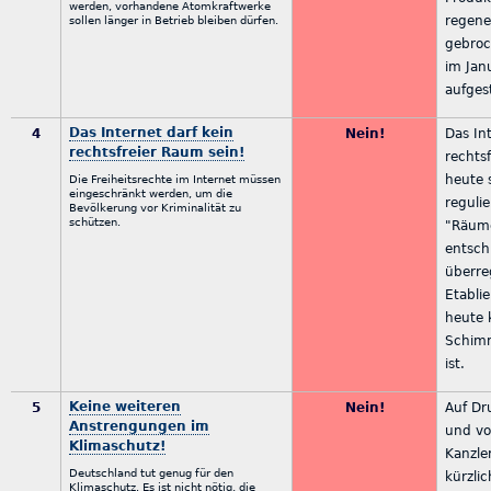
werden, vorhandene Atomkraftwerke
regene
sollen länger in Betrieb bleiben dürfen.
gebroc
im Jan
aufgest
Das Internet darf kein
4
Nein!
Das In
rechtsfreier Raum sein!
rechtsf
heute 
Die Freiheitsrechte im Internet müssen
eingeschränkt werden, um die
regulie
Bevölkerung vor Kriminalität zu
schützen.
"Räume
entsch
überreg
Etablie
heute 
Schimm
ist.
Keine weiteren
5
Nein!
Auf Dr
Anstrengungen im
und vo
Klimaschutz!
Kanzle
Deutschland tut genug für den
kürzli
Klimaschutz. Es ist nicht nötig, die