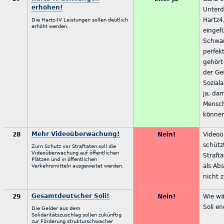
erhöhen!
Unter
Hartz4
Die Hartz-IV Leistungen sollen deutlich
erhöht werden.
eingef
Schwar
perfek
gehört
der Ge
Sozial
ja, da
Mensc
könne
Mehr Videoüberwachung!
28
Nein!
Video
schütz
Zum Schutz vor Straftaten soll die
Videoüberwachung auf öffentlichen
Straft
Plätzen und in öffentlichen
als Ab
Verkehrsmitteln ausgeweitet werden.
nicht 
Gesamtdeutscher Soli!
29
Nein!
Wie wä
Soli e
Die Gelder aus dem
Solidaritätszuschlag sollen zukünftig
zur Förderung strukturschwacher