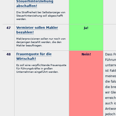
Steuerhinterziehung
abschaffen!
Die Straffreiheit bei Selbstanzeige von
Steuerhinterziehung soll abgeschafft
werden.
Vermieter sollen Makler
47
Ja!
bezahlen!
Maklerprovisionen sollen nur noch von
denjenigen bezahlt werden, die den
Makler beauftragen.
Frauenquote für die
48
Nein!
Dass F
Wirtschaft!
Führun
unterr
Es soll eine verpflichtende Frauenquote
für Führungskräfte in großen
ist Fak
Unternehmen eingeführt werden.
meines
die fa
die br
wir Gle
erreic
auch i
Antwor
jedoch