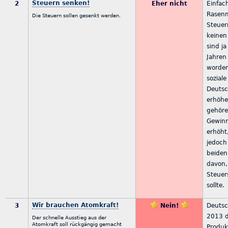
Steuern senken!
2
Eher nicht
Einfac
Rasenm
Die Steuern sollen gesenkt werden.
Steuer
keinen 
sind ja
Jahren
worden
soziale
Deutsc
erhöhe
gehöre
Gewin
erhöht
jedoch
beiden 
davon,
Steuer
sollte.
Wir brauchen Atomkraft!
3
Nein!
Deutsc
2013 d
Der schnelle Ausstieg aus der
Atomkraft soll rückgängig gemacht
Produk