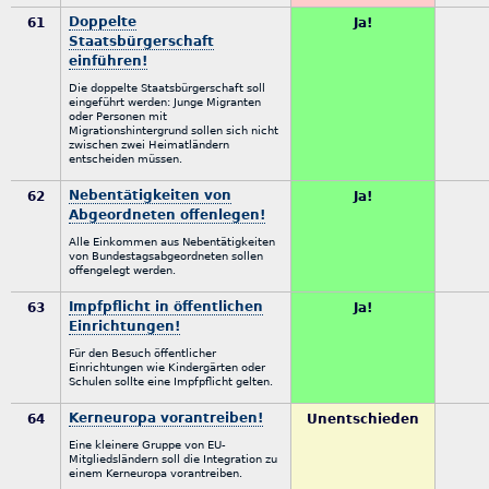
Doppelte
61
Ja!
Staatsbürgerschaft
einführen!
Die doppelte Staatsbürgerschaft soll
eingeführt werden: Junge Migranten
oder Personen mit
Migrationshintergrund sollen sich nicht
zwischen zwei Heimatländern
entscheiden müssen.
Nebentätigkeiten von
62
Ja!
Abgeordneten offenlegen!
Alle Einkommen aus Nebentätigkeiten
von Bundestagsabgeordneten sollen
offengelegt werden.
Impfpflicht in öffentlichen
63
Ja!
Einrichtungen!
Für den Besuch öffentlicher
Einrichtungen wie Kindergärten oder
Schulen sollte eine Impfpflicht gelten.
Kerneuropa vorantreiben!
64
Unentschieden
Eine kleinere Gruppe von EU-
Mitgliedsländern soll die Integration zu
einem Kerneuropa vorantreiben.