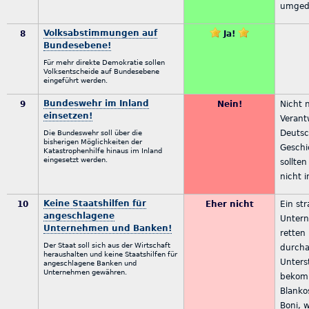
umged
Volksabstimmungen auf
8
Ja!
Bundesebene!
Für mehr direkte Demokratie sollen
Volksentscheide auf Bundesebene
eingeführt werden.
Bundeswehr im Inland
9
Nein!
Nicht 
einsetzen!
Verant
Deutsc
Die Bundeswehr soll über die
bisherigen Möglichkeiten der
Geschi
Katastrophenhilfe hinaus im Inland
eingesetzt werden.
sollte
nicht 
Keine Staatshilfen für
10
Eher nicht
Ein st
angeschlagene
Unter
Unternehmen und Banken!
retten 
Der Staat soll sich aus der Wirtschaft
durcha
heraushalten und keine Staatshilfen für
Unters
angeschlagene Banken und
Unternehmen gewähren.
bekom
Blanko
Boni, 