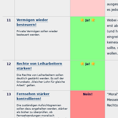
ausgest
es jed
Vermögen wieder
11
Ja!
Wobei 
besteuern!
erst a
(und h
Private Vermögen sollen wieder
besteuert werden.
eingrei
keines
sollte,
wollen
Rechte von Leiharbeitern
12
Ja!
stärken!
Die Rechte von Leiharbeitern sollen
deutlich gestärkt werden. Es soll der
Grundsatz „Gleicher Lohn für gleiche
Arbeit“ gelten.
Fernsehen stärker
13
Nein!
"Moral"
kontrollieren!
Messei
Rechts
Die zuständigen Aufsichtsgremien
sollen dazu angehalten werden, stärker
als bisher zu überprüfen, ob
Fernsehsendungen moralisch