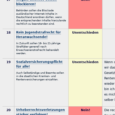
blockieren!
Behörden sollen die Blockade
ausländischer Internet-Inhalte in
Deutschland anordnen dürfen, wenn
die entsprechenden Inhalte hierzulande
rechtlich zu beanstanden sind.
Kein Jugendstrafrecht für
18
Unentschieden
Heranwachsende!
In Zukunft sollen 18- bis 21-jährige
Straftäter generell nach
Erwachsenenstrafrecht behandelt
werden.
Sozialversicherungspflicht
19
Unentschieden
Wenn d
für alle!
wir da
Gesetz
Auch Selbständige und Beamte sollen
in die staatlichen Kranken- und
Renten
Rentenversicherungen einzahlen.
wieder
bin ic
es mic
selber
Urheberrechtsverletzungen
20
Nein!
Die re
stärker verfolgen!