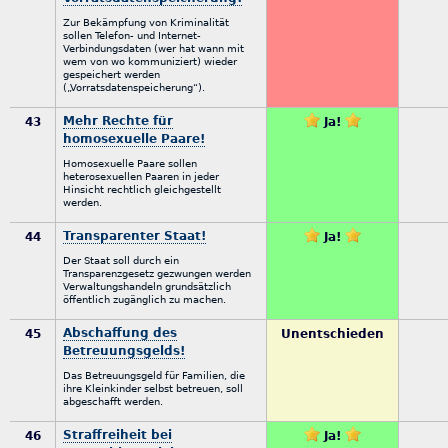
Zur Bekämpfung von Kriminalität
sollen Telefon- und Internet-
Verbindungsdaten (wer hat wann mit
wem von wo kommuniziert) wieder
gespeichert werden
(„Vorratsdatenspeicherung“).
Mehr Rechte für
43
Ja!
homosexuelle Paare!
Homosexuelle Paare sollen
heterosexuellen Paaren in jeder
Hinsicht rechtlich gleichgestellt
werden.
Transparenter Staat!
44
Ja!
Der Staat soll durch ein
Transparenzgesetz gezwungen werden
Verwaltungshandeln grundsätzlich
öffentlich zugänglich zu machen.
Abschaffung des
45
Unentschieden
Betreuungsgelds!
Das Betreuungsgeld für Familien, die
ihre Kleinkinder selbst betreuen, soll
abgeschafft werden.
Straffreiheit bei
46
Ja!