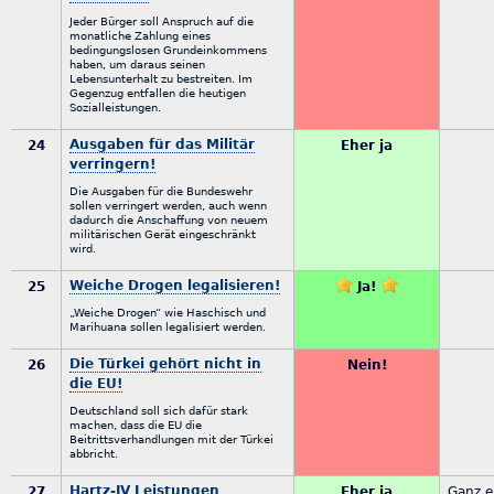
Jeder Bürger soll Anspruch auf die
monatliche Zahlung eines
bedingungslosen Grundeinkommens
haben, um daraus seinen
Lebensunterhalt zu bestreiten. Im
Gegenzug entfallen die heutigen
Sozialleistungen.
Ausgaben für das Militär
24
Eher ja
verringern!
Die Ausgaben für die Bundeswehr
sollen verringert werden, auch wenn
dadurch die Anschaffung von neuem
militärischen Gerät eingeschränkt
wird.
Weiche Drogen legalisieren!
25
Ja!
„Weiche Drogen“ wie Haschisch und
Marihuana sollen legalisiert werden.
Die Türkei gehört nicht in
26
Nein!
die EU!
Deutschland soll sich dafür stark
machen, dass die EU die
Beitrittsverhandlungen mit der Türkei
abbricht.
Hartz-IV Leistungen
27
Eher ja
Ganz e