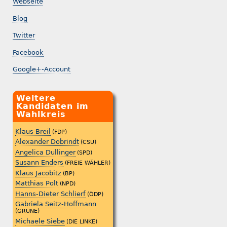
Webseite
Blog
Twitter
Facebook
Google+-Account
Weitere
Kandidaten im
Wahlkreis
Klaus Breil
(FDP)
Alexander Dobrindt
(CSU)
Angelica Dullinger
(SPD)
Susann Enders
(FREIE WÄHLER)
Klaus Jacobitz
(BP)
Matthias Polt
(NPD)
Hanns-Dieter Schlierf
(ÖDP)
Gabriela Seitz-Hoffmann
(GRÜNE)
Michaele Siebe
(DIE LINKE)