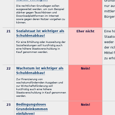
Grundl
nur aus
Die rechtlichen Grundlagen sollen
ausgeweitet werden, um zum Beispiel
mittler
stärker gegen Tauschbörsen und
Downloadplattformen im Internet
Bürger
sowie gegen deren Nutzer vorgehen zu
können.
Sozialstaat ist wichtiger als
21
Eher nicht
Eine h
Schuldenabbau!
Staats
weder 
Für eine Erhöhung oder Ausweitung der
Sozialleistungen soll kurzfristig auch
der ri
eine höhere Staatsverschuldung in
Kauf genommen werden.
Mittel 
zu erh
Wachstum ist wichtiger als
22
Nein!
Schuldenabbau!
Zur Finanzierung von
wachstumsfördernden Ausgaben und
zur Wirtschaftsförderung soll
kurzfristig auch eine höhere
Staatsverschuldung in Kauf genommen
werden.
Bedingungsloses
23
Nein!
Grundeinkommen
einführen!