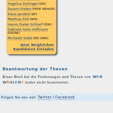
Angelica Dullinger
(SPD)
Susann Enders
(FREIE WÄHLER)
Klaus Jacobitz
(BP)
Matthias Polt
(NPD)
Hanns-Dieter Schlierf
(ÖDP)
Gabriela Seitz-Hoffmann
(GRÜNE)
Michaele Siebe
(DIE LINKE)
Jetzt Vergleichen
Kandidaten Einladen
Beantwortung der Thesen
Klaus Breil hat die Forderungen und Thesen von
WEN
leider nicht beantwortet.
W
Ä
HLEN
?
Folgen Sie uns auf:
|
Twitter
Facebook