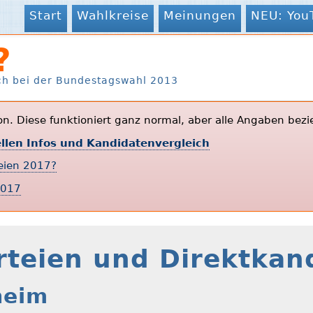
Start
Wahlkreise
Meinungen
NEU: You
?
ch bei der Bundestagswahl 2013
ion. Diese funktioniert ganz normal, aber alle Angaben bezi
ellen Infos und Kandidatenvergleich
teien 2017?
2017
rteien und Direktkan
heim