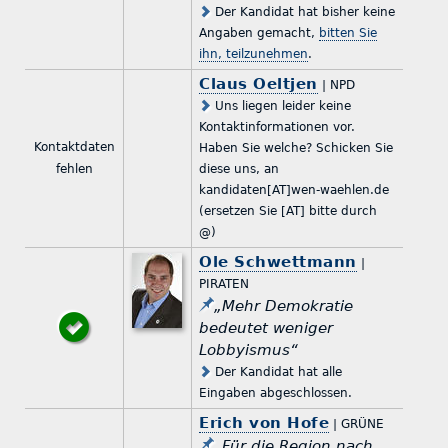
Der Kandidat hat bisher keine
Angaben gemacht,
bitten Sie
ihn, teilzunehmen
.
Claus Oeltjen
| NPD
Uns liegen leider keine
Kontaktinformationen vor.
Kontaktdaten
Haben Sie welche? Schicken Sie
fehlen
diese uns, an
kandidaten[AT]wen-waehlen.de
(ersetzen Sie [AT] bitte durch
@)
Ole Schwettmann
|
PIRATEN
„Mehr Demokratie
bedeutet weniger
Lobbyismus“
Der Kandidat hat alle
Eingaben abgeschlossen.
Erich von Hofe
| GRÜNE
„Für die Region nach