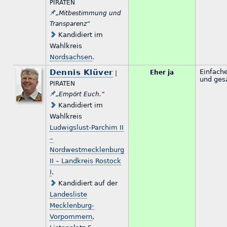
PIRATEN
„Mitbestimmung und
Transparenz“
Kandidiert im
Wahlkreis
Nordsachsen
.
Dennis Klüver
Einfach
Eher ja
|
und ges
PIRATEN
„Empört Euch.“
Kandidiert im
Wahlkreis
Ludwigslust-Parchim II
–
Nordwestmecklenburg
II – Landkreis Rostock
I
.
Kandidiert auf der
Landesliste
Mecklenburg-
Vorpommern
,