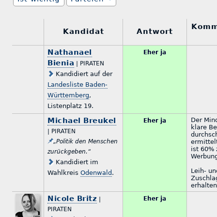
Komm
Kandidat
Antwort
Nathanael
Eher ja
Bienia
| PIRATEN
Kandidiert auf der
Landesliste Baden-
Württemberg
,
Listenplatz 19.
Michael Breukel
Der Min
Eher ja
klare B
| PIRATEN
durchsc
„Politik den Menschen
ermittel
ist 60% 
zurückgeben.“
Werbung
Kandidiert im
Leih- un
Wahlkreis
Odenwald
.
Zuschla
erhalten
Nicole Britz
Eher ja
|
PIRATEN