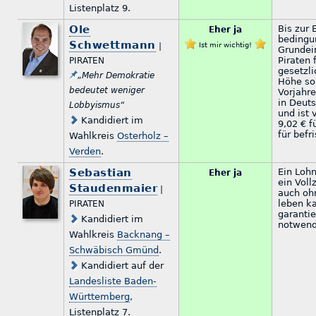
Listenplatz 9.
Ole
Bis zur 
Eher ja
bedingu
Schwettmann
|
Ist mir wichtig!
Grundei
Piraten 
PIRATEN
gesetzli
„Mehr Demokratie
Höhe so
bedeutet weniger
Vorjahre
in Deut
Lobbyismus“
und ist 
Kandidiert im
9,02 € f
für befr
Wahlkreis
Osterholz –
Verden
.
Sebastian
Ein Loh
Eher ja
ein Voll
Staudenmaier
|
auch oh
leben k
PIRATEN
garantie
Kandidiert im
notwend
Wahlkreis
Backnang –
Schwäbisch Gmünd
.
Kandidiert auf der
Landesliste Baden-
Württemberg
,
Listenplatz 7.