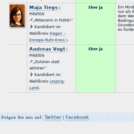
Maja Tiegs
Ein Mind
Eher ja
|
nur als 
PIRATEN
dem We
„Mittendrin in Politik!“
Bedingu
Grundei
Kandidiert im
es forde
Wahlkreis
Hagen –
Ennepe-Ruhr-Kreis I
.
Andreas Vogt
Eher ja
|
PIRATEN
„Zuhören statt
abhören“
Kandidiert im
Wahlkreis
Leipzig-
Land
.
Folgen Sie uns auf:
|
Twitter
Facebook