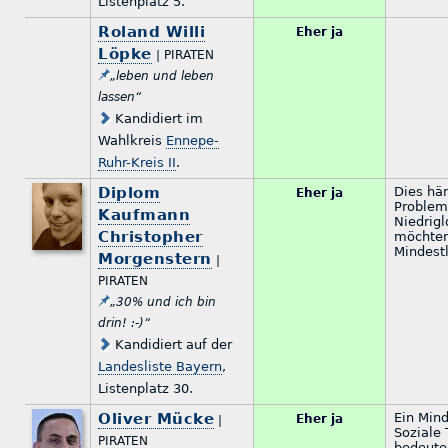
Listenplatz 5.
Roland Willi
Eher ja
Löpke
| PIRATEN
„leben und leben
lassen“
Kandidiert im
Wahlkreis
Ennepe-
Ruhr-Kreis II
.
Diplom
Dies hän
Eher ja
Problem
Kaufmann
Niedrigl
Christopher
möchten
Mindest
Morgenstern
|
PIRATEN
„30% und ich bin
drin! :-)“
Kandidiert auf der
Landesliste Bayern
,
Listenplatz 30.
Oliver Mücke
Ein Mind
Eher ja
|
Soziale
PIRATEN
bedeuten