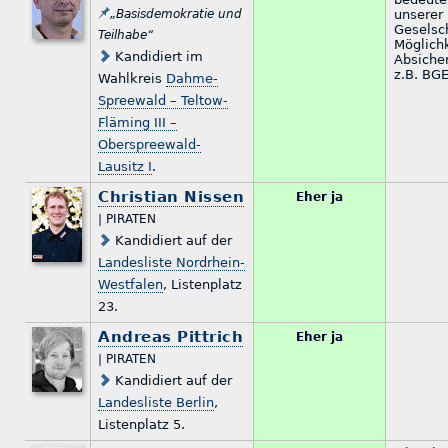
„Basisdemokratie und
unserer
Geselsc
Teilhabe“
Möglichk
Kandidiert im
Absiche
z.B. BGE
Wahlkreis
Dahme-
Spreewald – Teltow-
Fläming III –
Oberspreewald-
Lausitz I
.
Christian Nissen
Eher ja
| PIRATEN
Kandidiert auf der
Landesliste Nordrhein-
Westfalen
, Listenplatz
23.
Andreas Pittrich
Eher ja
| PIRATEN
Kandidiert auf der
Landesliste Berlin
,
Listenplatz 5.