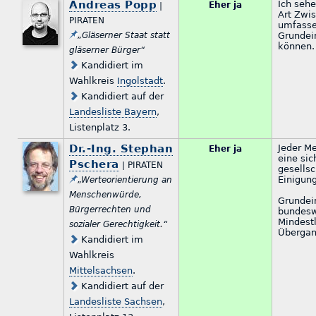
Andreas Popp
Ich sehe
Eher ja
|
Art Zwis
PIRATEN
umfasse
„Gläserner Staat statt
Grundei
können.
gläserner Bürger“
Kandidiert im
Wahlkreis
Ingolstadt
.
Kandidiert auf der
Landesliste Bayern
,
Listenplatz 3.
Dr.-Ing. Stephan
Jeder Me
Eher ja
eine sic
Pschera
| PIRATEN
gesellsc
Einigun
„Werteorientierung an
Menschenwürde,
Grundei
Bürgerrechten und
bundesw
Mindest
sozialer Gerechtigkeit.“
Übergan
Kandidiert im
Wahlkreis
Mittelsachsen
.
Kandidiert auf der
Landesliste Sachsen
,