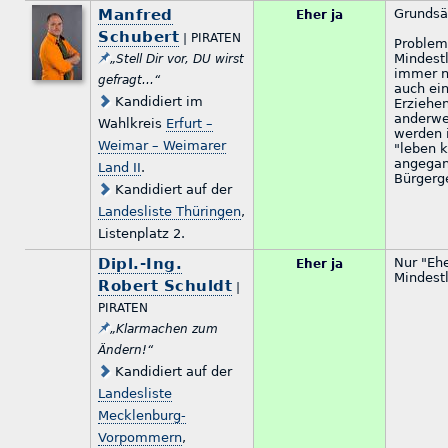
Manfred
Grundsät
Eher ja
Schubert
| PIRATEN
Problem
Mindestl
„Stell Dir vor, DU wirst
immer n
gefragt...“
auch ein
Kandidiert im
Erziehe
anderwei
Wahlkreis
Erfurt –
werden 
Weimar – Weimarer
"leben 
angegan
Land II
.
Bürgerg
Kandidiert auf der
Landesliste Thüringen
,
Listenplatz 2.
Dipl.-Ing.
Nur "Ehe
Eher ja
Mindestl
Robert Schuldt
|
PIRATEN
„Klarmachen zum
Ändern!“
Kandidiert auf der
Landesliste
Mecklenburg-
Vorpommern
,