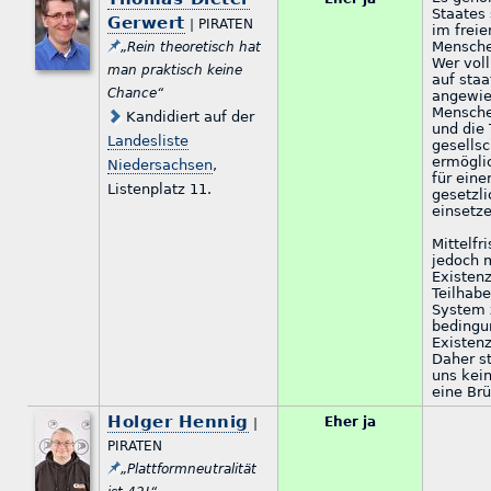
Staates 
Gerwert
| PIRATEN
im freie
Mensche
„Rein theoretisch hat
Wer voll
man praktisch keine
auf staa
Chance“
angewie
Mensche
Kandidiert auf der
und die
Landesliste
gesellsc
ermögli
Niedersachsen
,
für ein
Listenplatz 11.
gesetzl
einsetze
Mittelfr
jedoch 
Existenz
Teilhab
System 
bedingu
Existenz
Daher st
uns kein
eine Brü
Holger Hennig
Eher ja
|
PIRATEN
„Plattformneutralität