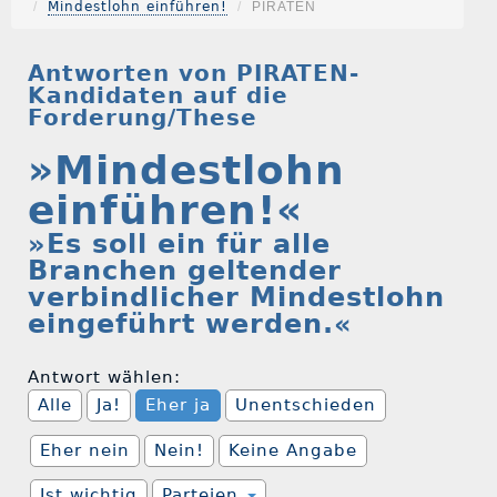
Mindestlohn einführen!
PIRATEN
Antworten von PIRATEN-
Kandidaten auf die
Forderung/These
»Mindestlohn
einführen!«
»Es soll ein für alle
Branchen geltender
verbindlicher Mindestlohn
eingeführt werden.«
Antwort wählen:
Alle
Ja!
Eher ja
Unentschieden
Eher nein
Nein!
Keine Angabe
Ist wichtig
Parteien