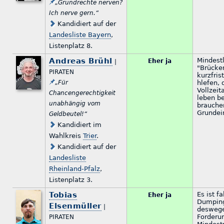
„Grundrechte nerven?
Ich nerve gern.“
Kandidiert auf der
Landesliste Bayern
,
Listenplatz 8.
Andreas Brühl
Mindestl
Eher ja
|
"Brücken
PIRATEN
kurzfri
„Für
hlefen, 
Vollzeit
Chancengerechtigkeit
leben b
unabhängig vom
brauche
Grundei
Geldbeutel!“
Kandidiert im
Wahlkreis
Trier
.
Kandidiert auf der
Landesliste
Rheinland-Pfalz
,
Listenplatz 3.
Tobias
Es ist f
Eher ja
Dumping
Elsenmüller
|
deswegen
Forderu
PIRATEN