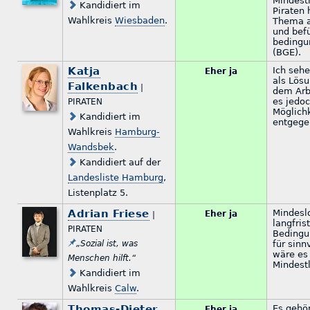
Mindest
Kandidiert im
Piraten
Wahlkreis
Wiesbaden
.
Thema 
und bef
bedingu
(BGE).
Katja
Ich sehe
Eher ja
als Lös
Falkenbach
|
dem Arb
es jedoc
PIRATEN
Möglich
Kandidiert im
entgege
Wahlkreis
Hamburg-
Wandsbek
.
Kandidiert auf der
Landesliste Hamburg
,
Listenplatz 5.
Adrian Friese
Mindeslo
Eher ja
|
langfris
PIRATEN
Bedingu
„Sozial ist, was
für sinn
wäre es 
Menschen hilft.“
Mindest
Kandidiert im
Wahlkreis
Calw
.
Thomas-Dieter
Es gehö
Eher ja