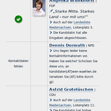
Angelika Brunkhorst
|
FDP
„Starke Mitte. Starkes
Land - nur mit uns!“
Auch auf der
Landesliste
Niedersachsen
, Listenplatz 3.
Die Kandidatin hat alle
Eingaben abgeschlossen.
Dennis Dormuth
| NPD
Uns liegen leider keine
Kontaktinformationen vor.
Kontaktdaten
Haben Sie welche? Schicken Sie
fehlen
diese uns, an
kandidaten[AT]wen-waehlen.de
(ersetzen Sie [AT] bitte durch
@)
Astrid Grotelüschen
|
CDU
Auch auf der
Landesliste
Niedersachsen
, Listenplatz 11.
Die Kandidatin hat bisher