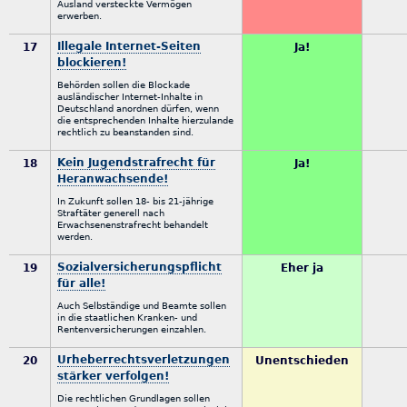
Ausland versteckte Vermögen
erwerben.
Illegale Internet-Seiten
17
Ja!
blockieren!
Behörden sollen die Blockade
ausländischer Internet-Inhalte in
Deutschland anordnen dürfen, wenn
die entsprechenden Inhalte hierzulande
rechtlich zu beanstanden sind.
Kein Jugendstrafrecht für
18
Ja!
Heranwachsende!
In Zukunft sollen 18- bis 21-jährige
Straftäter generell nach
Erwachsenenstrafrecht behandelt
werden.
Sozialversicherungspflicht
19
Eher ja
für alle!
Auch Selbständige und Beamte sollen
in die staatlichen Kranken- und
Rentenversicherungen einzahlen.
Urheberrechtsverletzungen
20
Unentschieden
stärker verfolgen!
Die rechtlichen Grundlagen sollen