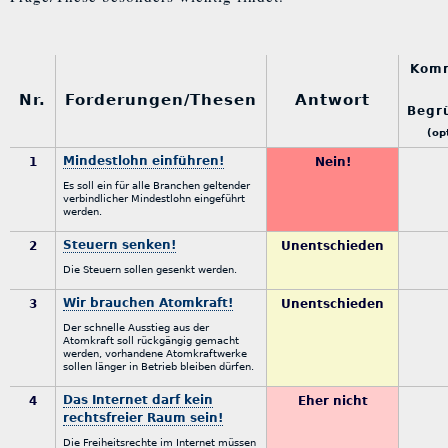
Kom
Nr.
Forderungen/Thesen
Antwort
Begr
(op
Mindestlohn einführen!
1
Nein!
Es soll ein für alle Branchen geltender
verbindlicher Mindestlohn eingeführt
werden.
Steuern senken!
2
Unentschieden
Die Steuern sollen gesenkt werden.
Wir brauchen Atomkraft!
3
Unentschieden
Der schnelle Ausstieg aus der
Atomkraft soll rückgängig gemacht
werden, vorhandene Atomkraftwerke
sollen länger in Betrieb bleiben dürfen.
Das Internet darf kein
4
Eher nicht
rechtsfreier Raum sein!
Die Freiheitsrechte im Internet müssen