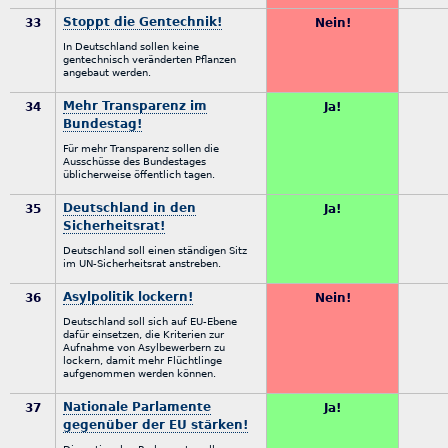
Stoppt die Gentechnik!
33
Nein!
In Deutschland sollen keine
gentechnisch veränderten Pflanzen
angebaut werden.
Mehr Transparenz im
34
Ja!
Bundestag!
Für mehr Transparenz sollen die
Ausschüsse des Bundestages
üblicherweise öffentlich tagen.
Deutschland in den
35
Ja!
Sicherheitsrat!
Deutschland soll einen ständigen Sitz
im UN-Sicherheitsrat anstreben.
Asylpolitik lockern!
36
Nein!
Deutschland soll sich auf EU-Ebene
dafür einsetzen, die Kriterien zur
Aufnahme von Asylbewerbern zu
lockern, damit mehr Flüchtlinge
aufgenommen werden können.
Nationale Parlamente
37
Ja!
gegenüber der EU stärken!