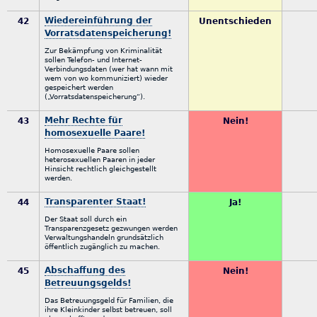
Wiedereinführung der
42
Unentschieden
Vorratsdatenspeicherung!
Zur Bekämpfung von Kriminalität
sollen Telefon- und Internet-
Verbindungsdaten (wer hat wann mit
wem von wo kommuniziert) wieder
gespeichert werden
(„Vorratsdatenspeicherung“).
Mehr Rechte für
43
Nein!
homosexuelle Paare!
Homosexuelle Paare sollen
heterosexuellen Paaren in jeder
Hinsicht rechtlich gleichgestellt
werden.
Transparenter Staat!
44
Ja!
Der Staat soll durch ein
Transparenzgesetz gezwungen werden
Verwaltungshandeln grundsätzlich
öffentlich zugänglich zu machen.
Abschaffung des
45
Nein!
Betreuungsgelds!
Das Betreuungsgeld für Familien, die
ihre Kleinkinder selbst betreuen, soll