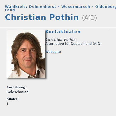
Wahlkreis: Delmenhorst – Wesermarsch – Oldenbur
Land
Christian Pothin
(AfD)
Kontaktdaten
Christian Pothin
Alternative für Deutschland (AfD)
Webseite
Ausbildung:
Goldschmied
Kinder:
1