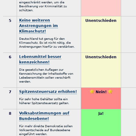
eingeschränkt werden, um die
Bevölkerung vor Kriminalität zu
schützen.
Keine weiteren
5
Unentschieden
Anstrengungen im
Klimaschutz!
Deutschland tut genug für den
Klimaschutz. Es ist nicht nötig, die
Anstrengungen hierfür zu verstärken.
Lebensmittel besser
6
Unentschieden
kennzeichnen!
Die gesetzlichen Auflagen zur
Kennzeichnung der Inhaltsstoffe von
Lebebensmitteln sollen verschärft
werden.
Spitzensteuersatz erhöhen!
7
Nein!
Für sehr hohe Gehälter sollte ein
höherer Spitzensteuersatz gelten.
Volksabstimmungen auf
8
Ja!
Bundesebene!
Für mehr direkte Demokratie sollen
Volksentscheide auf Bundesebene
eingeführt werden.