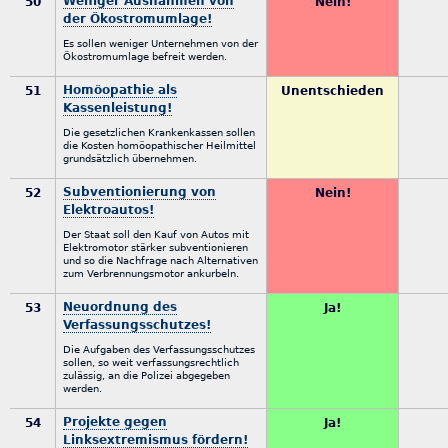
Weniger Ausnahmen von
50
Nein!
der Ökostromumlage!
Es sollen weniger Unternehmen von der
Ökostromumlage befreit werden.
Homöopathie als
51
Unentschieden
Kassenleistung!
Die gesetzlichen Krankenkassen sollen
die Kosten homöopathischer Heilmittel
grundsätzlich übernehmen.
Subventionierung von
52
Nein!
Elektroautos!
Der Staat soll den Kauf von Autos mit
Elektromotor stärker subventionieren
und so die Nachfrage nach Alternativen
zum Verbrennungsmotor ankurbeln.
Neuordnung des
53
Ja!
Verfassungsschutzes!
Die Aufgaben des Verfassungsschutzes
sollen, so weit verfassungsrechtlich
zulässig, an die Polizei abgegeben
werden.
Projekte gegen
54
Ja!
Linksextremismus fördern!