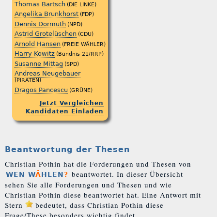
Thomas Bartsch
(DIE LINKE)
Angelika Brunkhorst
(FDP)
Dennis Dormuth
(NPD)
Astrid Grotelüschen
(CDU)
Arnold Hansen
(FREIE WÄHLER)
Harry Kowitz
(Bündnis 21/RRP)
Susanne Mittag
(SPD)
Andreas Neugebauer
(PIRATEN)
Dragos Pancescu
(GRÜNE)
Jetzt Vergleichen
Kandidaten Einladen
Beantwortung der Thesen
Christian Pothin hat die Forderungen und Thesen von
beantwortet. In dieser Übersicht
WEN W
Ä
HLEN
?
sehen Sie alle Forderungen und Thesen und wie
Christian Pothin diese beantwortet hat. Eine Antwort mit
Stern
bedeutet, dass Christian Pothin diese
Frage/These besonders wichtig findet.