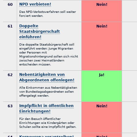
NPD verbieten!
60
Nein!
Das NPD-Verbotsverfahren soll weiter
forciert werden.
Doppelte
61
Nein!
Staatsbürgerschaft
einführen!
Die doppelte Staatsbürgerschaft soll
eingeführt werden: Junge Migranten
oder Personen mit
Migrationshintergrund sollen sich nicht
zwischen zwei Heimatländern
entscheiden müssen.
Nebentätigkeiten von
62
Ja!
Abgeordneten offenlegen!
Alle Einkommen aus Nebentätigkeiten
von Bundestagsabgeordneten sollen
offengelegt werden.
Impfpflicht in öffentlichen
63
Nein!
Einrichtungen!
Für den Besuch öffentlicher
Einrichtungen wie Kindergärten oder
Schulen sollte eine Impfpflicht gelten.
Kerneuropa vorantreiben!