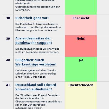
Die nationalen Parlamente sollen
wieder mehr
Gesetzgebungskompetenzen von der
EU erhalten.
Sicherheit geht vor!
38
Eher nicht
Die Möglichkeit, Terroranschläge zu
verhindern, rechtfertigt die anlasslose
Überwachung von Kommunikation.
Auslandseinsätze der
39
Nein!
Bundeswehr stoppen!
Die Bundeswehr sollte üblicherweise
nicht im Ausland eingesetzt werden.
Billigarbeit durch
40
Ja!
Werkverträge verbieten!
Der Gesetzgeber soll dem Trend zu
Lohndumping durch Werkverträge
einen Riegel vorschieben.
Deutschland soll Edward
41
Unentschieden
Snowden aufnehmen!
Der Whistleblower Edward Snowden,
der Details über die US-
Überwachungsprogramme enthüllt hat,
soll in der Bundesrepublik
aufgenommen werden.