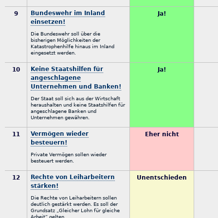
Bundeswehr im Inland
9
Ja!
einsetzen!
Die Bundeswehr soll über die
bisherigen Möglichkeiten der
Katastrophenhilfe hinaus im Inland
eingesetzt werden.
Keine Staatshilfen für
10
Ja!
angeschlagene
Unternehmen und Banken!
Der Staat soll sich aus der Wirtschaft
heraushalten und keine Staatshilfen für
angeschlagene Banken und
Unternehmen gewähren.
Vermögen wieder
11
Eher nicht
besteuern!
Private Vermögen sollen wieder
besteuert werden.
Rechte von Leiharbeitern
12
Unentschieden
stärken!
Die Rechte von Leiharbeitern sollen
deutlich gestärkt werden. Es soll der
Grundsatz „Gleicher Lohn für gleiche
Arbeit“ gelten.