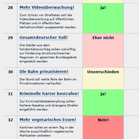
Mehr Videoüberwachung!
28
Ja!
Zum Schutz vor Straftaten soll die
Videoüberwachung auf öffentlichen
Plätzen und in öffentlichen
Verkehrsmitteln ausgeweitet werden.
Gesamtdeutscher Soli!
29
Eher nicht
Die Gelder aus dem
Solidaritätszuschlag sollen zukünftig
zur Förderung strukturschwacher
Regionen im gesamten Bundesgebiet
eingesetzt werden.
Die Bahn privatisieren!
30
Unentschieden
Der Bund soll weite Teile der Bahn an
Privatinvestoren verkaufen.
Kriminelle härter bestrafen!
31
Ja!
Zur Kriminalitätsbekämpfung sollen
härtere Gesetze und strengere Strafen
eingeführt werden.
Mehr vegetarisches Essen!
32
Nein!
Kantinen sollen an einem Tag in der
Woche ausschließlich vegetarische
Mahlzeiten anbieten.