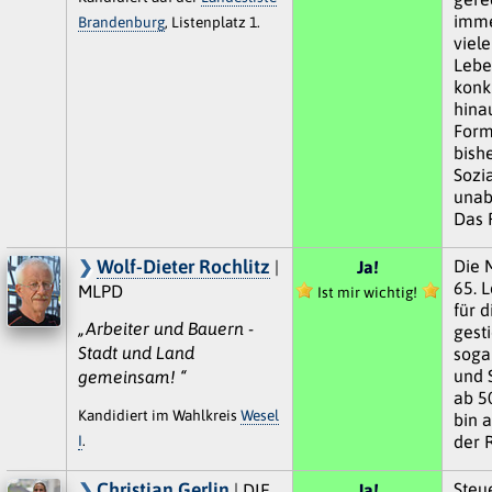
immer
Brandenburg
, Listenplatz 1.
viel
Lebe
konk
hina
Form
bish
Sozi
unab
Das 
Wolf-Dieter Rochlitz
Die 
|
Ja!
65. 
MLPD
Ist mir wichtig!
für d
„Arbeiter und Bauern -
gest
Stadt und Land
soga
und 
gemeinsam! “
ab 5
Kandidiert im Wahlkreis
Wesel
bin 
I
.
der 
Christian Gerlin
Steu
| DIE
Ja!