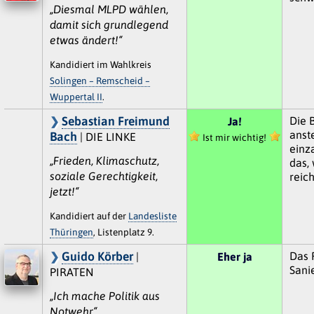
„Diesmal MLPD wählen,
damit sich grundlegend
etwas ändert!“
Kandidiert im Wahlkreis
Solingen – Remscheid –
Wuppertal II
.
Sebastian Freimund
Die 
Ja!
anst
Bach
| DIE LINKE
Ist mir wichtig!
einz
„Frieden, Klimaschutz,
das,
soziale Gerechtigkeit,
reic
jetzt!“
Kandidiert auf der
Landesliste
Thüringen
, Listenplatz 9.
Guido Körber
Das 
|
Eher ja
Sanie
PIRATEN
„Ich mache Politik aus
Notwehr“