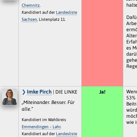
halte
Chemnitz
.
Kandidiert auf der
Landesliste
Dafü
Sachsen
, Listenplatz 11.
Arbe
ermö
Alte
Erfa
es M
darü
gehe
Rege
Imke Pirch
Wenn
| DIE LINKE
Ja!
53% 
„Miteinander. Besser. Für
Beit
alle.“
würd
möch
Kandidiert im Wahlkreis
wie i
Emmendingen – Lahr
.
Kandidiert auf der
Landesliste