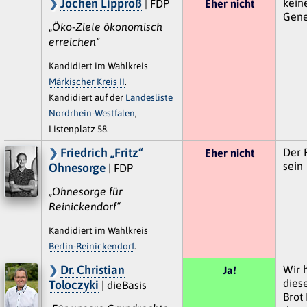
Jochen Lipproß
kein
| FDP
Eher nicht
Gene
„Öko-Ziele ökonomisch
erreichen“
Kandidiert im Wahlkreis
Märkischer Kreis II
.
Kandidiert auf der
Landesliste
Nordrhein-Westfalen
,
Listenplatz 58.
Friedrich „Fritz“
Der 
Eher nicht
sein
Ohnesorge
| FDP
„Ohnesorge für
Reinickendorf“
Kandidiert im Wahlkreis
Berlin-Reinickendorf
.
Dr. Christian
Wir 
Ja!
dies
Toloczyki
| dieBasis
Brot