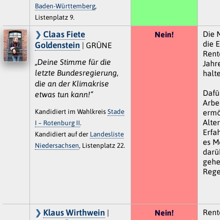
Baden-Württemberg
,
Listenplatz 9.
Claas Fiete
Die 
Nein!
die E
Goldenstein
| GRÜNE
Rente
„Deine Stimme für die
Jahr
letzte Bundesregierung,
halte
die an der Klimakrise
Dafü
etwas tun kann!“
Arbe
Kandidiert im Wahlkreis
Stade
ermö
Alte
I – Rotenburg II
.
Erfa
Kandidiert auf der
Landesliste
es M
Niedersachsen
, Listenplatz 22.
darü
gehe
Rege
Klaus Wirthwein
Rent
|
Nein!