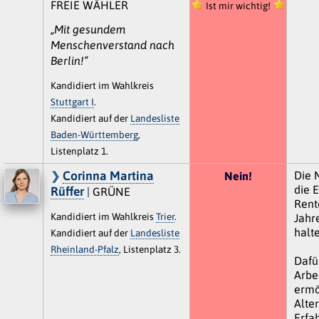
FREIE WÄHLER
Ist mir wichtig!
„Mit gesundem
Menschenverstand nach
Berlin!“
Kandidiert im Wahlkreis
Stuttgart I
.
Kandidiert auf der
Landesliste
Baden-Württemberg
,
Listenplatz 1.
Corinna Martina
Die 
Nein!
die E
Rüffer
| GRÜNE
Rente
Kandidiert im Wahlkreis
Trier
.
Jahr
halte
Kandidiert auf der
Landesliste
Rheinland-Pfalz
, Listenplatz 3.
Dafü
Arbe
ermö
Alte
Erfa