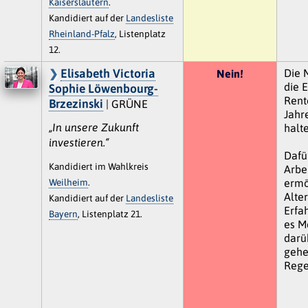
Kaiserslautern
.
Kandidiert auf der
Landesliste
Rheinland-Pfalz
, Listenplatz
12.
Elisabeth Victoria
Die 
Nein!
die E
Sophie Löwenbourg-
Rente
Brzezinski
| GRÜNE
Jahr
„In unsere Zukunft
halte
investieren.“
Dafü
Kandidiert im Wahlkreis
Arbe
Weilheim
.
ermö
Alte
Kandidiert auf der
Landesliste
Erfa
Bayern
, Listenplatz 21.
es M
darü
gehe
Rege