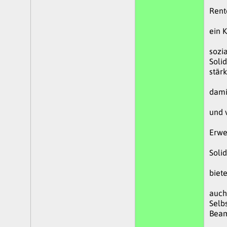
Rent
ein K
sozia
Solid
stär
dami
und 
Erwe
Soli
biet
auch 
Selbs
Beam