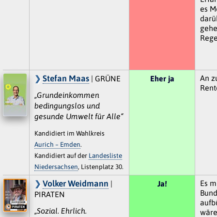
es M
darü
gehe
Rege
Stefan Maas
An zu
| GRÜNE
Eher ja
Rent
„Grundeinkommen
bedingungslos und
gesunde Umwelt für Alle“
Kandidiert im Wahlkreis
Aurich – Emden
.
Kandidiert auf der
Landesliste
Niedersachsen
, Listenplatz 30.
Volker Weidmann
Es m
|
Ja!
Bund
PIRATEN
aufb
„Sozial. Ehrlich.
wäre