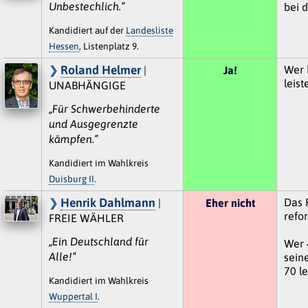
Unbestechlich.“
bei 
Kandidiert auf der
Landesliste
Hessen
, Listenplatz 9.
Roland Helmer
Wer 
|
Ja!
leist
UNABHÄNGIGE
„Für Schwerbehinderte
und Ausgegrenzte
kämpfen.“
Kandidiert im Wahlkreis
Duisburg II
.
Henrik Dahlmann
Das 
|
Eher nicht
refo
FREIE WÄHLER
„Ein Deutschland für
Wer 
Alle!“
sein
70 le
Kandidiert im Wahlkreis
Wuppertal I
.