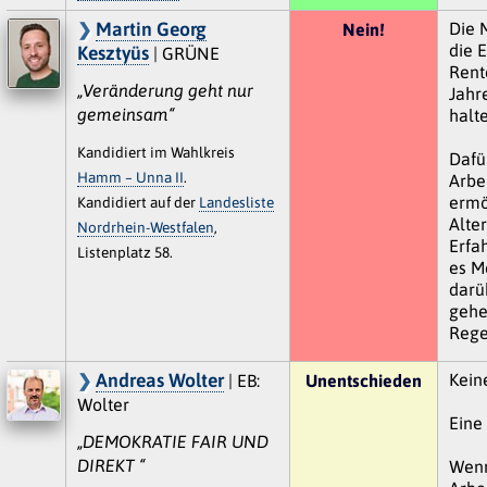
Martin Georg
Die 
Nein!
die E
Kesztyüs
| GRÜNE
Rente
„Veränderung geht nur
Jahr
gemeinsam“
halte
Kandidiert im Wahlkreis
Dafü
Hamm – Unna II
.
Arbe
ermö
Kandidiert auf der
Landesliste
Alte
Nordrhein-Westfalen
,
Erfa
Listenplatz 58.
es M
darü
gehe
Rege
Andreas Wolter
Kein
| EB:
Unentschieden
Wolter
Eine
„DEMOKRATIE FAIR UND
DIREKT “
Wenn