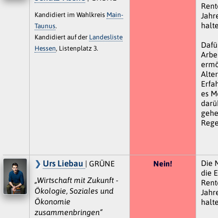
Rente
Kandidiert im Wahlkreis
Main-
Jahr
halte
Taunus
.
Kandidiert auf der
Landesliste
Dafü
Hessen
, Listenplatz 3.
Arbe
ermö
Alte
Erfa
es M
darü
gehe
Rege
Urs Liebau
Die 
| GRÜNE
Nein!
die E
„Wirtschaft mit Zukunft -
Rente
Ökologie, Soziales und
Jahr
Ökonomie
halte
zusammenbringen“