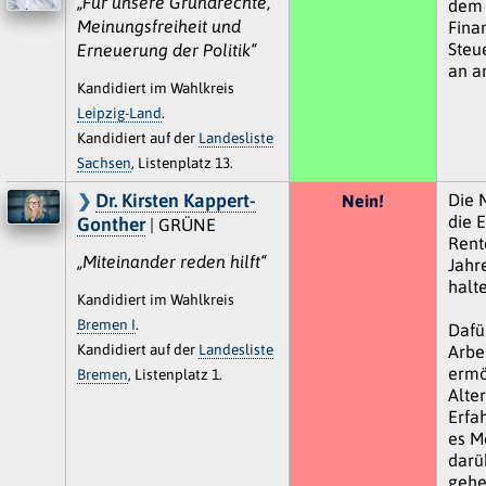
„Für unsere Grundrechte,
dem 
Meinungsfreiheit und
Fina
Steu
Erneuerung der Politik“
an an
Kandidiert im Wahlkreis
Leipzig-Land
.
Kandidiert auf der
Landesliste
Sachsen
, Listenplatz 13.
Dr. Kirsten Kappert-
Die 
Nein!
die E
Gonther
| GRÜNE
Rente
„Miteinander reden hilft“
Jahr
halte
Kandidiert im Wahlkreis
Bremen I
.
Dafü
Kandidiert auf der
Landesliste
Arbe
ermö
Bremen
, Listenplatz 1.
Alte
Erfa
es M
darü
gehe