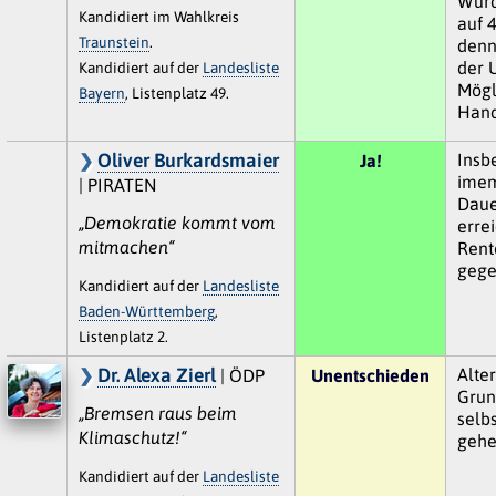
Würd
Kandidiert im Wahlkreis
auf 
Traunstein
.
denn
der 
Kandidiert auf der
Landesliste
Mögl
Bayern
, Listenplatz 49.
Hand
Oliver Burkardsmaier
Insb
Ja!
imem
| PIRATEN
Daue
„Demokratie kommt vom
erre
mitmachen“
Rente
gege
Kandidiert auf der
Landesliste
Baden-Württemberg
,
Listenplatz 2.
Dr. Alexa Zierl
Alte
| ÖDP
Unentschieden
Grun
„Bremsen raus beim
selb
Klimaschutz!“
gehe
Kandidiert auf der
Landesliste