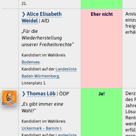
21.
Alice Elisabeth
Anst
Eher nicht
einzu
Weidel
| AfD
freig
„Für die
erhä
Wiederherstellung
unserer Freiheitsrechte“
Kandidiert im Wahlkreis
Bodensee
.
Kandidiert auf der
Landesliste
Baden-Württemberg
,
Listenplatz 1.
Thomas Löb
Derz
| ÖDP
Ja!
des R
„Es gibt immer eine
Jahre
Wahl!“
Lösu
Rent
Kandidiert im Wahlkreis
werd
Uckermark – Barnim I
.
erfü
Kandidiert auf der
Landesliste
gere