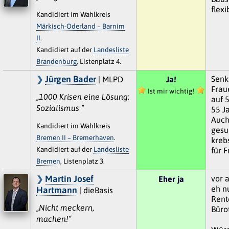
flexi
Kandidiert im Wahlkreis
Märkisch-Oderland – Barnim
II
.
Kandidiert auf der
Landesliste
Brandenburg
, Listenplatz 4.
Jürgen Bader
Senk
| MLPD
Ja!
Frau
Ist mir wichtig!
„1000 Krisen eine Lösung:
auf 
Sozialismus “
55 J
Auch
Kandidiert im Wahlkreis
gesun
Bremen II – Bremerhaven
.
kreb
Kandidiert auf der
Landesliste
für 
Bremen
, Listenplatz 3.
Martin Josef
vor 
Eher ja
eh n
Hartmann
| dieBasis
Rent
„Nicht meckern,
Bürot
machen!“