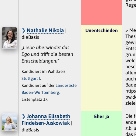
Rege
Nathalie Nikola
> Me
|
Unentschieden
Thes
dieBasis
gewi
„Liebe überwindet das
Entsc
Ego und trifft die besten
grun
welc
Entscheidungen!“
besch
Kandidiert im Wahlkreis
allen
Stuttgart I
.
auch
Bade
Kandidiert auf der
Landesliste
https
Baden-Württemberg
,
bw.d
Listenplatz 17.
ziele
Johanna Elisabeth
Die 
Eher ja
ande
Findeisen-Juskowiak
|
z.b.
dieBasis
das 