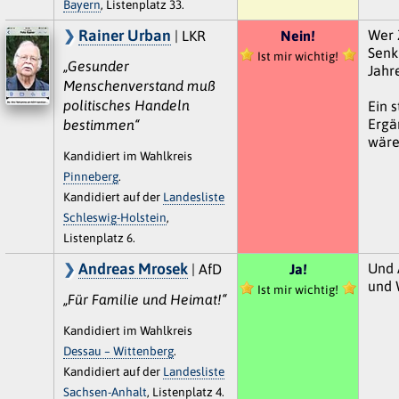
Bayern
, Listenplatz 33.
Rainer Urban
Wer 
| LKR
Nein!
Senk
Ist mir wichtig!
„Gesunder
Jahre
Menschenverstand muß
politisches Handeln
Ein s
Ergä
bestimmen“
wäre 
Kandidiert im Wahlkreis
Pinneberg
.
Kandidiert auf der
Landesliste
Schleswig-Holstein
,
Listenplatz 6.
Andreas Mrosek
Und 
| AfD
Ja!
und 
Ist mir wichtig!
„Für Familie und Heimat!“
Kandidiert im Wahlkreis
Dessau – Wittenberg
.
Kandidiert auf der
Landesliste
Sachsen-Anhalt
, Listenplatz 4.