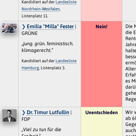
Kandidiert auf der
Landesliste
Nordrhein-Westfalen
,
Listenplatz 11.
Emilia "Milla" Fester
Die 
|
Nein!
die E
GRÜNE
Rente
„jung. grün. feministisch.
Jahr
klimagerecht.“
halt
bess
Kandidiert auf der
Landesliste
ermö
Hamburg
, Listenplatz 3.
Alte
Erfa
es M
darü
gehe
Rege
Dr. Timur Lutfullin
Wir w
|
Unentschieden
ab 6
FDP
Gege
„Viel zu tun für die
auch
Freiheit.“