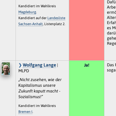
Dafü
Kandidiert im Wahlkreis
Arbe
Magdeburg
.
ermö
Alte
Kandidiert auf der
Landesliste
Erfa
Sachsen-Anhalt
, Listenplatz 2.
es M
darü
gehe
Rege
Wolfgang Lange
Das 
|
Ja!
soga
MLPD
„Nicht zusehen, wie der
Kapitalismus unsere
Zukunft kaputt macht -
Sozialismus!“
Kandidiert im Wahlkreis
Bremen I
.