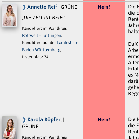
Annette Reif
Die 
| GRÜNE
Nein!
die E
„DIE ZEIT IST REIF!“
Rente
Jahr
Kandidiert im Wahlkreis
halte
Rottweil – Tuttlingen
.
Kandidiert auf der
Landesliste
Dafü
Baden-Württemberg
,
Arbe
ermö
Listenplatz 34.
Alte
Erfa
es M
darü
gehe
Rege
Karola Köpferl
Die 
|
Nein!
die E
GRÜNE
Rente
Kandidiert im Wahlkreis
Jahr