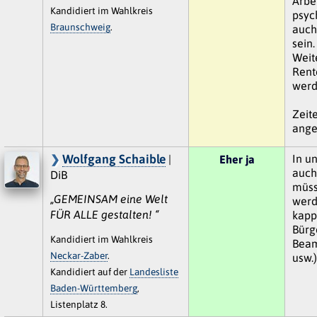
Arbe
Kandidiert im Wahlkreis
psyc
Braunschweig
.
auch
sein.
Weit
Rent
werd
Zeit
ange
Wolfgang Schaible
In u
|
Eher ja
auch
DiB
müss
„GEMEINSAM eine Welt
werd
FÜR ALLE gestalten! “
kapp
Bürg
Kandidiert im Wahlkreis
Beam
Neckar-Zaber
.
usw.)
Kandidiert auf der
Landesliste
Baden-Württemberg
,
Listenplatz 8.