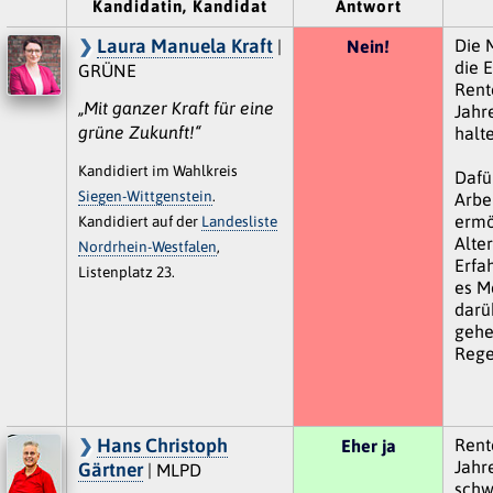
Kandidatin, Kandidat
Antwort
Laura Manuela Kraft
Die 
|
Nein!
die E
GRÜNE
Rente
„Mit ganzer Kraft für eine
Jahr
grüne Zukunft!“
halte
Kandidiert im Wahlkreis
Dafü
Siegen-Wittgenstein
.
Arbe
ermö
Kandidiert auf der
Landesliste
Alte
Nordrhein-Westfalen
,
Erfa
Listenplatz 23.
es M
darü
gehe
Rege
Hans Christoph
Rent
Eher ja
Jahr
Gärtner
| MLPD
schw