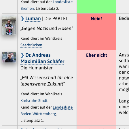
Kandidiert auf der
Landesliste
Bremen
, Listenplatz 2.
Luman
Bedi
| Die PARTEI
Nein!
„Gegen Nazis und Hosen“
Kandidiert im Wahlkreis
Saarbrücken
.
Dr. Andreas
Ansta
Eher nicht
soll
Maximilian Schäfer
|
wann
Die Humanisten
der 
„Mit Wissenschaft für eine
notw
arbei
lebenswerte Zukunft“
mögl
Kandidiert im Wahlkreis
Karlsruhe-Stadt
.
Lang
eine
Kandidiert auf der
Landesliste
welc
Baden-Württemberg
,
Listenplatz 1.