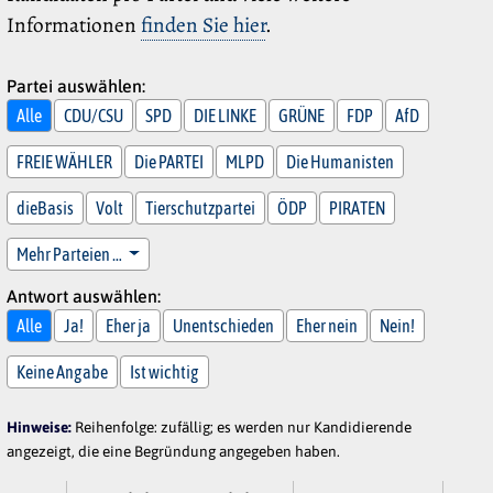
Informationen
finden Sie hier
.
Partei auswählen:
Alle
CDU/CSU
SPD
DIE LINKE
GRÜNE
FDP
AfD
FREIE WÄHLER
Die PARTEI
MLPD
Die Humanisten
dieBasis
Volt
Tierschutzpartei
ÖDP
PIRATEN
Mehr Parteien …
Antwort auswählen:
Alle
Ja!
Eher ja
Unentschieden
Eher nein
Nein!
Keine Angabe
Ist wichtig
Hinweise:
Reihenfolge: zufällig; es werden nur Kandidierende
angezeigt, die eine Begründung angegeben haben.