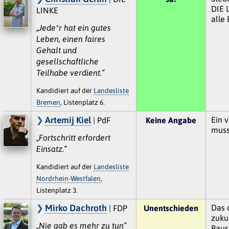
DIE 
LINKE
alle
„Jede*r hat ein gutes
Leben, einen faires
Gehalt und
gesellschaftliche
Teilhabe verdient.“
Kandidiert auf der
Landesliste
Bremen
, Listenplatz 6.
Artemij Kiel
Ein 
| PdF
Keine Angabe
muss
„Fortschritt erfordert
Einsatz.“
Kandidiert auf der
Landesliste
Nordrhein-Westfalen
,
Listenplatz 3.
Mirko Dachroth
Das 
| FDP
Unentschieden
zuku
„Nie gab es mehr zu tun“
Baus