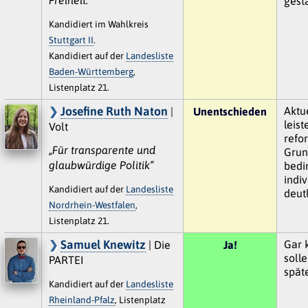
gest
Kandidiert im Wahlkreis
Stuttgart II
.
Kandidiert auf der
Landesliste
Baden-Württemberg
,
Listenplatz 21.
Josefine Ruth Naton
Aktue
|
Unentschieden
leis
Volt
refo
„Für transparente und
Grun
glaubwürdige Politik“
bedi
indi
Kandidiert auf der
Landesliste
deut
Nordrhein-Westfalen
,
Listenplatz 21.
Samuel Knewitz
Gar 
| Die
Ja!
soll
PARTEI
spät
Kandidiert auf der
Landesliste
Rheinland-Pfalz
, Listenplatz