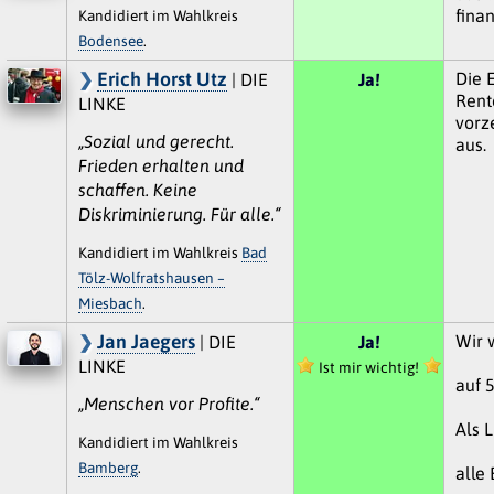
fina
Kandidiert im Wahlkreis
Bodensee
.
Erich Horst Utz
Die E
| DIE
Ja!
Rent
LINKE
vorz
„Sozial und gerecht.
aus.
Frieden erhalten und
schaffen. Keine
Diskriminierung. Für alle.“
Kandidiert im Wahlkreis
Bad
Tölz-Wolfratshausen –
Miesbach
.
Jan Jaegers
Wir 
| DIE
Ja!
LINKE
Ist mir wichtig!
auf 
„Menschen vor Profite.“
Als 
Kandidiert im Wahlkreis
Bamberg
.
alle 