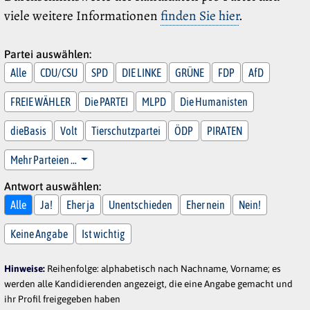
viele weitere Informationen
finden Sie hier
.
Partei auswählen:
Alle
CDU/CSU
SPD
DIE LINKE
GRÜNE
FDP
AfD
FREIE WÄHLER
Die PARTEI
MLPD
Die Humanisten
dieBasis
Volt
Tierschutzpartei
ÖDP
PIRATEN
Mehr Parteien …
Antwort auswählen:
Alle
Ja!
Eher ja
Unentschieden
Eher nein
Nein!
Keine Angabe
Ist wichtig
Hinweise:
Reihenfolge: alphabetisch nach Nachname, Vorname; es
werden alle Kandidierenden angezeigt, die eine Angabe gemacht und
ihr Profil freigegeben haben