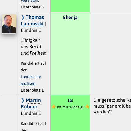
Westfalen
,
Listenplatz 3.
Thomas
Eher ja
Lamowski
|
Bündnis C
„Einigkeit
uns Recht
und Freiheit“
Kandidiert auf
der
Landesliste
Sachsen
,
Listenplatz 1.
Martin
Die gesetzliche R
Ja!
muss "generalübe
Rübner
|
Ist mir wichtig!
werden"!
Bündnis C
Kandidiert auf
der