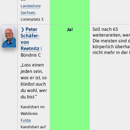
Landesliste
Sachsen
,
Listenplatz 3.
Peter
Soll nach 65
Ja!
weiterareiten, we
Schäfer-
Die meisten sind 
von
körperlich überha
Reetnitz
|
nicht mehr in der 
Bündnis C
„Lass einen
jeden sein,
was er ist, so
bleibst auch
du wohl, wer
du bist.“
Kandidiert im
Wahlkreis
Fulda
.
Kandidiert auf