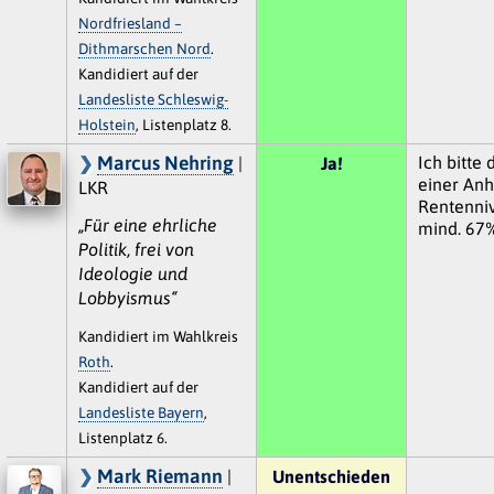
Nordfriesland –
Dithmarschen Nord
.
Kandidiert auf der
Landesliste Schleswig-
Holstein
, Listenplatz 8.
Marcus Nehring
Ich bitte
|
Ja!
einer An
LKR
Rentenni
„Für eine ehrliche
mind. 67
Politik, frei von
Ideologie und
Lobbyismus“
Kandidiert im Wahlkreis
Roth
.
Kandidiert auf der
Landesliste Bayern
,
Listenplatz 6.
Mark Riemann
|
Unentschieden