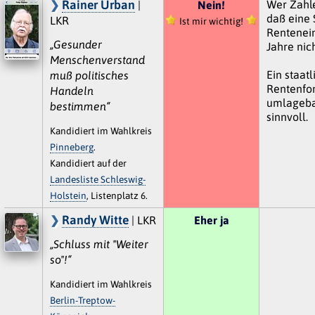
Rainer Urban
Wer Zahle
|
Nein!
daß eine
LKR
Ist mir wichtig!
Rentenein
„Gesunder
Jahre nich
Menschenverstand
Ein staatl
muß politisches
Rentenfo
Handeln
umlageba
bestimmen“
sinnvoll.
Kandidiert im Wahlkreis
Pinneberg
.
Kandidiert auf der
Landesliste Schleswig-
Holstein
, Listenplatz 6.
Randy Witte
| LKR
Eher ja
„Schluss mit "Weiter
so"!“
Kandidiert im Wahlkreis
Berlin-Treptow-