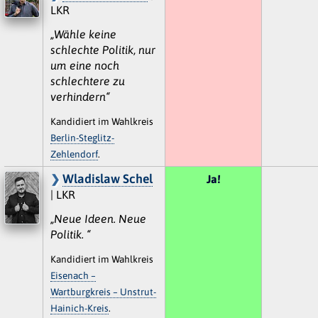
LKR
„Wähle keine
schlechte Politik, nur
um eine noch
schlechtere zu
verhindern“
Kandidiert im Wahlkreis
Berlin-Steglitz-
Zehlendorf
.
Wladislaw Schel
Ja!
| LKR
„Neue Ideen. Neue
Politik. “
Kandidiert im Wahlkreis
Eisenach –
Wartburgkreis – Unstrut-
Hainich-Kreis
.