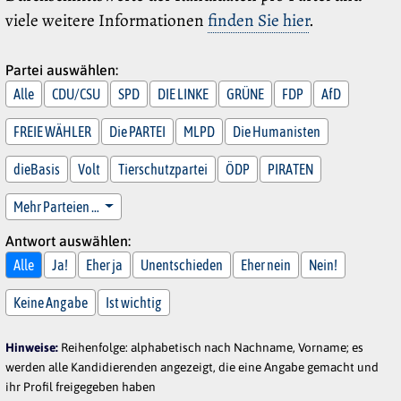
viele weitere Informationen
finden Sie hier
.
Partei auswählen:
Alle
CDU/CSU
SPD
DIE LINKE
GRÜNE
FDP
AfD
FREIE WÄHLER
Die PARTEI
MLPD
Die Humanisten
dieBasis
Volt
Tierschutzpartei
ÖDP
PIRATEN
Mehr Parteien …
Antwort auswählen:
Alle
Ja!
Eher ja
Unentschieden
Eher nein
Nein!
Keine Angabe
Ist wichtig
Hinweise:
Reihenfolge: alphabetisch nach Nachname, Vorname; es
werden alle Kandidierenden angezeigt, die eine Angabe gemacht und
ihr Profil freigegeben haben