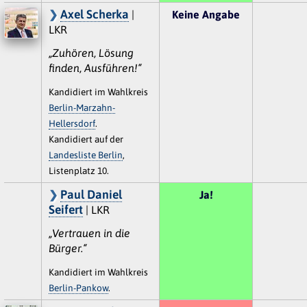
Axel Scherka
|
Keine Angabe
LKR
„Zuhören, Lösung
finden, Ausführen!“
Kandidiert im Wahlkreis
Berlin-Marzahn-
Hellersdorf
.
Kandidiert auf der
Landesliste Berlin
,
Listenplatz 10.
Paul Daniel
Ja!
Seifert
| LKR
„Vertrauen in die
Bürger.“
Kandidiert im Wahlkreis
Berlin-Pankow
.