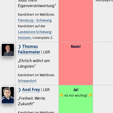
Eigenverantwortung“
Kandidiert im Wahlkreis
Flensburg – Schleswig
.
Kandidiert auf der
Landesliste Schleswig-
Holstein
, Listenplatz 2.
Thomas
Nein!
Faltermeier
| LKR
„Ehrlich währt am
Längsten“
Kandidiert im Wahlkreis
Schwandorf
.
Axel Frey
| LKR
Ja!
Ist mir wichtig!
„Freiheit. Werte.
Zukunft!“
Kandidiert im Wahlkreis