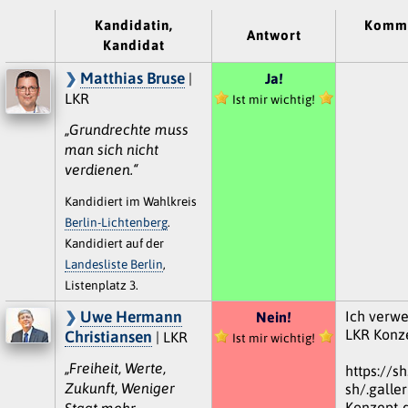
Kandidatin,
Komme
Antwort
Kandidat
Matthias Bruse
|
Ja!
LKR
Ist mir wichtig!
„Grundrechte muss
man sich nicht
verdienen.“
Kandidiert im Wahlkreis
Berlin-Lichtenberg
.
Kandidiert auf der
Landesliste Berlin
,
Listenplatz 3.
Uwe Hermann
Ich verwe
Nein!
LKR Konze
Christiansen
| LKR
Ist mir wichtig!
„Freiheit, Werte,
https://sh
Zukunft, Weniger
sh/.galle
Konzept-d
Staat mehr