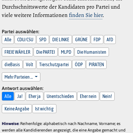
Durchschnittswerte der Kandidaten pro Partei und
viele weitere Informationen
finden Sie hier
.
Partei auswählen:
Alle
CDU/CSU
SPD
DIE LINKE
GRÜNE
FDP
AfD
FREIE WÄHLER
Die PARTEI
MLPD
Die Humanisten
dieBasis
Volt
Tierschutzpartei
ÖDP
PIRATEN
Mehr Parteien …
Antwort auswählen:
Alle
Ja!
Eher ja
Unentschieden
Eher nein
Nein!
Keine Angabe
Ist wichtig
Hinweise:
Reihenfolge: alphabetisch nach Nachname, Vorname; es
werden alle Kandidierenden angezeigt, die eine Angabe gemacht und