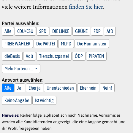
viele weitere Informationen
finden Sie hier
.
Partei auswählen:
Alle
CDU/CSU
SPD
DIE LINKE
GRÜNE
FDP
AfD
FREIE WÄHLER
Die PARTEI
MLPD
Die Humanisten
dieBasis
Volt
Tierschutzpartei
ÖDP
PIRATEN
Mehr Parteien …
Antwort auswählen:
Alle
Ja!
Eher ja
Unentschieden
Eher nein
Nein!
Keine Angabe
Ist wichtig
Hinweise:
Reihenfolge: alphabetisch nach Nachname, Vorname; es
werden alle Kandidierenden angezeigt, die eine Angabe gemacht und
ihr Profil freigegeben haben