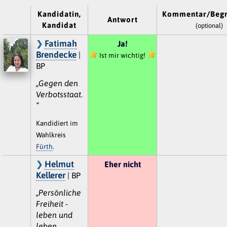
Kandidatin,
Kommentar/Beg
Antwort
Kandidat
(optional)
Fatimah
Ja!
Brendecke
|
Ist mir wichtig!
BP
„Gegen den
Verbotsstaat.
“
Kandidiert im
Wahlkreis
Fürth
.
Helmut
Eher nicht
Kellerer
| BP
„Persönliche
Freiheit -
leben und
leben