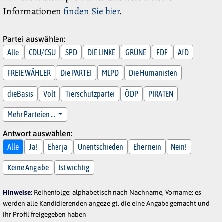
Informationen
finden Sie hier
.
Partei auswählen:
Alle
CDU/CSU
SPD
DIE LINKE
GRÜNE
FDP
AfD
FREIE WÄHLER
Die PARTEI
MLPD
Die Humanisten
dieBasis
Volt
Tierschutzpartei
ÖDP
PIRATEN
Mehr Parteien …
Antwort auswählen:
Alle
Ja!
Eher ja
Unentschieden
Eher nein
Nein!
Keine Angabe
Ist wichtig
Hinweise:
Reihenfolge: alphabetisch nach Nachname, Vorname; es
werden alle Kandidierenden angezeigt, die eine Angabe gemacht und
ihr Profil freigegeben haben