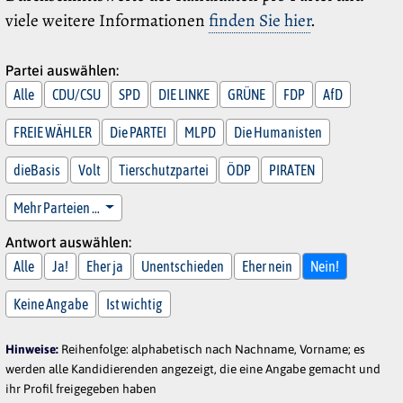
viele weitere Informationen
finden Sie hier
.
Partei auswählen:
Alle
CDU/CSU
SPD
DIE LINKE
GRÜNE
FDP
AfD
FREIE WÄHLER
Die PARTEI
MLPD
Die Humanisten
dieBasis
Volt
Tierschutzpartei
ÖDP
PIRATEN
Mehr Parteien …
Antwort auswählen:
Alle
Ja!
Eher ja
Unentschieden
Eher nein
Nein!
Keine Angabe
Ist wichtig
Hinweise:
Reihenfolge: alphabetisch nach Nachname, Vorname; es
werden alle Kandidierenden angezeigt, die eine Angabe gemacht und
ihr Profil freigegeben haben