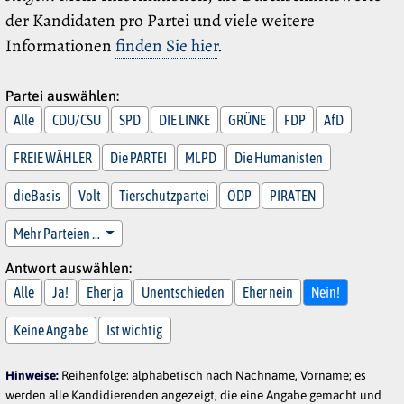
der Kandidaten pro Partei und viele weitere
Informationen
finden Sie hier
.
Partei auswählen:
Alle
CDU/CSU
SPD
DIE LINKE
GRÜNE
FDP
AfD
FREIE WÄHLER
Die PARTEI
MLPD
Die Humanisten
dieBasis
Volt
Tierschutzpartei
ÖDP
PIRATEN
Mehr Parteien …
Antwort auswählen:
Alle
Ja!
Eher ja
Unentschieden
Eher nein
Nein!
Keine Angabe
Ist wichtig
Hinweise:
Reihenfolge: alphabetisch nach Nachname, Vorname; es
werden alle Kandidierenden angezeigt, die eine Angabe gemacht und