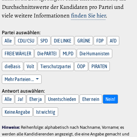
Durchschnittswerte der Kandidaten pro Partei und
viele weitere Informationen
finden Sie hier
.
Partei auswählen:
Alle
CDU/CSU
SPD
DIE LINKE
GRÜNE
FDP
AfD
FREIE WÄHLER
Die PARTEI
MLPD
Die Humanisten
dieBasis
Volt
Tierschutzpartei
ÖDP
PIRATEN
Mehr Parteien …
Antwort auswählen:
Alle
Ja!
Eher ja
Unentschieden
Eher nein
Nein!
Keine Angabe
Ist wichtig
Hinweise:
Reihenfolge: alphabetisch nach Nachname, Vorname; es
werden alle Kandidierenden angezeigt, die eine Angabe gemacht und