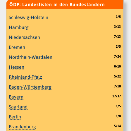
ÖDP: Landeslisten in den Bundesländern
Schleswig-Holstein
1/5
Hamburg
3/13
Niedersachsen
7/13
Bremen
2/5
Nordrhein-Westfalen
7/24
Hessen
0/10
Rheinland-Pfalz
5/22
Baden-Württemberg
7/18
Bayern
17/37
Saarland
1/5
Berlin
1/8
Brandenburg
5/14