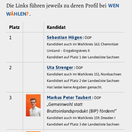
Die Links führen jeweils zu deren Profil bei
WEN
.
W
Ä
HLEN
?
Platz
Kandidat
1
Sebastian Högen
| ÖDP
Kandidiert auch im Wahlkreis 163, Chemnitzer
Umland – Erzgebirgskreis II
Kandidiert auf Platz 1 der Landesliste Sachsen
2
Uta Strenger
| ÖDP
Kandidiert auch im Wahlkreis 151, Nordsachsen
Kandidiert auf Platz 2 der Landesliste Sachsen
Hat leider keine Angaben gemacht.
3
Markus Peter Taubert
| ÖDP
„Gemeinwohl statt
Bruttoinlandsprodukt (BIP) fördern!“
Kandidiert auch im Wahlkreis 159, Dresden I
Kandidiert auf Platz 3 der Landesliste Sachsen