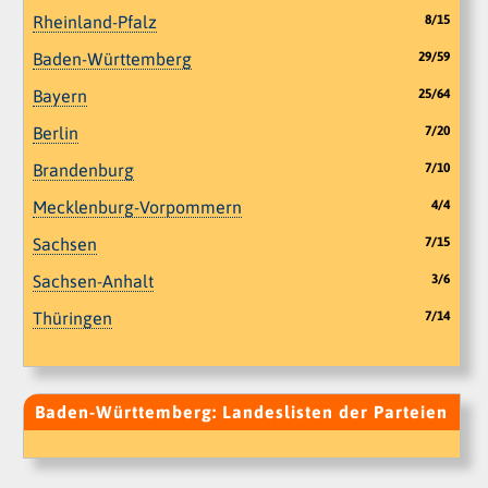
Rheinland-Pfalz
8/15
Baden-Württemberg
29/59
Bayern
25/64
Berlin
7/20
Brandenburg
7/10
Mecklenburg-Vorpommern
4/4
Sachsen
7/15
Sachsen-Anhalt
3/6
Thüringen
7/14
Baden-Württemberg: Landeslisten der Parteien