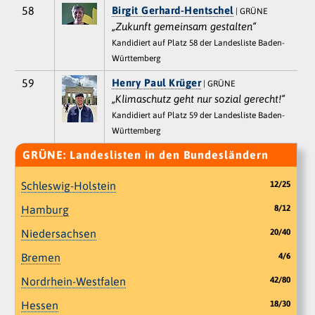
58
Birgit Gerhard-Hentschel
| GRÜNE
„Zukunft gemeinsam gestalten“
Kandidiert auf Platz 58 der Landesliste Baden-
Württemberg
59
Henry Paul Krüger
| GRÜNE
„Klimaschutz geht nur sozial gerecht!“
Kandidiert auf Platz 59 der Landesliste Baden-
Württemberg
GRÜNE: Landeslisten in den Bundesländern
Schleswig-Holstein
12/25
Hamburg
8/12
Niedersachsen
20/40
Bremen
4/6
Nordrhein-Westfalen
42/80
Hessen
18/30