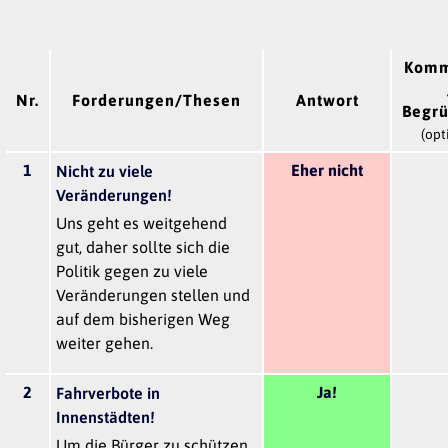
Komm
Nr.
Forderungen/Thesen
Antwort
Begr
(opt
1
Eher nicht
Nicht zu viele
Veränderungen!
Uns geht es weitgehend
gut, daher sollte sich die
Politik gegen zu viele
Veränderungen stellen und
auf dem bisherigen Weg
weiter gehen.
2
Ja!
Fahrverbote in
Innenstädten!
Um die Bürger zu schützen,