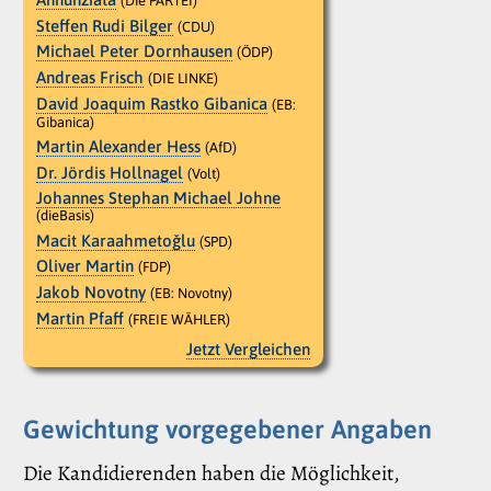
(Die PARTEI)
Steffen Rudi Bilger
(CDU)
Michael Peter Dornhausen
(ÖDP)
Andreas Frisch
(DIE LINKE)
David Joaquim Rastko Gibanica
(EB:
Gibanica)
Martin Alexander Hess
(AfD)
Dr. Jördis Hollnagel
(Volt)
Johannes Stephan Michael Johne
(dieBasis)
Macit Karaahmetoǧlu
(SPD)
Oliver Martin
(FDP)
Jakob Novotny
(EB: Novotny)
Martin Pfaff
(FREIE WÄHLER)
Jetzt Vergleichen
Gewichtung vorgegebener Angaben
Die Kandidierenden haben die Möglichkeit,