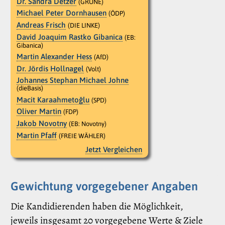
Dr. Sandra Detzer
(GRÜNE)
Michael Peter Dornhausen
(ÖDP)
Andreas Frisch
(DIE LINKE)
David Joaquim Rastko Gibanica
(EB:
Gibanica)
Martin Alexander Hess
(AfD)
Dr. Jördis Hollnagel
(Volt)
Johannes Stephan Michael Johne
(dieBasis)
Macit Karaahmetoǧlu
(SPD)
Oliver Martin
(FDP)
Jakob Novotny
(EB: Novotny)
Martin Pfaff
(FREIE WÄHLER)
Jetzt Vergleichen
Gewichtung vorgegebener Angaben
Die Kandidierenden haben die Möglichkeit,
jeweils insgesamt 20 vorgegebene Werte & Ziele