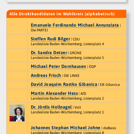
Alle Direktkandidaten im Wahlkreis (alphabetisch)
Emanuele Ferdinando Michael Annunziata
|
Die PARTEI
Steffen Rudi Bilger
| CDU
Landesliste Baden-Württemberg, Listenplatz 4
Dr. Sandra Detzer
| GRÜNE
Landesliste Baden-Württemberg, Listenplatz 5
Michael Peter Dornhausen
| ÖDP
Andreas Frisch
| DIE LINKE
David Joaquim Rastko Gibanica
| EB: Gibanica
Martin Alexander Hess
| AfD
Landesliste Baden-Württemberg, Listenplatz 2
Dr. Jördis Hollnagel
| Volt
Landesliste Baden-Württemberg, Listenplatz 1
Johannes Stephan Michael Johne
| dieBasis
Landesliste Baden-Württemberg, Listenplatz 8