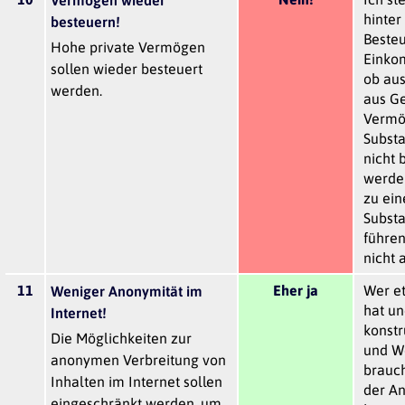
Vermögen wieder
hinter
besteuern!
Beste
Hohe private Vermögen
Einkom
sollen wieder besteuert
ob aus
werden.
aus G
Vermö
Substa
nicht 
werden
zu ei
Substa
führen
nicht 
11
Eher ja
Wer e
Weniger Anonymität im
hat un
Internet!
konstr
Die Möglichkeiten zur
und We
anonymen Verbreitung von
brauch
Inhalten im Internet sollen
der A
eingeschränkt werden, um