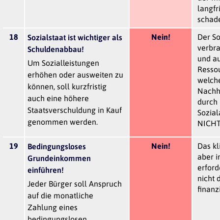
langfr
schade
18
Nein!
Der So
Sozialstaat ist wichtiger als
verbr
Schuldenabbau!
und a
Um Sozialleistungen
Resso
erhöhen oder ausweiten zu
welche
können, soll kurzfristig
Nachha
auch eine höhere
durch
Staatsverschuldung in Kauf
Sozia
genommen werden.
NICHT 
19
Nein!
Das kli
Bedingungsloses
aber i
Grundeinkommen
erford
einführen!
nicht 
Jeder Bürger soll Anspruch
finanz
auf die monatliche
Zahlung eines
bedingungslosen