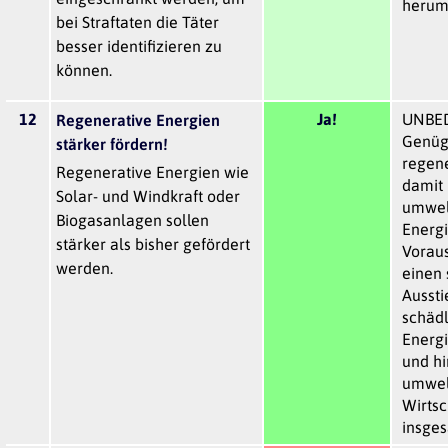
herum
bei Straftaten die Täter
besser identifizieren zu
können.
12
Ja!
UNBE
Regenerative Energien
Genüg
stärker fördern!
regene
Regenerative Energien wie
damit
Solar- und Windkraft oder
umwel
Biogasanlagen sollen
Energi
stärker als bisher gefördert
Voraus
werden.
einen 
Aussti
schädl
Energ
und hi
umwel
Wirtsc
insges