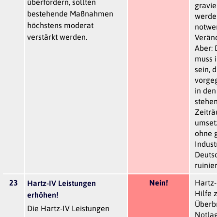
überfordern, sollten
gravi
bestehende Maßnahmen
werde
höchstens moderat
notwe
verstärkt werden.
Verän
Aber: 
muss i
sein, d
vorge
in den
stehe
Zeitr
umset
ohne 
Indust
Deuts
ruinie
23
Nein!
Hartz-
Hartz-IV Leistungen
Hilfe 
erhöhen!
Überb
Die Hartz-IV Leistungen
Notlag