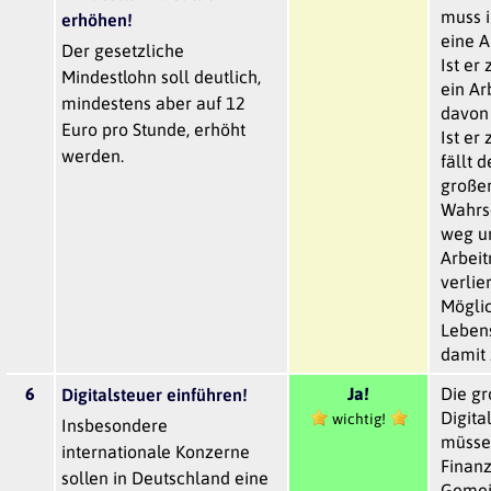
muss 
erhöhen!
eine 
Der gesetzliche
Ist er
Mindestlohn soll deutlich,
ein A
mindestens aber auf 12
davon 
Euro pro Stunde, erhöht
Ist er
werden.
fällt d
große
Wahrsc
weg u
Arbei
verlier
Möglic
Leben
damit 
6
Ja!
Die g
Digitalsteuer einführen!
Digita
wichtig!
Insbesondere
müsse
internationale Konzerne
Finanz
sollen in Deutschland eine
Gemei