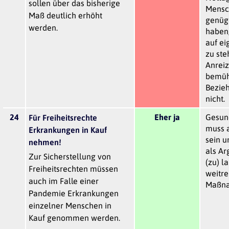
sollen über das bisherige
Mensch
Maß deutlich erhöht
genüg
werden.
haben,
auf ei
zu steh
Anreiz
bemühe
Bezieh
nicht.
24
Eher ja
Gesun
Für Freiheitsrechte
muss 
Erkrankungen in Kauf
sein u
nehmen!
als Ar
Zur Sicherstellung von
(zu) l
Freiheitsrechten müssen
weitr
auch im Falle einer
Maßna
Pandemie Erkrankungen
einzelner Menschen in
Kauf genommen werden.