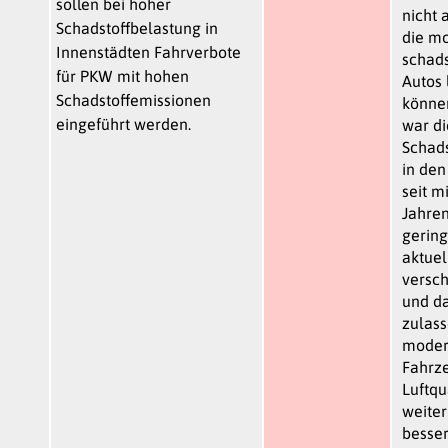
sollen bei hoher
nicht 
Schadstoffbelastung in
die m
Innenstädten Fahrverbote
schad
für PKW mit hohen
Autos 
Schadstoffemissionen
könne
eingeführt werden.
war di
Schads
in den
seit m
Jahren
gering
aktuel
versch
und d
zulas
moder
Fahrze
Luftqu
weiter
besser