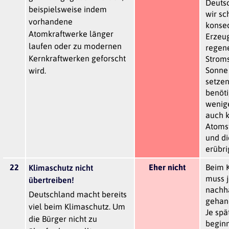
Deuts
beispielsweise indem
wir sc
vorhandene
konseq
Atomkraftwerke länger
Erzeu
laufen oder zu modernen
regen
Kernkraftwerken geforscht
Stroms
Sonne
wird.
setzen
benöti
wenig
auch 
Atoms
und di
erübrig
22
Eher nicht
Beim 
Klimaschutz nicht
muss j
übertreiben!
nachha
Deutschland macht bereits
gehan
viel beim Klimaschutz. Um
Je spä
die Bürger nicht zu
beginn