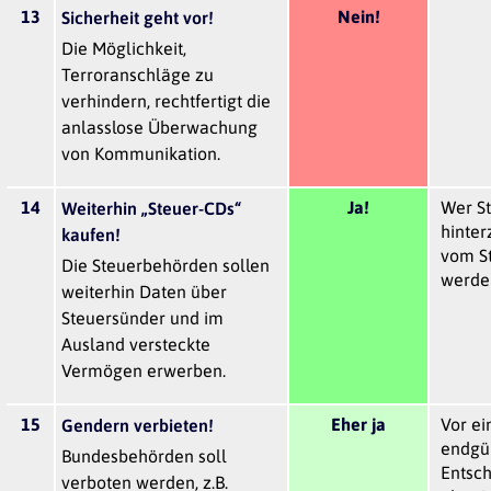
13
Nein!
Sicherheit geht vor!
Die Möglichkeit,
Terroranschläge zu
verhindern, rechtfertigt die
anlasslose Überwachung
von Kommunikation.
14
Ja!
Wer S
Weiterhin „Steuer-CDs“
hinter
kaufen!
vom St
Die Steuerbehörden sollen
werde
weiterhin Daten über
Steuersünder und im
Ausland versteckte
Vermögen erwerben.
15
Eher ja
Vor ei
Gendern verbieten!
endgü
Bundesbehörden soll
Entsc
verboten werden, z.B.