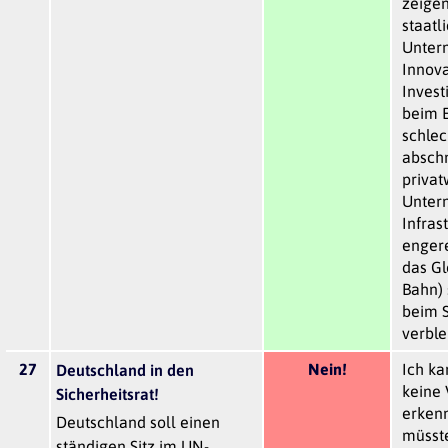
zeigen
staatl
Unter
Innova
Invest
beim E
schlec
abschn
privat
Unter
Infras
engere
das Gl
Bahn) 
beim S
verble
27
Nein!
Ich ka
Deutschland in den
keine 
Sicherheitsrat!
erkenn
Deutschland soll einen
müsst
ständigen Sitz im UN-