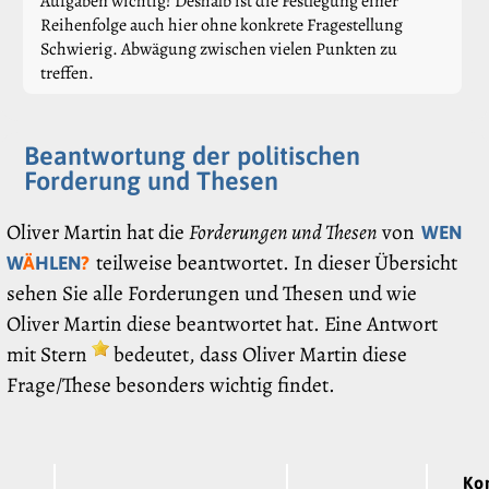
Aufgaben wichtig! Deshalb ist die Festlegung einer
Reihenfolge auch hier ohne konkrete Fragestellung
Schwierig. Abwägung zwischen vielen Punkten zu
treffen.
Beantwortung der politischen
Forderung und Thesen
Oliver Martin hat die
Forderungen und Thesen
von
WEN
teilweise beantwortet. In dieser Übersicht
W
Ä
HLEN
?
sehen Sie alle Forderungen und Thesen und wie
Oliver Martin diese beantwortet hat. Eine Antwort
mit Stern
bedeutet, dass Oliver Martin diese
Frage/These besonders wichtig findet.
Ko