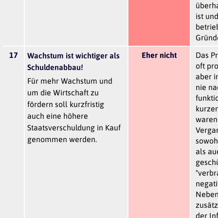
überh
ist un
betrie
Gründe
17
Eher nicht
Das Pr
Wachstum ist wichtiger als
oft pr
Schuldenabbau!
aber i
Für mehr Wachstum und
nie na
um die Wirtschaft zu
funkti
fördern soll kurzfristig
kurzen
auch eine höhere
waren 
Staatsverschuldung in Kauf
Verga
genommen werden.
sowohl
als au
geschü
"verbr
negati
Nebene
zusätz
der In