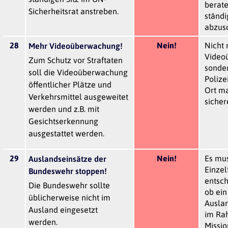
berate
Sicherheitsrat anstreben.
ständi
abzusc
28
Nein!
Nicht
Mehr Videoüberwachung!
Video
Zum Schutz vor Straftaten
sonde
soll die Videoüberwachung
Polize
öffentlicher Plätze und
Ort ma
Verkehrsmittel ausgeweitet
sicher
werden und z.B. mit
Gesichtserkennung
ausgestattet werden.
29
Nein!
Es mu
Auslandseinsätze der
Einzel
Bundeswehr stoppen!
entsc
Die Bundeswehr sollte
ob ein
üblicherweise nicht im
Auslan
Ausland eingesetzt
im Ra
werden.
Missio