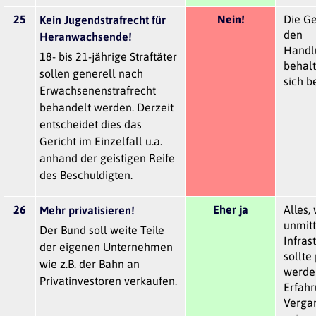
25
Nein!
Die G
Kein Jugendstrafrecht für
den
Heranwachsende!
Handl
18- bis 21-jährige Straftäter
behalt
sollen generell nach
sich b
Erwachsenenstrafrecht
behandelt werden. Derzeit
entscheidet dies das
Gericht im Einzelfall u.a.
anhand der geistigen Reife
des Beschuldigten.
26
Eher ja
Alles,
Mehr privatisieren!
unmitt
Der Bund soll weite Teile
Infras
der eigenen Unternehmen
sollte 
wie z.B. der Bahn an
werden
Privatinvestoren verkaufen.
Erfah
Verga