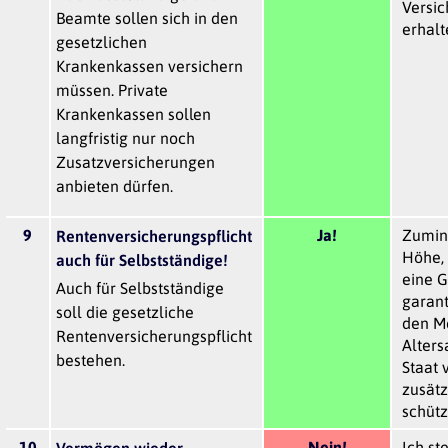
Versi
Beamte sollen sich in den
erhalt
gesetzlichen
Krankenkassen versichern
müssen. Private
Krankenkassen sollen
langfristig nur noch
Zusatzversicherungen
anbieten dürfen.
9
Ja!
Zumind
Rentenversicherungspflicht
Höhe, 
auch für Selbstständige!
eine 
Auch für Selbstständige
garant
soll die gesetzliche
den M
Rentenversicherungspflicht
Alter
bestehen.
Staat 
zusätz
schütz
10
Nein!
Ich st