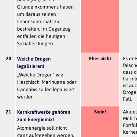
Grundeinkommens haben,
um daraus seinen
Lebensunterhalt zu
bestreiten. Im Gegenzug
entfallen die heutigen
Sozialleistungen.
20
Eher nicht
Es ent
Weiche Drogen
falsch
legalisieren!
dass d
„Weiche Drogen“ wie
harmlo
Haschisch, Marihuana oder
ist au
Cannabis sollen legalisiert
Drogen
werden.
Fall.
21
Nein!
Aktuel
Kernkraftwerke gehören
Mehrhe
zum Energiemix!
Fortfü
Atomenergie soll nicht
Kernen
ganz aufgegeben werden,