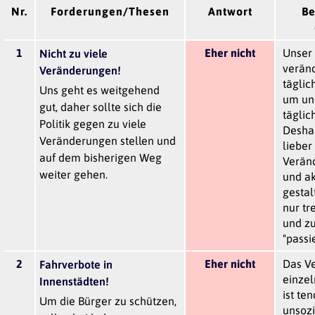
Nr.
Forderungen/Thesen
Antwort
Be
1
Eher nicht
Unser
Nicht zu viele
veränd
Veränderungen!
täglic
Uns geht es weitgehend
um un
gut, daher sollte sich die
täglic
Politik gegen zu viele
Desha
Veränderungen stellen und
lieber
auf dem bisherigen Weg
Veränd
weiter gehen.
und ak
gestal
nur tr
und zu
"passie
2
Eher nicht
Das Ve
Fahrverbote in
einze
Innenstädten!
ist te
Um die Bürger zu schützen,
unsozi