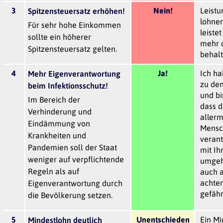
3
Nein!
Leistu
Spitzensteuersatz erhöhen!
lohne
Für sehr hohe Einkommen
leiste
sollte ein höherer
mehr 
Spitzensteuersatz gelten.
behalt
4
Ja!
Ich ha
Mehr Eigenverantwortung
zu de
beim Infektionsschutz!
und bi
Im Bereich der
dass d
Verhinderung und
allerm
Eindämmung von
Mensc
Krankheiten und
verant
Pandemien soll der Staat
mit Ih
weniger auf verpflichtende
umgeh
Regeln als auf
auch 
achten
Eigenverantwortung durch
gefähr
die Bevölkerung setzen.
5
Unentschieden
Ein Mi
Mindestlohn deutlich