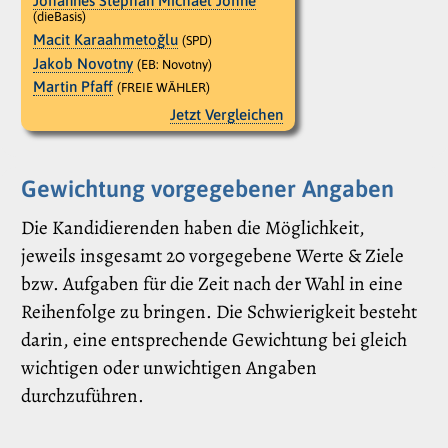
Johannes Stephan Michael Johne
(dieBasis)
Macit Karaahmetoǧlu
(SPD)
Jakob Novotny
(EB: Novotny)
Martin Pfaff
(FREIE WÄHLER)
Jetzt Vergleichen
Gewichtung vorgegebener Angaben
Die Kandidierenden haben die Möglichkeit,
jeweils insgesamt 20 vorgegebene Werte & Ziele
bzw. Aufgaben für die Zeit nach der Wahl in eine
Reihenfolge zu bringen. Die Schwierigkeit besteht
darin, eine entsprechende Gewichtung bei gleich
wichtigen oder unwichtigen Angaben
durchzuführen.