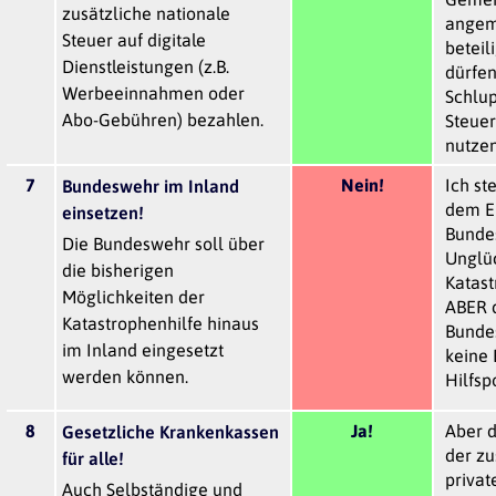
zusätzliche nationale
angem
Steuer auf digitale
beteil
Dienstleistungen (z.B.
dürfen
Werbeeinnahmen oder
Schlup
Abo-Gebühren) bezahlen.
Steue
nutzen
7
Nein!
Ich st
Bundeswehr im Inland
dem Ei
einsetzen!
Bunde
Die Bundeswehr soll über
Unglüc
die bisherigen
Katast
Möglichkeiten der
ABER 
Katastrophenhilfe hinaus
Bundes
im Inland eingesetzt
keine 
werden können.
Hilfspo
8
Ja!
Aber d
Gesetzliche Krankenkassen
der zu
für alle!
privat
Auch Selbständige und