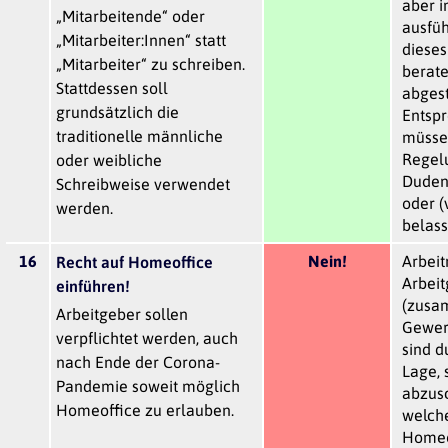
aber 
„Mitarbeitende“ oder
ausfüh
„Mitarbeiter:Innen“ statt
diese
„Mitarbeiter“ zu schreiben.
berat
Stattdessen soll
abges
grundsätzlich die
Entsp
traditionelle männliche
müssen
Regel
oder weibliche
Duden
Schreibweise verwendet
oder (
werden.
belas
16
Nein!
Arbei
Recht auf Homeoffice
Arbeit
einführen!
(zusa
Arbeitgeber sollen
Gewer
verpflichtet werden, auch
sind d
nach Ende der Corona-
Lage, 
Pandemie soweit möglich
abzus
Homeoffice zu erlauben.
welche
Homeo