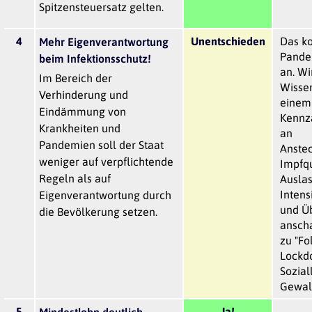
Spitzensteuersatz gelten.
4
Unentschieden
Das k
Mehr Eigenverantwortung
Pande
beim Infektionsschutz!
an. Wi
Im Bereich der
Wissen
Verhinderung und
einem
Eindämmung von
Kennza
Krankheiten und
an
Pandemien soll der Staat
Anstec
weniger auf verpflichtende
Impfqu
Regeln als auf
Auslas
Intens
Eigenverantwortung durch
und Üb
die Bevölkerung setzen.
ansch
zu "Fo
Lockdo
Sozial
Gewalt
5
Ja!
Mindestlohn deutlich