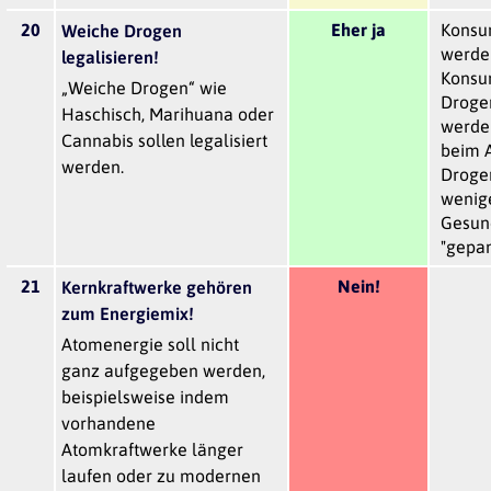
20
Eher ja
Konsum
Weiche Drogen
werden
legalisieren!
Konsum
„Weiche Drogen“ wie
Drogen
Haschisch, Marihuana oder
werden
Cannabis sollen legalisiert
beim A
werden.
Drogen
wenig
Gesun
"gepan
21
Nein!
Kernkraftwerke gehören
zum Energiemix!
Atomenergie soll nicht
ganz aufgegeben werden,
beispielsweise indem
vorhandene
Atomkraftwerke länger
laufen oder zu modernen