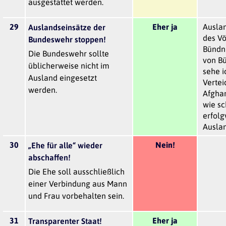
ausgestattet werden.
29
Eher ja
Ausla
Auslandseinsätze der
des Vö
Bundeswehr stoppen!
Bündni
Die Bundeswehr sollte
von Bü
üblicherweise nicht im
sehe i
Ausland eingesetzt
Verte
werden.
Afghan
wie sc
erfolg
Auslan
30
Nein!
„Ehe für alle“ wieder
abschaffen!
Die Ehe soll ausschließlich
einer Verbindung aus Mann
und Frau vorbehalten sein.
31
Eher ja
Transparenter Staat!