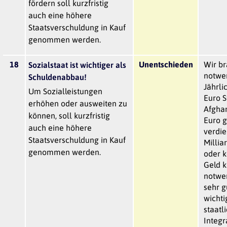
fördern soll kurzfristig
auch eine höhere
Staatsverschuldung in Kauf
genommen werden.
18
Unentschieden
Wir br
Sozialstaat ist wichtiger als
notwe
Schuldenabbau!
Jährli
Um Sozialleistungen
Euro S
erhöhen oder ausweiten zu
Afghan
können, soll kurzfristig
Euro g
auch eine höhere
verdi
Staatsverschuldung in Kauf
Millia
genommen werden.
oder k
Geld k
notwen
sehr g
wichti
staatl
Integr