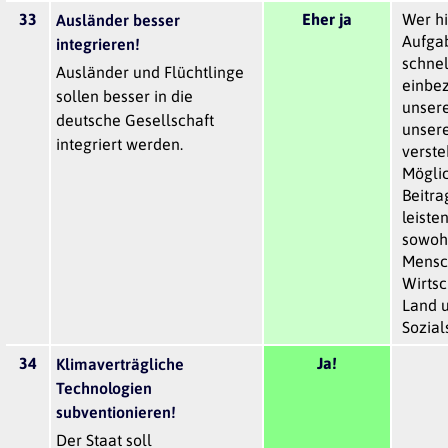
33
Eher ja
Wer hie
Ausländer besser
Aufgab
integrieren!
schnel
Ausländer und Flüchtlinge
einbe
sollen besser in die
unser
deutsche Gesellschaft
unser
integriert werden.
verste
Möglic
Beitra
leisten
sowohl
Mensch
Wirtsc
Land 
Sozial
34
Ja!
Klimaverträgliche
Technologien
subventionieren!
Der Staat soll