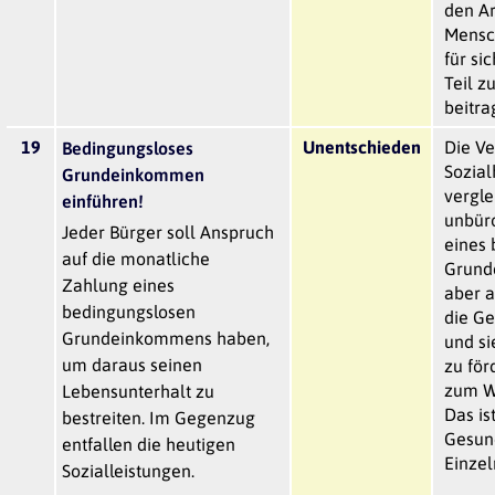
den Ar
Mensc
für si
Teil z
beitra
19
Unentschieden
Die Ve
Bedingungsloses
Sozial
Grundeinkommen
vergle
einführen!
unbür
Jeder Bürger soll Anspruch
eines
auf die monatliche
Grund
Zahlung eines
aber 
bedingungslosen
die G
Grundeinkommens haben,
und si
um daraus seinen
zu för
zum Wo
Lebensunterhalt zu
Das is
bestreiten. Im Gegenzug
Gesund
entfallen die heutigen
Einzel
Sozialleistungen.