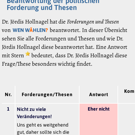
Beantwortung der politischen
Forderung und Thesen
Dr. Jördis Hollnagel hat die
Forderungen und Thesen
von
beantwortet. In dieser Übersicht
WEN W
Ä
HLEN
?
sehen Sie alle Forderungen und Thesen und wie Dr.
Jördis Hollnagel diese beantwortet hat. Eine Antwort
mit Stern
bedeutet, dass Dr. Jördis Hollnagel diese
Frage/These besonders wichtig findet.
Kom
Nr.
Forderungen/Thesen
Antwort
1
Eher nicht
Nicht zu viele
Veränderungen!
Uns geht es weitgehend
gut, daher sollte sich die