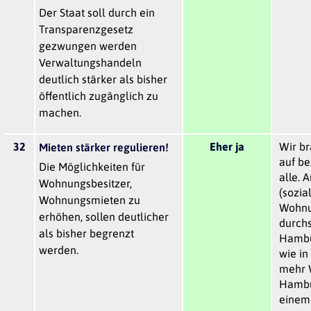
Der Staat soll durch ein
Transparenzgesetz
gezwungen werden
Verwaltungshandeln
deutlich stärker als bisher
öffentlich zugänglich zu
machen.
32
Eher ja
Wir br
Mieten stärker regulieren!
auf b
Die Möglichkeiten für
alle. 
Wohnungsbesitzer,
(sozia
Wohnungsmieten zu
Wohnu
erhöhen, sollen deutlicher
durchs
als bisher begrenzt
Hambur
werden.
wie in
mehr 
Hambu
einem