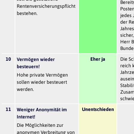
Bereits
Rentenversicherungspflicht
Poste
bestehen.
jedes 
der Re
Jahres
sicher
Herr B
Bundes
10
Eher ja
Die S
Vermögen wieder
reich k
besteuern!
Jahrz
Hohe private Vermögen
ausein
sollen wieder besteuert
Stabil
werden.
Zusam
schwie
11
Unentschieden
Weniger Anonymität im
Internet!
Die Möglichkeiten zur
anonymen Verbreitung von