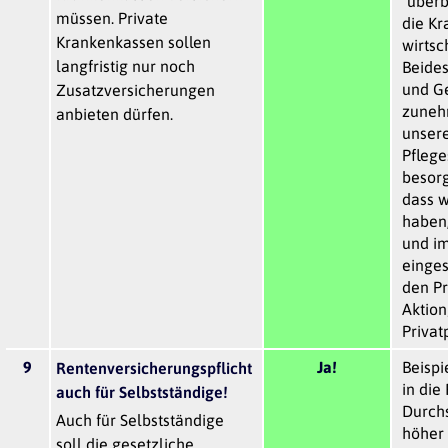
"überb
müssen. Private
die K
Krankenkassen sollen
wirtsch
langfristig nur noch
Beides
und Ge
Zusatzversicherungen
zuneh
anbieten dürfen.
unsere
Pflege
besorg
dass w
haben,
und im
einges
den Pr
Aktion
Privat
9
Ja!
Beispi
Rentenversicherungspflicht
in die
auch für Selbstständige!
Durchs
Auch für Selbstständige
höher 
soll die gesetzliche