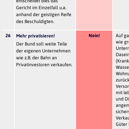
entscheidet dies das
Gericht im Einzelfall u.a.
anhand der geistigen Reife
des Beschuldigten.
26
Nein!
Auf ga
Mehr privatisieren!
wie g
Der Bund soll weite Teile
Unter
der eigenen Unternehmen
Dasei
wie z.B. der Bahn an
(Krank
Privatinvestoren verkaufen.
Wasse
Wohnu
zurüc
Verso
mit l
und Di
angem
sicher
Verka
Güter i