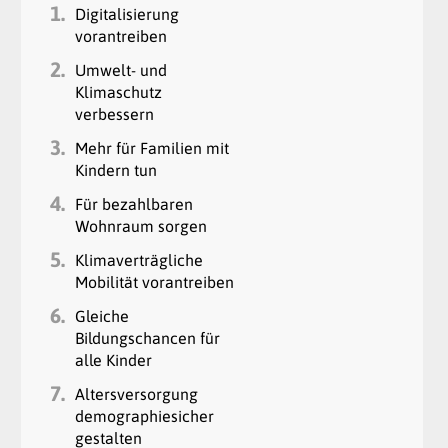
1.
Digitalisierung
vorantreiben
2.
Umwelt- und
Klimaschutz
verbessern
3.
Mehr für Familien mit
Kindern tun
4.
Für bezahlbaren
Wohnraum sorgen
5.
Klimaverträgliche
Mobilität vorantreiben
6.
Gleiche
Bildungschancen für
alle Kinder
7.
Altersversorgung
demographiesicher
gestalten