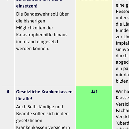
eine g
einsetzen!
Ressou
Die Bundeswehr soll über
unters
die bisherigen
die Lä
Möglichkeiten der
Bunde
Katastrophenhilfe hinaus
zur Un
im Inland eingesetzt
Impfak
werden können.
sinnvol
durch 
abgede
ein pa
mir da
bilden
8
Ja!
Wir ha
Gesetzliche Krankenkassen
Klasse
für alle!
Versi
Auch Selbständige und
Fachar
Beamte sollen sich in den
Versic
gesetzlichen
"überd
Krankenkassen versichern