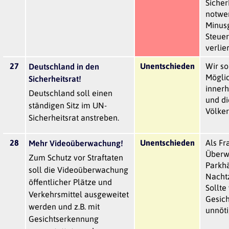
Sicher
notwe
Minusg
Steuer
verlie
27
Unentschieden
Wir so
Deutschland in den
Mögli
Sicherheitsrat!
inner
Deutschland soll einen
und di
ständigen Sitz im UN-
Völker
Sicherheitsrat anstreben.
28
Unentschieden
Als Fr
Mehr Videoüberwachung!
Überw
Zum Schutz vor Straftaten
Parkhä
soll die Videoüberwachung
Nachtz
öffentlicher Plätze und
Sollte
Verkehrsmittel ausgeweitet
Gesich
werden und z.B. mit
unnöt
Gesichtserkennung