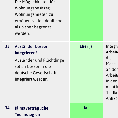
Die Möglichkeiten für
Wohnungsbesitzer,
Wohnungsmieten zu
erhöhen, sollen deutlicher
als bisher begrenzt
werden.
33
Eher ja
Integr
Ausländer besser
Arbei
integrieren!
die
Ausländer und Flüchtlinge
Masse
sollen besser in die
an de
deutsche Gesellschaft
Arbeit
integriert werden.
in den
nicht 
"Leitk
Antik
34
Ja!
Klimaverträgliche
Technologien