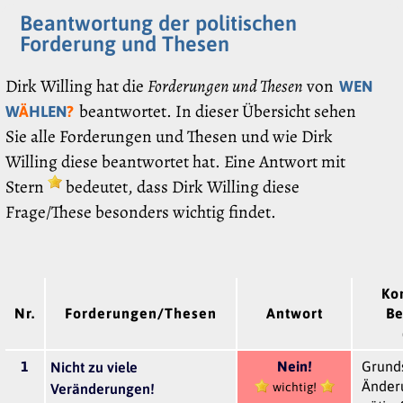
Beantwortung der politischen
Forderung und Thesen
Dirk Willing hat die
Forderungen und Thesen
von
WEN
beantwortet. In dieser Übersicht sehen
W
Ä
HLEN
?
Sie alle Forderungen und Thesen und wie Dirk
Willing diese beantwortet hat. Eine Antwort mit
Stern
bedeutet, dass Dirk Willing diese
Frage/These besonders wichtig findet.
Ko
Nr.
Forderungen/Thesen
Antwort
Be
1
Nein!
Grunds
Nicht zu viele
Änder
wichtig!
Veränderungen!