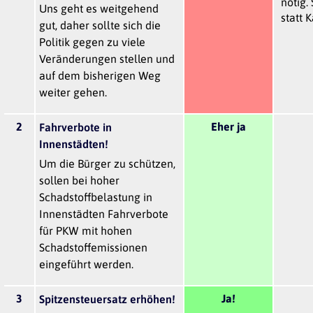
nötig.
Uns geht es weitgehend
statt 
gut, daher sollte sich die
Politik gegen zu viele
Veränderungen stellen und
auf dem bisherigen Weg
weiter gehen.
2
Eher ja
Fahrverbote in
Innenstädten!
Um die Bürger zu schützen,
sollen bei hoher
Schadstoffbelastung in
Innenstädten Fahrverbote
für PKW mit hohen
Schadstoffemissionen
eingeführt werden.
3
Ja!
Spitzensteuersatz erhöhen!