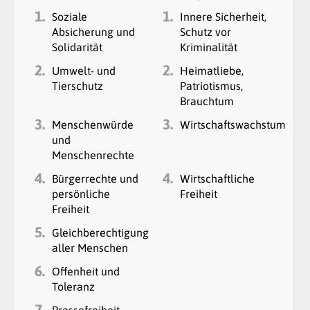
1.
1.
Soziale
Innere Sicherheit,
Absicherung und
Schutz vor
Solidarität
Kriminalität
2.
2.
Umwelt- und
Heimatliebe,
Tierschutz
Patriotismus,
Brauchtum
3.
3.
Menschenwürde
Wirtschaftswachstum
und
Menschenrechte
4.
4.
Bürgerrechte und
Wirtschaftliche
persönliche
Freiheit
Freiheit
5.
Gleichberechtigung
aller Menschen
6.
Offenheit und
Toleranz
7.
Pressefreiheit