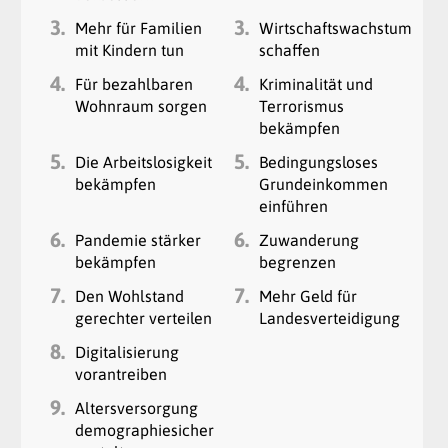
3.
3.
Mehr für Familien
Wirtschaftswachstum
mit Kindern tun
schaffen
4.
4.
Für bezahlbaren
Kriminalität und
Wohnraum sorgen
Terrorismus
bekämpfen
5.
5.
Die Arbeitslosigkeit
Bedingungsloses
bekämpfen
Grundeinkommen
einführen
6.
6.
Pandemie stärker
Zuwanderung
bekämpfen
begrenzen
7.
7.
Den Wohlstand
Mehr Geld für
gerechter verteilen
Landesverteidigung
8.
Digitalisierung
vorantreiben
9.
Altersversorgung
demographiesicher