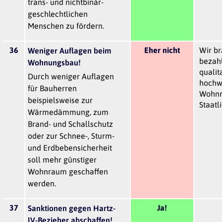
trans- und nichtbinär-
geschlechtlichen
Menschen zu fördern.
36
Eher nicht
Wir b
Weniger Auflagen beim
bezah
Wohnungsbau!
qualit
Durch weniger Auflagen
hochw
für Bauherren
Wohnr
beispielsweise zur
Staatl
Wärmedämmung, zum
Brand- und Schallschutz
oder zur Schnee-, Sturm-
und Erdbebensicherheit
soll mehr günstiger
Wohnraum geschaffen
werden.
37
Ja!
Sanktionen gegen Hartz-
IV-Bezieher abschaffen!