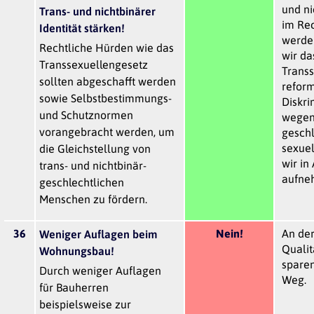
und ni
Trans- und nichtbinärer
im Rec
Identität stärken!
werde
Rechtliche Hürden wie das
wir da
Transsexuellengesetz
Trans
sollten abgeschafft werden
reform
sowie Selbstbestimmungs-
Diskri
und Schutznormen
wegen
vorangebracht werden, um
geschl
sexuel
die Gleichstellung von
wir in 
trans- und nichtbinär-
aufne
geschlechtlichen
Menschen zu fördern.
36
Nein!
An der
Weniger Auflagen beim
Qualit
Wohnungsbau!
sparen
Durch weniger Auflagen
Weg.
für Bauherren
beispielsweise zur