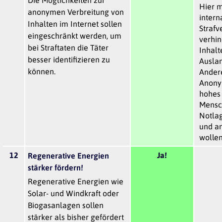
Hier 
anonymen Verbreitung von
intern
Inhalten im Internet sollen
Straf
eingeschränkt werden, um
verhin
bei Straftaten die Täter
Inhalt
besser identifizieren zu
Auslan
können.
Andere
Anonym
hohes 
Mensch
Notla
und a
wollen
12
Ja!
Regenerative Energien
stärker fördern!
Regenerative Energien wie
Solar- und Windkraft oder
Biogasanlagen sollen
stärker als bisher gefördert