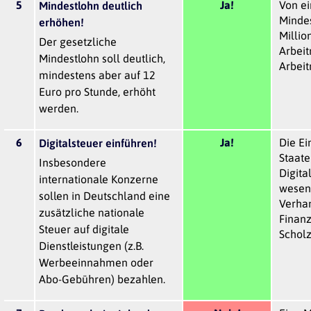
5
Ja!
Von e
Mindestlohn deutlich
Mindes
erhöhen!
Millio
Der gesetzliche
Arbei
Mindestlohn soll deutlich,
Arbei
mindestens aber auf 12
Euro pro Stunde, erhöht
werden.
6
Ja!
Die Ei
Digitalsteuer einführen!
Staate
Insbesondere
Digital
internationale Konzerne
wesent
sollen in Deutschland eine
Verha
zusätzliche nationale
Finanz
Steuer auf digitale
Scholz
Dienstleistungen (z.B.
Werbeeinnahmen oder
Abo-Gebühren) bezahlen.