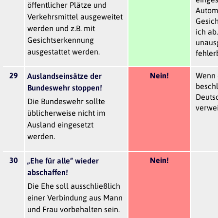
öffentlicher Plätze und
Autom
Verkehrsmittel ausgeweitet
Gesic
werden und z.B. mit
ich ab
Gesichtserkennung
unausg
ausgestattet werden.
fehler
29
Nein!
Wenn 
Auslandseinsätze der
beschl
Bundeswehr stoppen!
Deuts
Die Bundeswehr sollte
verwei
üblicherweise nicht im
Ausland eingesetzt
werden.
30
Nein!
„Ehe für alle“ wieder
abschaffen!
Die Ehe soll ausschließlich
einer Verbindung aus Mann
und Frau vorbehalten sein.