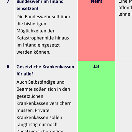
7
Nein!
Eine M
Bundeswehr im Inland
öffent
einsetzen!
lehne 
Die Bundeswehr soll über
die bisherigen
Möglichkeiten der
Katastrophenhilfe hinaus
im Inland eingesetzt
werden können.
8
Ja!
Gesetzliche Krankenkassen
für alle!
Auch Selbständige und
Beamte sollen sich in den
gesetzlichen
Krankenkassen versichern
müssen. Private
Krankenkassen sollen
langfristig nur noch
Zusatzversicherungen