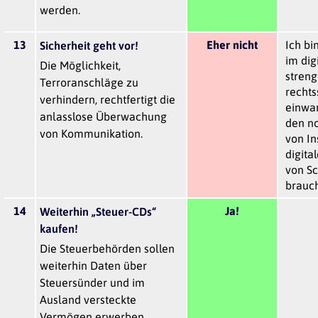
werden.
13
Eher nicht
Ich bi
Sicherheit geht vor!
im dig
Die Möglichkeit,
stren
Terroranschläge zu
rechts
verhindern, rechtfertigt die
einwa
anlasslose Überwachung
den n
von Kommunikation.
von In
digita
von Sc
brauch
14
Ja!
Weiterhin „Steuer-CDs“
kaufen!
Die Steuerbehörden sollen
weiterhin Daten über
Steuersünder und im
Ausland versteckte
Vermögen erwerben.