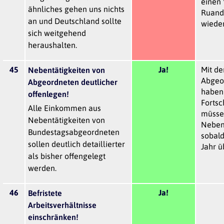
einen 
ähnliches gehen uns nichts
Ruand
an und Deutschland sollte
wieder
sich weitgehend
heraushalten.
45
Ja!
Mit de
Nebentätigkeiten von
Abgeo
Abgeordneten deutlicher
haben 
offenlegen!
Fortsch
Alle Einkommen aus
müsse
Nebentätigkeiten von
Neben
Bundestagsabgeordneten
sobald
sollen deutlich detaillierter
Jahr ü
als bisher offengelegt
werden.
46
Ja!
Befristete
Arbeitsverhältnisse
einschränken!