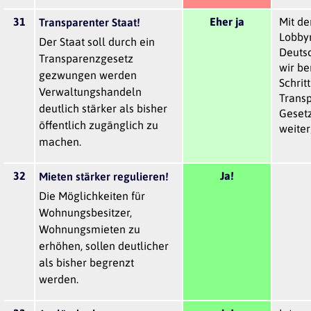
31
Eher ja
Mit de
Transparenter Staat!
Lobbyr
Der Staat soll durch ein
Deuts
Transparenzgesetz
wir be
gezwungen werden
Schrit
Verwaltungshandeln
Trans
deutlich stärker als bisher
Geset
öffentlich zugänglich zu
weite
machen.
32
Ja!
Mieten stärker regulieren!
Die Möglichkeiten für
Wohnungsbesitzer,
Wohnungsmieten zu
erhöhen, sollen deutlicher
als bisher begrenzt
werden.