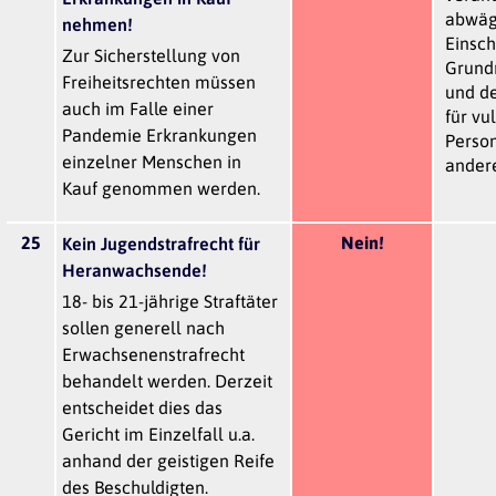
abwäg
nehmen!
Einsc
Zur Sicherstellung von
Grundr
Freiheitsrechten müssen
und d
auch im Falle einer
für vu
Pandemie Erkrankungen
Perso
einzelner Menschen in
andere
Kauf genommen werden.
25
Nein!
Kein Jugendstrafrecht für
Heranwachsende!
18- bis 21-jährige Straftäter
sollen generell nach
Erwachsenenstrafrecht
behandelt werden. Derzeit
entscheidet dies das
Gericht im Einzelfall u.a.
anhand der geistigen Reife
des Beschuldigten.