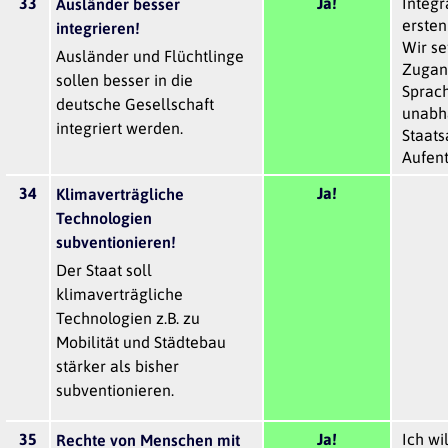
33
Ja!
Integr
Ausländer besser
ersten
integrieren!
Wir se
Ausländer und Flüchtlinge
Zugan
sollen besser in die
Sprach
deutsche Gesellschaft
unabh
integriert werden.
Staats
Aufent
34
Ja!
Klimaverträgliche
Technologien
subventionieren!
Der Staat soll
klimaverträgliche
Technologien z.B. zu
Mobilität und Städtebau
stärker als bisher
subventionieren.
35
Ja!
Ich wil
Rechte von Menschen mit