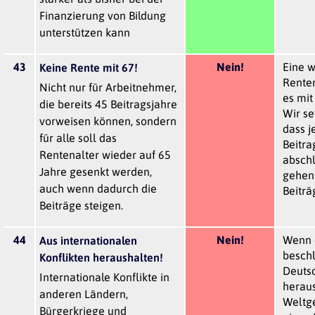
Finanzierung von Bildung
unterstützen kann
43
Nein!
Eine 
Keine Rente mit 67!
Renten
Nicht nur für Arbeitnehmer,
es mit
die bereits 45 Beitragsjahre
Wir se
vorweisen können, sondern
dass j
für alle soll das
Beitra
Rentenalter wieder auf 65
abschl
Jahre gesenkt werden,
gehen
auch wenn dadurch die
Beiträ
Beiträge steigen.
44
Nein!
Wenn 
Aus internationalen
beschl
Konflikten heraushalten!
Deutsc
Internationale Konflikte in
heraus
anderen Ländern,
Weltg
Bürgerkriege und