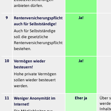
anbieten dürfen.
9
Ja!
Rentenversicherungspflicht
auch für Selbstständige!
Auch für Selbstständige
soll die gesetzliche
Rentenversicherungspflicht
bestehen.
10
Ja!
Vermögen wieder
besteuern!
Hohe private Vermögen
sollen wieder besteuert
werden.
11
Eher ja
Über s
Weniger Anonymität im
werden
Internet!
Inhalt
Die Möglichkeiten zur