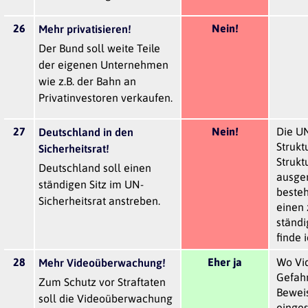
26
Nein!
Mehr privatisieren!
Der Bund soll weite Teile
der eigenen Unternehmen
wie z.B. der Bahn an
Privatinvestoren verkaufen.
27
Nein!
Die U
Deutschland in den
Strukt
Sicherheitsrat!
Strukt
Deutschland soll einen
ausger
ständigen Sitz im UN-
besteh
Sicherheitsrat anstreben.
einen 
ständi
finde 
28
Eher ja
Wo Vid
Mehr Videoüberwachung!
Gefah
Zum Schutz vor Straftaten
Beweis
soll die Videoüberwachung
einges