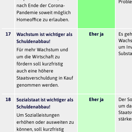
Proble
nach Ende der Corona-
Pandemie soweit möglich
Homeoffice zu erlauben.
17
Eher ja
Es geh
Wachstum ist wichtiger als
Wachs
Schuldenabbau!
um Inv
Für mehr Wachstum und
Substa
um die Wirtschaft zu
fördern soll kurzfristig
auch eine höhere
Staatsverschuldung in Kauf
genommen werden.
18
Eher ja
Der So
Sozialstaat ist wichtiger als
um das
Schuldenabbau!
Staats
Um Sozialleistungen
stärke
erhöhen oder ausweiten zu
können, soll kurzfristig