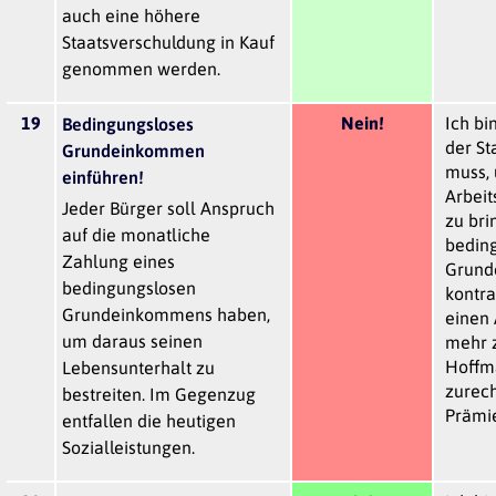
auch eine höhere
Staatsverschuldung in Kauf
genommen werden.
19
Nein!
Ich bi
Bedingungsloses
der St
Grundeinkommen
muss, 
einführen!
Arbeit
Jeder Bürger soll Anspruch
zu bri
auf die monatliche
bedin
Zahlung eines
Grund
bedingungslosen
kontra
Grundeinkommens haben,
einen 
um daraus seinen
mehr z
Hoffm
Lebensunterhalt zu
zurech
bestreiten. Im Gegenzug
Prämie
entfallen die heutigen
Sozialleistungen.