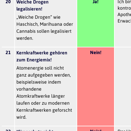
20
Ja!
Ich bi
Weiche Drogen
kontro
legalisieren!
Apoth
„Weiche Drogen“ wie
Erwac
Haschisch, Marihuana oder
Cannabis sollen legalisiert
werden.
21
Nein!
Kernkraftwerke gehören
zum Energiemix!
Atomenergie soll nicht
ganz aufgegeben werden,
beispielsweise indem
vorhandene
Atomkraftwerke länger
laufen oder zu modernen
Kernkraftwerken geforscht
wird.