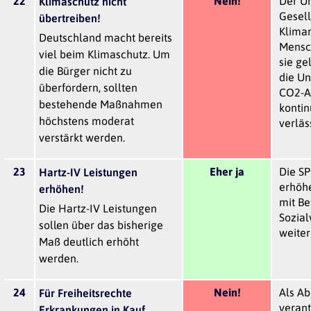
22
Nein!
Der U
Klimaschutz nicht
Gesell
übertreiben!
Kliman
Deutschland macht bereits
Mensc
viel beim Klimaschutz. Um
sie ge
die Bürger nicht zu
die Un
überfordern, sollten
CO2-A
bestehende Maßnahmen
kontin
höchstens moderat
verläs
verstärkt werden.
23
Eher ja
Die SP
Hartz-IV Leistungen
erhöh
erhöhen!
mit Be
Die Hartz-IV Leistungen
Sozia
sollen über das bisherige
weiter
Maß deutlich erhöht
werden.
24
Nein!
Als Ab
Für Freiheitsrechte
verant
Erkrankungen in Kauf