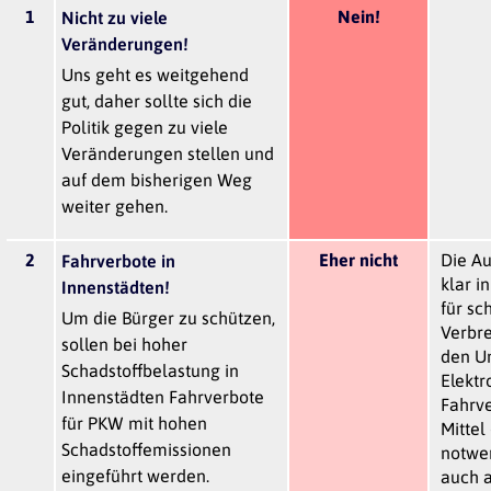
1
Nein!
Nicht zu viele
Veränderungen!
Uns geht es weitgehend
gut, daher sollte sich die
Politik gegen zu viele
Veränderungen stellen und
auf dem bisherigen Weg
weiter gehen.
2
Eher nicht
Die Au
Fahrverbote in
klar i
Innenstädten!
für sc
Um die Bürger zu schützen,
Verbr
sollen bei hoher
den U
Schadstoffbelastung in
Elektr
Innenstädten Fahrverbote
Fahrve
für PKW mit hohen
Mittel
Schadstoffemissionen
notwe
eingeführt werden.
auch 