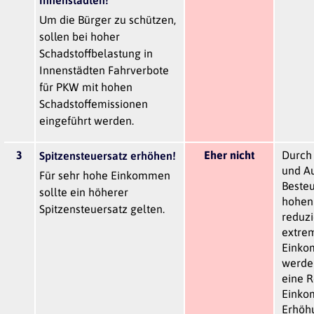
Um die Bürger zu schützen,
sollen bei hoher
Schadstoffbelastung in
Innenstädten Fahrverbote
für PKW mit hohen
Schadstoffemissionen
eingeführt werden.
3
Eher nicht
Durch 
Spitzensteuersatz erhöhen!
und A
Für sehr hohe Einkommen
Beste
sollte ein höherer
hohen
Spitzensteuersatz gelten.
reduz
extre
Einkom
werden
eine R
Einko
Erhöhu