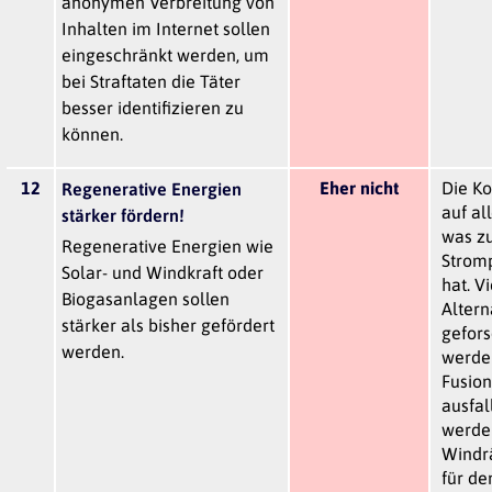
anonymen Verbreitung von
Inhalten im Internet sollen
eingeschränkt werden, um
bei Straftaten die Täter
besser identifizieren zu
können.
12
Eher nicht
Die Ko
Regenerative Energien
auf al
stärker fördern!
was zu
Regenerative Energien wie
Stromp
Solar- und Windkraft oder
hat. V
Biogasanlagen sollen
Altern
stärker als bisher gefördert
gefors
werden.
werden
Fusion
ausfal
werden
Windrä
für de