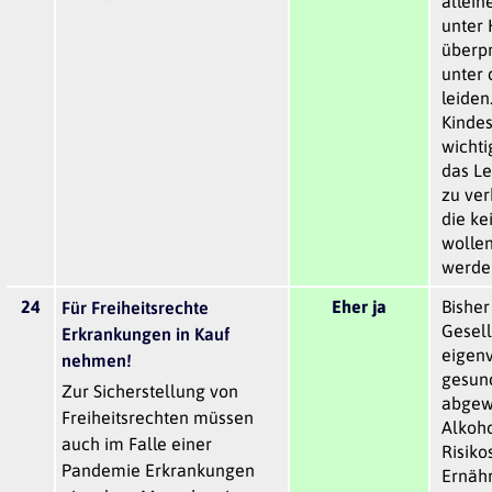
allein
unter H
überpr
unter 
leiden
Kindes
wichti
das Le
zu ver
die ke
wollen
werde
24
Eher ja
Bisher
Für Freiheitsrechte
Gesel
Erkrankungen in Kauf
eigenv
nehmen!
gesund
Zur Sicherstellung von
abgewo
Freiheitsrechten müssen
Alkoho
auch im Falle einer
Risiko
Pandemie Erkrankungen
Ernähr