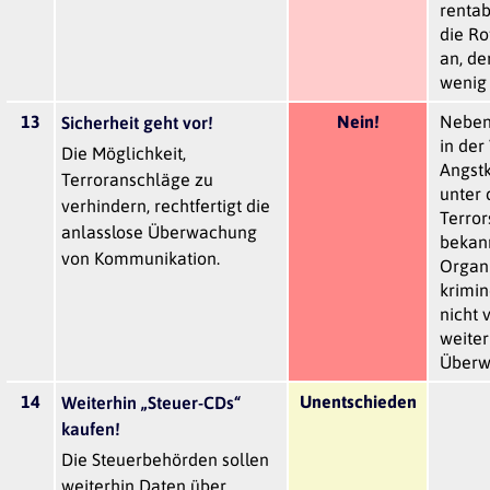
rentab
die Ro
an, de
wenig 
13
Nein!
Neben
Sicherheit geht vor!
in der
Die Möglichkeit,
Angst
Terroranschläge zu
unter
verhindern, rechtfertigt die
Terrors
anlasslose Überwachung
bekann
von Kommunikation.
Organ
krimin
nicht 
weiter
Überw
14
Unentschieden
Weiterhin „Steuer-CDs“
kaufen!
Die Steuerbehörden sollen
weiterhin Daten über