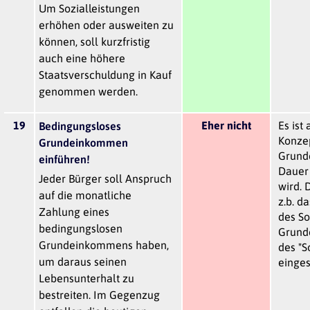
Um Sozialleistungen
erhöhen oder ausweiten zu
können, soll kurzfristig
auch eine höhere
Staatsverschuldung in Kauf
genommen werden.
19
Eher nicht
Es ist
Bedingungsloses
Konze
Grundeinkommen
Grund
einführen!
Dauer 
Jeder Bürger soll Anspruch
wird. 
auf die monatliche
z.b. d
Zahlung eines
des So
bedingungslosen
Grund
Grundeinkommens haben,
des "S
um daraus seinen
einge
Lebensunterhalt zu
bestreiten. Im Gegenzug