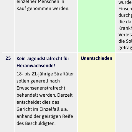
einzelner Menschen in
wurde
Kauf genommen werden.
Einsc
durch
die da
Krank
Verlet
die So
getrag
25
Unentschieden
Kein Jugendstrafrecht für
Heranwachsende!
18- bis 21-jährige Straftäter
sollen generell nach
Erwachsenenstrafrecht
behandelt werden. Derzeit
entscheidet dies das
Gericht im Einzelfall u.a.
anhand der geistigen Reife
des Beschuldigten.