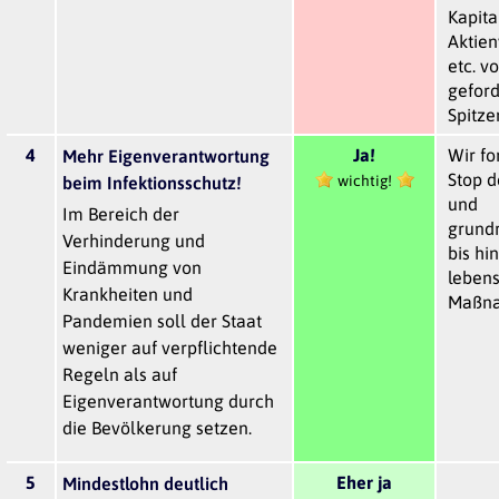
Kapita
Aktien
etc. v
geford
Spitze
4
Ja!
Wir fo
Mehr Eigenverantwortung
Stop d
wichtig!
beim Infektionsschutz!
und
Im Bereich der
grund
Verhinderung und
bis hi
Eindämmung von
leben
Krankheiten und
Maßn
Pandemien soll der Staat
weniger auf verpflichtende
Regeln als auf
Eigenverantwortung durch
die Bevölkerung setzen.
5
Eher ja
Mindestlohn deutlich