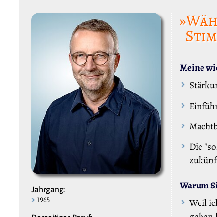
»Wähl
Stim
Meine wic
Stärku
Einfüh
Machtb
Die "so
zukünf
Warum Sie
Jahrgang:
1965
Weil ic
geben k
Derzeitiger Beruf: