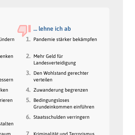
… lehne ich ab
1.
Kindern
Pandemie stärker bekämpfen
2.
senken
Mehr Geld für
Landesverteidigung
3.
Den Wohlstand gerechter
essern
verteilen
4.
rken
Zuwanderung begrenzen
5.
rieren
Bedingungsloses
Grundeinkommen einführen
6.
Staatsschulden verringern
talten
7.
nraum
Kriminalität und Terrorismus