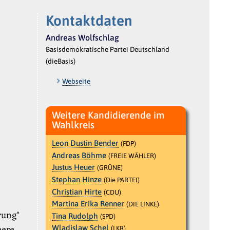
Kontaktdaten
Andreas Wolfschlag
Basisdemokratische Partei Deutschland
(dieBasis)
Webseite
Weitere Kandidierende im
Wahlkreis
Leon Dustin Bender
(FDP)
Andreas Böhme
(FREIE WÄHLER)
Justus Heuer
(GRÜNE)
Stephan Hinze
(Die PARTEI)
Christian Hirte
(CDU)
Martina Erika Renner
(DIE LINKE)
rung"
Tina Rudolph
(SPD)
here
Wladislaw Schel
(LKR)