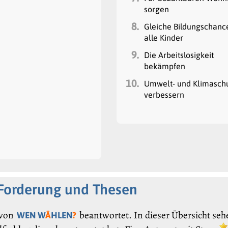
sorgen
8.
Gleiche Bildungschanc
alle Kinder
9.
Die Arbeitslosigkeit
bekämpfen
10.
Umwelt- und Klimasch
verbessern
 Forderung und Thesen
von
beantwortet. In dieser Übersicht seh
WEN W
Ä
HLEN
?