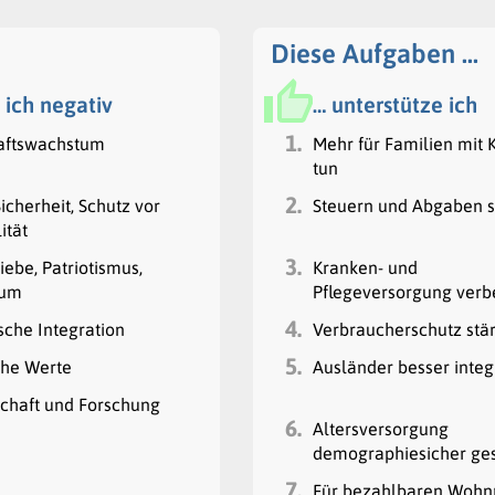
Diese Aufgaben …
 ich negativ
… unterstütze ich
1.
aftswachstum
Mehr für Familien mit 
tun
2.
icherheit, Schutz vor
Steuern und Abgaben 
ität
3.
ebe, Patriotismus,
Kranken- und
tum
Pflegeversorgung verb
4.
sche Integration
Verbraucherschutz stä
5.
che Werte
Ausländer besser integ
chaft und Forschung
6.
Altersversorgung
demographiesicher ges
7.
Für bezahlbaren Woh