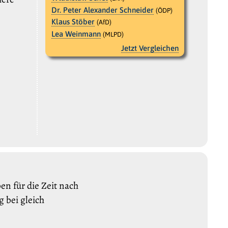
Dr. Peter Alexander Schneider
(ÖDP)
Klaus Stöber
(AfD)
Lea Weinmann
(MLPD)
Jetzt Vergleichen
n für die Zeit nach
 bei gleich