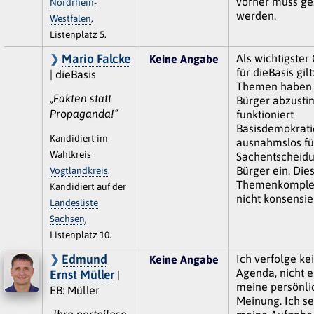
vorher muss ge
Nordrhein-
werden.
Westfalen
,
Listenplatz 5.
Mario Falcke
Als wichtigster
Keine Angabe
für dieBasis gilt
| dieBasis
Themen haben 
„Fakten statt
Bürger abzusti
Propaganda!“
funktioniert
Basisdemokratie
Kandidiert im
ausnahmslos fü
Wahlkreis
Sachentscheid
Bürger ein. Die
Vogtlandkreis
.
Themenkomplex
Kandidiert auf der
nicht konsensier
Landesliste
Sachsen
,
Listenplatz 10.
Edmund
Ich verfolge ke
Keine Angabe
Agenda, nicht 
Ernst Müller
|
meine persönli
EB: Müller
Meinung. Ich se
„Ihre parteilose