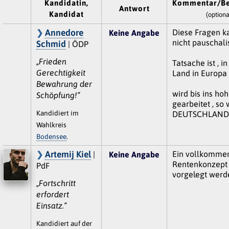
Kandidatin,
Kommentar/Be
Antwort
Kandidat
(optiona
Annedore
Diese Fragen 
Keine Angabe
nicht pauschalis
Schmid
| ÖDP
„Frieden
Tatsache ist , i
Gerechtigkeit
Land in Europa
Bewahrung der
wird bis ins hoh
Schöpfung!“
gearbeitet , so 
Kandidiert im
DEUTSCHLAND
Wahlkreis
Bodensee
.
Artemij Kiel
Ein vollkomme
|
Keine Angabe
Rentenkonzept
PdF
vorgelegt werd
„Fortschritt
erfordert
Einsatz.“
Kandidiert auf der