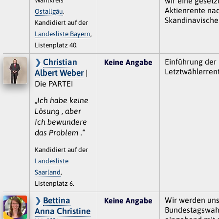
wir eine gesetz
Aktienrente na
Ostallgäu
.
Skandinavische
Kandidiert auf der
Landesliste Bayern
,
Listenplatz 40.
Christian
Einführung der
Keine Angabe
Letztwählerren
Albert Weber
|
Die PARTEI
„Ich habe keine
Lösung , aber
Ich bewundere
das Problem .“
Kandidiert auf der
Landesliste
Saarland
,
Listenplatz 6.
Bettina
Wir werden uns
Keine Angabe
Bundestagswah
Anna Christine