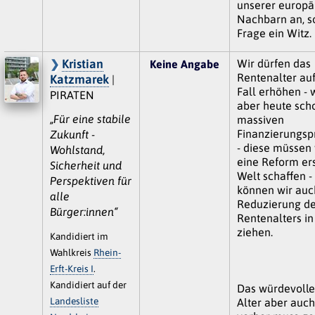
unserer europä
Nachbarn an, so
Frage ein Witz.
Kristian
Wir dürfen das
Keine Angabe
Rentenalter au
Katzmarek
|
Fall erhöhen - 
PIRATEN
aber heute sch
„Für eine stabile
massiven
Finanzierungs
Zukunft -
- diese müssen 
Wohlstand,
eine Reform ers
Sicherheit und
Welt schaffen -
Perspektiven für
können wir auc
alle
Reduzierung d
Bürger:innen“
Rentenalters in
ziehen.
Kandidiert im
Wahlkreis
Rhein-
Erft-Kreis I
.
Kandidiert auf der
Das würdevolle
Landesliste
Alter aber auch