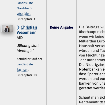
Landesliste
Nordrhein-
Westfalen
,
Listenplatz 3.
Christian
Die Beiträge w
Keine Angabe
überhaupt nicht
Wesemann
|
wenn wir keine
AfD
Milliarden Euro
„Bildung statt
Haushalt verse
würden und Ta
Ideologie“
von Flüchtlinge
Kandidiert auf der
Jahr aufnehmen
Landesliste
Die Niedrigzinsp
Notenbanken so
Sachsen
,
dass Sparer ent
Listenplatz 10.
werden und eu
Banken von uns
gerettet werden
Schaut man sic
Renteneintrittsa