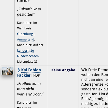
GRÜNE
„Zukunft Grün
gestalten“
Kandidiert im
Wahlkreis
Oldenburg –
Ammerland
.
Kandidiert auf der
Landesliste
Niedersachsen
,
Listenplatz 13.
Kai Fabian
Wir Freie Demo
Keine Angabe
wollen den Rent
Fackler
| FDP
nicht an eine fe
„Freiheit kann
Altersgrenze k
man nicht
sondern flexibl
gestalten. Um d
wählen? Doch.“
Beiträge mögli
Kandidiert im
niedrig zu halte
Wahlkreis