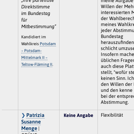
meine Aufgabe 
Willen der Mehr
Direktstimme
interessierten 
im Bundestag
der Wahlberech
für
meines Wahlkre
Mitbestimmung“
jeder Abstimm
Bundestag
Kandidiert im
herauszufinden
Wahlkreis
Potsdam
schlicht umzus
– Potsdam-
Insofern mache
Mittelmark II –
üblichen Fragen
Teltow-Fläming II
.
auch diese Plat
stellt, "wofür s
keinen Sinn. Ich
den Willen der
und den kenne i
bei der entspr
Abstimmung.
Patrizia
Flexibilität
Keine Angabe
Susanne
Menge
|