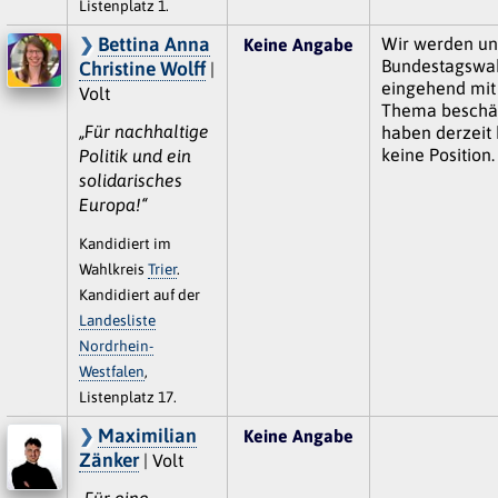
Listenplatz 1.
Bettina Anna
Wir werden un
Keine Angabe
Bundestagswa
Christine Wolff
|
eingehend mit
Volt
Thema beschäf
„Für nachhaltige
haben derzeit 
keine Position.
Politik und ein
solidarisches
Europa!“
Kandidiert im
Wahlkreis
Trier
.
Kandidiert auf der
Landesliste
Nordrhein-
Westfalen
,
Listenplatz 17.
Maximilian
Keine Angabe
Zänker
| Volt
„Für eine