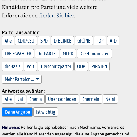
Kandidaten pro Partei und viele weitere
Informationen
finden Sie hier
.
Partei auswählen:
Alle
CDU/CSU
SPD
DIE LINKE
GRÜNE
FDP
AfD
FREIE WÄHLER
Die PARTEI
MLPD
Die Humanisten
dieBasis
Volt
Tierschutzpartei
ÖDP
PIRATEN
Mehr Parteien …
Antwort auswählen:
Alle
Ja!
Eher ja
Unentschieden
Eher nein
Nein!
Keine Angabe
Ist wichtig
Hinweise:
Reihenfolge: alphabetisch nach Nachname, Vorname; es
werden alle Kandidierenden angezeigt, die eine Angabe gemacht und