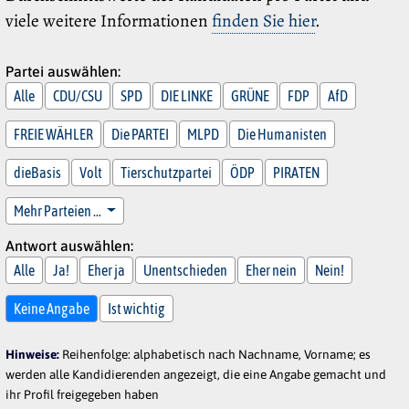
viele weitere Informationen
finden Sie hier
.
Partei auswählen:
Alle
CDU/CSU
SPD
DIE LINKE
GRÜNE
FDP
AfD
FREIE WÄHLER
Die PARTEI
MLPD
Die Humanisten
dieBasis
Volt
Tierschutzpartei
ÖDP
PIRATEN
Mehr Parteien …
Antwort auswählen:
Alle
Ja!
Eher ja
Unentschieden
Eher nein
Nein!
Keine Angabe
Ist wichtig
Hinweise:
Reihenfolge: alphabetisch nach Nachname, Vorname; es
werden alle Kandidierenden angezeigt, die eine Angabe gemacht und
ihr Profil freigegeben haben