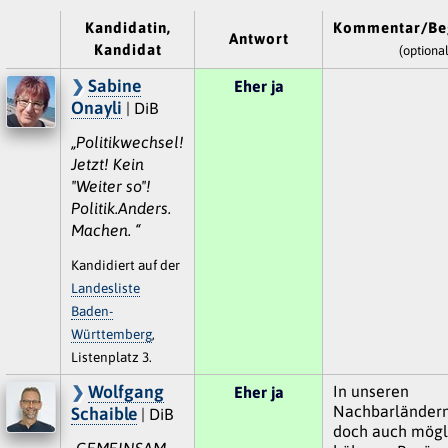
Kandidatin,
Kommentar/Be
Antwort
Kandidat
(optional
Sabine
Eher ja
Onayli
| DiB
„Politikwechsel!
Jetzt! Kein
"Weiter so"!
Politik.Anders.
Machen. “
Kandidiert auf der
Landesliste
Baden-
Württemberg
,
Listenplatz 3.
Wolfgang
In unseren
Eher ja
Nachbarländern 
Schaible
| DiB
doch auch mögli
„GEMEINSAM