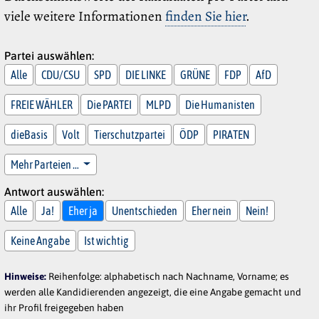
viele weitere Informationen
finden Sie hier
.
Partei auswählen:
Alle
CDU/CSU
SPD
DIE LINKE
GRÜNE
FDP
AfD
FREIE WÄHLER
Die PARTEI
MLPD
Die Humanisten
dieBasis
Volt
Tierschutzpartei
ÖDP
PIRATEN
Mehr Parteien …
Antwort auswählen:
Alle
Ja!
Eher ja
Unentschieden
Eher nein
Nein!
Keine Angabe
Ist wichtig
Hinweise:
Reihenfolge: alphabetisch nach Nachname, Vorname; es
werden alle Kandidierenden angezeigt, die eine Angabe gemacht und
ihr Profil freigegeben haben