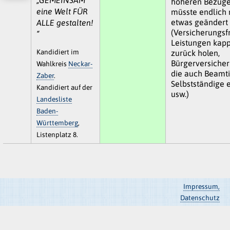
höheren Bezüge
eine Welt FÜR
müsste endlich
etwas geändert
ALLE gestalten!
(Versicherungs
“
Leistungen kap
Kandidiert im
zurück holen,
Bürgerversicher
Wahlkreis
Neckar-
die auch Beamt
Zaber
.
Selbstständige 
Kandidiert auf der
usw.)
Landesliste
Baden-
Württemberg
,
Listenplatz 8.
Impressum,
Datenschutz