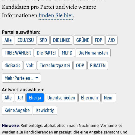
Kandidaten pro Partei und viele weitere
Informationen
finden Sie hier
.
Partei auswählen:
Alle
CDU/CSU
SPD
DIE LINKE
GRÜNE
FDP
AfD
FREIE WÄHLER
Die PARTEI
MLPD
Die Humanisten
dieBasis
Volt
Tierschutzpartei
ÖDP
PIRATEN
Mehr Parteien …
Antwort auswählen:
Alle
Ja!
Eher ja
Unentschieden
Eher nein
Nein!
Keine Angabe
Ist wichtig
Hinweise:
Reihenfolge: alphabetisch nach Nachname, Vorname; es
werden alle Kandidierenden angezeigt, die eine Angabe gemacht und