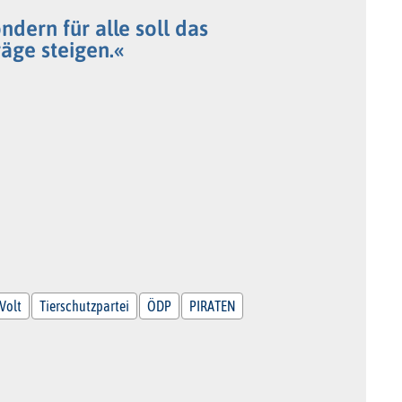
ndern für alle soll das
äge steigen.«
Volt
Tierschutzpartei
ÖDP
PIRATEN