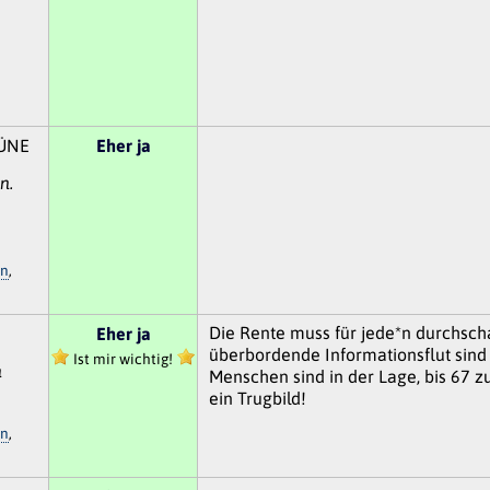
ÜNE
Eher ja
n.
en
,
Die Rente muss für jede*n durchsch
Eher ja
überbordende Informationsflut sind
Ist mir wichtig!
n
Menschen sind in der Lage, bis 67 zu
ein Trugbild!
en
,