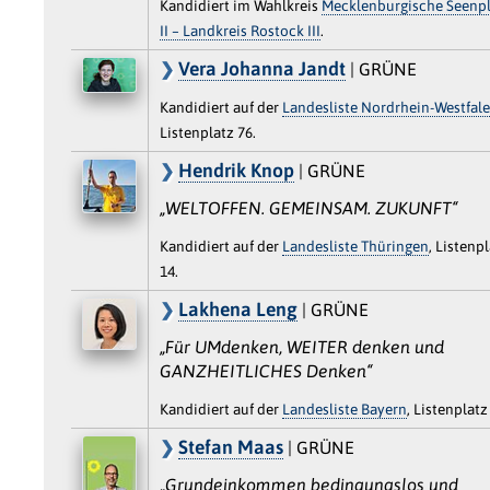
Kandidiert im Wahlkreis
Mecklenburgische Seenpl
II – Landkreis Rostock III
.
Vera Johanna Jandt
| GRÜNE
Kandidiert auf der
Landesliste Nordrhein-Westfal
Listenplatz 76.
Hendrik Knop
| GRÜNE
„WELTOFFEN. GEMEINSAM. ZUKUNFT“
Kandidiert auf der
Landesliste Thüringen
, Listenp
14.
Lakhena Leng
| GRÜNE
„Für UMdenken, WEITER denken und
GANZHEITLICHES Denken“
Kandidiert auf der
Landesliste Bayern
, Listenplatz
Stefan Maas
| GRÜNE
„Grundeinkommen bedingungslos und