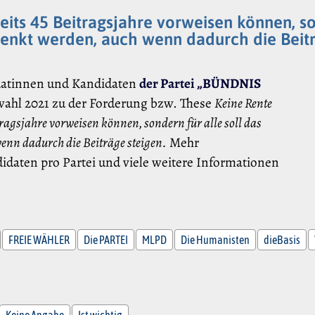
eits 45 Beitragsjahre vorweisen können, so
senkt werden, auch wenn dadurch die Beitr
datinnen und Kandidaten
der Partei „BÜNDNIS
wahl 2021 zu der Forderung bzw. These
Keine Rente
itragsjahre vorweisen können, sondern für alle soll das
wenn dadurch die Beiträge steigen.
Mehr
idaten pro Partei und viele weitere Informationen
FREIE WÄHLER
Die PARTEI
MLPD
Die Humanisten
dieBasis
Keine Angabe
Ist wichtig