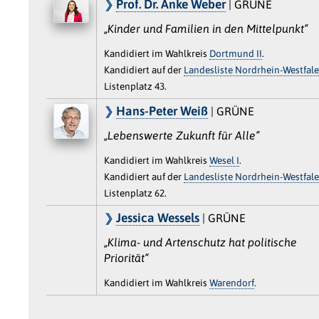
Prof. Dr. Anke Weber
| GRÜNE
„Kinder und Familien in den Mittelpunkt“
Kandidiert im Wahlkreis
Dortmund II
.
Kandidiert auf der
Landesliste Nordrhein-Westfal
Listenplatz 43.
Hans-Peter Weiß
| GRÜNE
„Lebenswerte Zukunft für Alle“
Kandidiert im Wahlkreis
Wesel I
.
Kandidiert auf der
Landesliste Nordrhein-Westfal
Listenplatz 62.
Jessica Wessels
| GRÜNE
„Klima- und Artenschutz hat politische
Priorität“
Kandidiert im Wahlkreis
Warendorf
.