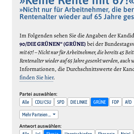
»Nicht nur für Arbeitnehmer, die ber
Rentenalter wieder auf 65 Jahre ge
Im Folgenden sehen Sie die Angaben der Kandi
90/DIE GRÜNEN“ (GRÜNE)
bei der Bundestags
mit 67! – Nicht nur für Arbeitnehmer, die bereits 45 Be
Rentenalter wieder auf 65 Jahre gesenkt werden, auch 
Informationen, die Durchschnittswerte der Kand
finden Sie hier
.
Partei auswählen:
Alle
CDU/CSU
SPD
DIE LINKE
GRÜNE
FDP
AfD
Mehr Parteien …
Antwort auswählen:
Alle
Ja!
Eher ja
Unentschieden
Eher nein
Nein!