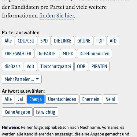
der Kandidaten pro Partei und viele weitere
Informationen
finden Sie hier
.
Partei auswählen:
Alle
CDU/CSU
SPD
DIE LINKE
GRÜNE
FDP
AfD
FREIE WÄHLER
Die PARTEI
MLPD
Die Humanisten
dieBasis
Volt
Tierschutzpartei
ÖDP
PIRATEN
Mehr Parteien …
Antwort auswählen:
Alle
Ja!
Eher ja
Unentschieden
Eher nein
Nein!
Keine Angabe
Ist wichtig
Hinweise:
Reihenfolge: alphabetisch nach Nachname, Vorname; es
werden alle Kandidierenden angezeigt, die eine Angabe gemacht und