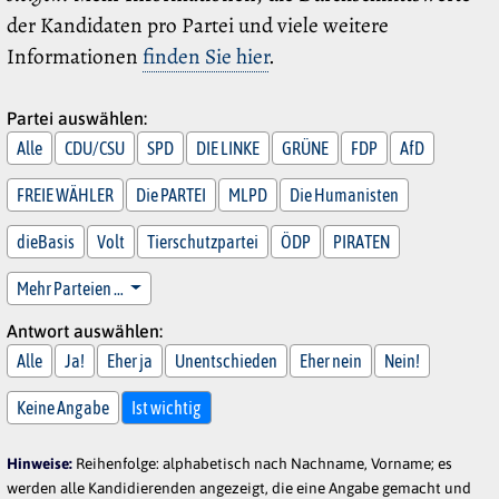
der Kandidaten pro Partei und viele weitere
Informationen
finden Sie hier
.
Partei auswählen:
Alle
CDU/CSU
SPD
DIE LINKE
GRÜNE
FDP
AfD
FREIE WÄHLER
Die PARTEI
MLPD
Die Humanisten
dieBasis
Volt
Tierschutzpartei
ÖDP
PIRATEN
Mehr Parteien …
Antwort auswählen:
Alle
Ja!
Eher ja
Unentschieden
Eher nein
Nein!
Keine Angabe
Ist wichtig
Hinweise:
Reihenfolge: alphabetisch nach Nachname, Vorname; es
werden alle Kandidierenden angezeigt, die eine Angabe gemacht und