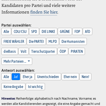
Kandidaten pro Partei und viele weitere
Informationen
finden Sie hier
.
Partei auswählen:
Alle
CDU/CSU
SPD
DIE LINKE
GRÜNE
FDP
AfD
FREIE WÄHLER
Die PARTEI
MLPD
Die Humanisten
dieBasis
Volt
Tierschutzpartei
ÖDP
PIRATEN
Mehr Parteien …
Antwort auswählen:
Alle
Ja!
Eher ja
Unentschieden
Eher nein
Nein!
Keine Angabe
Ist wichtig
Hinweise:
Reihenfolge: alphabetisch nach Nachname, Vorname; es
werden alle Kandidierenden angezeigt, die eine Angabe gemacht und