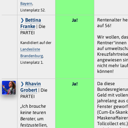
Bayern
,
Listenplatz 52.
Bettina
Rentenalter he
Ja!
auf 56!
Franke
| Die
PARTEI
Wir wollen, da
Rentner*innen 
Kandidiert auf der
auf umweltsch
Landesliste
Kreuzfahrtreis
Brandenburg
,
angewiesen sind
Listenplatz 1.
nicht mehr lau
können!
Rhavin
Da diese
Ja!
Bundesregieru
Grobert
| Die
Geld mit volle
PARTEI
jahrelang aus
„Ich brauche
Fenster geworf
(Cum-Ex-Skank
keine teuren
Maskenaffairen
Berater, um
Tollcollect etc.
festzustellen,