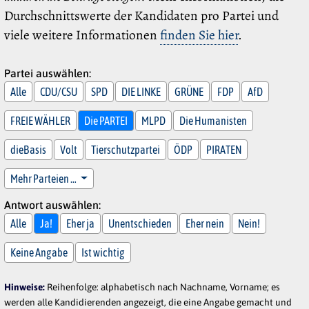
Durchschnittswerte der Kandidaten pro Partei und
viele weitere Informationen
finden Sie hier
.
Partei auswählen:
Alle
CDU/CSU
SPD
DIE LINKE
GRÜNE
FDP
AfD
FREIE WÄHLER
Die PARTEI
MLPD
Die Humanisten
dieBasis
Volt
Tierschutzpartei
ÖDP
PIRATEN
Mehr Parteien …
Antwort auswählen:
Alle
Ja!
Eher ja
Unentschieden
Eher nein
Nein!
Keine Angabe
Ist wichtig
Hinweise:
Reihenfolge: alphabetisch nach Nachname, Vorname; es
werden alle Kandidierenden angezeigt, die eine Angabe gemacht und