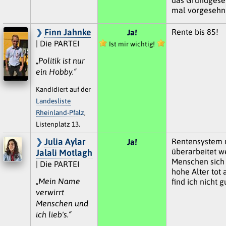
mal vorgesehn 
Finn Jahnke
Rente bis 85!
Ja!
| Die PARTEI
Ist mir wichtig!
„Politik ist nur
ein Hobby.“
Kandidiert auf der
Landesliste
Rheinland-Pfalz
,
Listenplatz 13.
Julia Aylar
Rentensystem 
Ja!
überarbeitet w
Jalali Motlagh
Menschen sich 
| Die PARTEI
hohe Alter tot 
„Mein Name
find ich nicht gu
verwirrt
Menschen und
ich lieb's.“