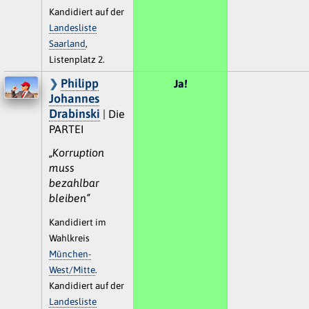
Kandidiert auf der
Landesliste
Saarland
,
Listenplatz 2.
Philipp
Ja!
Johannes
Drabinski
| Die
PARTEI
„Korruption
muss
bezahlbar
bleiben“
Kandidiert im
Wahlkreis
München-
West/Mitte
.
Kandidiert auf der
Landesliste