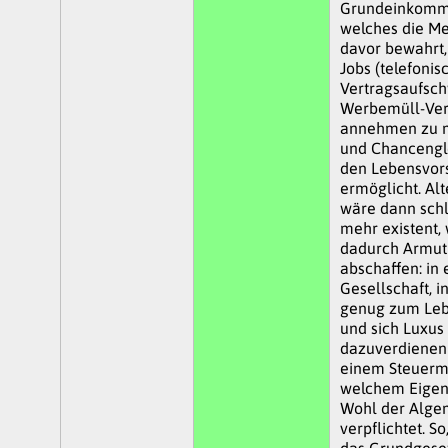
Grundeinkomme
welches die M
davor bewahrt
Jobs (telefonis
Vertragsaufsch
Werbemüll-Verte
annehmen zu 
und Chancengle
den Lebensvor
ermöglicht. Al
wäre dann schl
mehr existent, 
dadurch Armut
abschaffen: in 
Gesellschaft, i
genug zum Leb
und sich Luxus
dazuverdienen 
einem Steuermo
welchem Eige
Wohl der Alge
verpflichtet. So
das Grundgesetz