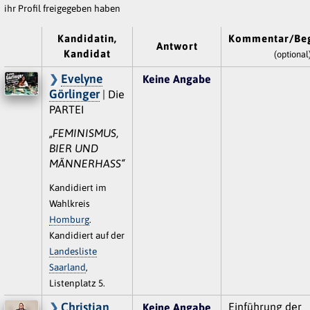
ihr Profil freigegeben haben
Kandidatin,
Kommentar/Be
Antwort
Kandidat
(optional
Evelyne
Keine Angabe
Görlinger
| Die
PARTEI
„FEMINISMUS,
BIER UND
MÄNNERHASS“
Kandidiert im
Wahlkreis
Homburg
.
Kandidiert auf der
Landesliste
Saarland
,
Listenplatz 5.
Christian
Einführung der
Keine Angabe