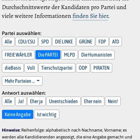
Durchschnittswerte der Kandidaten pro Partei und
viele weitere Informationen
finden Sie hier
.
Partei auswählen:
Alle
CDU/CSU
SPD
DIE LINKE
GRÜNE
FDP
AfD
FREIE WÄHLER
Die PARTEI
MLPD
Die Humanisten
dieBasis
Volt
Tierschutzpartei
ÖDP
PIRATEN
Mehr Parteien …
Antwort auswählen:
Alle
Ja!
Eher ja
Unentschieden
Eher nein
Nein!
Keine Angabe
Ist wichtig
Hinweise:
Reihenfolge: alphabetisch nach Nachname, Vorname; es
werden alle Kandidierenden angezeigt, die eine Angabe gemacht und